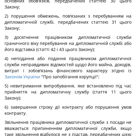
основних обов’язків, передбачених статтею 30 цього
Закону;
2) порушення обмежень, пов’язаних з перебуванням на
дипломатичній службі, передбачених статтею 31 цього
Закону;
3) досягнення працівником дипломатичної служби
граничного віку перебування на дипломатичній службі або
його відставка (статті 42 і 43 цього Закону);
4) неподання або подання працівником дипломатичної
служби неправдивих відомостей щодо його майна, доходів,
витрат і зобов’язань фінансового характеру згідно із
Законом України
"Про запобігання корупції";
5) невитримання випробування, яке встановлено під час
прийняття на дипломатичну службу (стаття 11 цього
Закону);
6) завершення строку дії контракту або порушення умов
контракту.
Звільнення працівника дипломатичної служби з посади не
вважається припиненням дипломатичної служби, якщо
таке звільнення відбулося не з підстав, передбачених цією