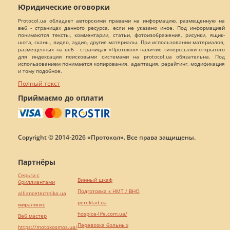
Юридические оговорки
Protocol.ua обладает авторскими правами на информацию, размещенную на
веб - страницах данного ресурса, если не указано иное. Под информацией
понимаются тексты, комментарии, статьи, фотоизображения, рисунки, ящик-
шота, сканы, видео, аудио, другие материалы. При использовании материалов,
размещенных на веб - страницах «Протокол» наличие гиперссылки открытого
для индексации поисковыми системами на protocol.ua обязательна. Под
использованием понимается копирования, адаптация, рерайтинг, модификация
и тому подобное.
Полный текст
Приймаємо до оплати
Copyright © 2014-2026 «Протокол». Все права защищены.
Партнёры
Серьги с
Винный шкаф
бриллиантами
Подготовка к НМТ / ВНО
alliancetechnika.ua
pereklad.ua
миралинкс
hospice-life.com.ua/
Веб мастер
Перевозка больных
https://motokosmos.ua/