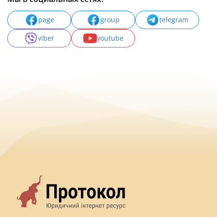
page
group
telegram
viber
youtube