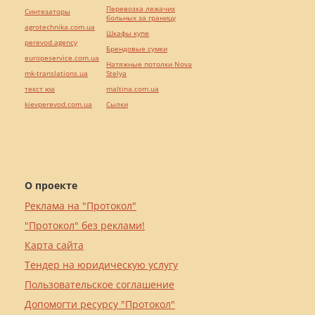
Перевозка лежачих
Синтезаторы
больных за границу
agrotechnika.com.ua
Шкафы купе
perevod.agency
Брендовые сумки
europeservice.com.ua
Натяжные потолки Nova
mk-translations.ua
Stelya
текст юа
maltina.com.ua
kievperevod.com.ua
Cылки
О проекте
Реклама на "Протокол"
"Протокол" без реклами!
Карта сайта
Тендер на юридическую услугу
Пользовательское соглашение
Допомогти ресурсу "Протокол"