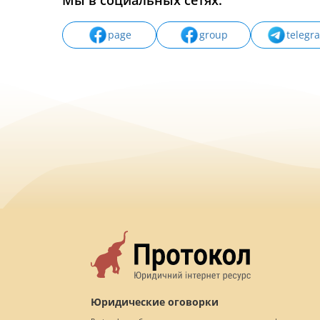
Мы в социальных сетях:
page
group
telegr
Юридические оговорки