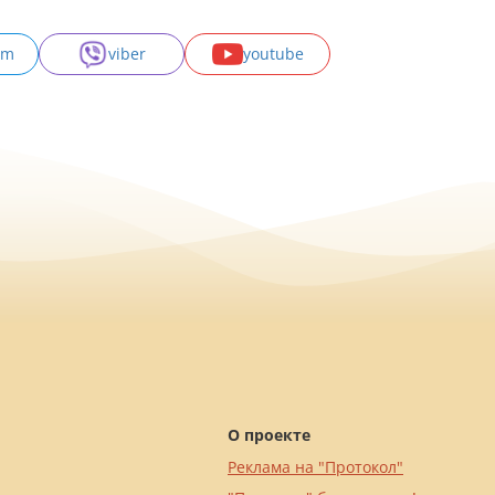
am
viber
youtube
О проекте
Реклама на "Протокол"