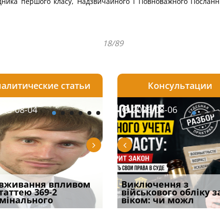
ника першого класу, Надзвичайного і Повноважного Посланни
18/89
алитические статьи
Консультации
08-06
26-08-04
2026-08-05
2026-08-06
2026-08-04
2026-08-06
2026-07-30
уд встановив для
вживання впливом
Особливості захисту у
Документи, на яких не
Переоформлення
Виключення з
Восьмий ААС фак
одування шкоди
статтею 369-2
кримінальному
проставляється
відстрочки за іншою
військового обліку з
підтвердив, що 
с
мінального
провадженні: я
апостиль: пер
підставою: нов
віком: чи можл
може скас