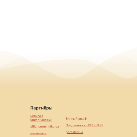
Партнёры
Серьги с
Винный шкаф
бриллиантами
Подготовка к НМТ / ВНО
alliancetechnika.ua
pereklad.ua
миралинкс