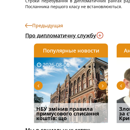
Строки перебування в дипломатичних рангах рад
Посланника першого класу не встановлюються.
Предыдущая
Про дипломатичну службу
Популярные новости
Ан
2026-08-06
2026-08-03
2026-
20
і
НБУ змінив правила
Водії можуть отримати
Якщо с
Зло
способом
примусового списання
компенсацію за
відшк
за 
вих
коштів: що
незаконні дії
наявні
Кри