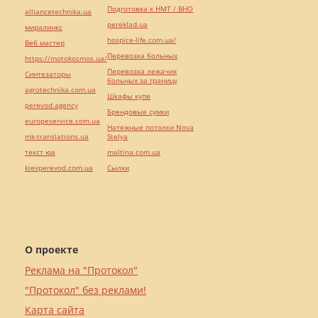
Подготовка к НМТ / ВНО
alliancetechnika.ua
pereklad.ua
миралинкс
hospice-life.com.ua/
Веб мастер
Перевозка больных
https://motokosmos.ua/
Перевозка лежачих
Синтезаторы
больных за границу
agrotechnika.com.ua
Шкафы купе
perevod.agency
Брендовые сумки
europeservice.com.ua
Натяжные потолки Nova
mk-translations.ua
Stelya
текст юа
maltina.com.ua
kievperevod.com.ua
Cылки
О проекте
Реклама на "Протокол"
"Протокол" без реклами!
Карта сайта