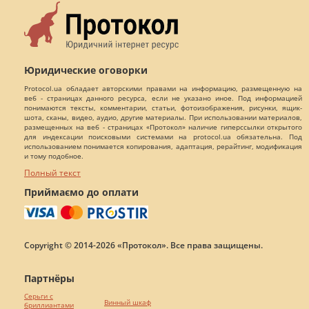
Юридические оговорки
Protocol.ua обладает авторскими правами на информацию, размещенную на
веб - страницах данного ресурса, если не указано иное. Под информацией
понимаются тексты, комментарии, статьи, фотоизображения, рисунки, ящик-
шота, сканы, видео, аудио, другие материалы. При использовании материалов,
размещенных на веб - страницах «Протокол» наличие гиперссылки открытого
для индексации поисковыми системами на protocol.ua обязательна. Под
использованием понимается копирования, адаптация, рерайтинг, модификация
и тому подобное.
Полный текст
Приймаємо до оплати
Copyright © 2014-2026 «Протокол». Все права защищены.
Партнёры
Серьги с
Винный шкаф
бриллиантами