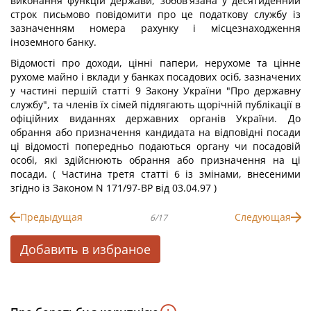
виконання функцій держави, зобов'язана у десятиденний
строк письмово повідомити про це податкову службу із
зазначенням номера рахунку і місцезнаходження
іноземного банку.
Відомості про доходи, цінні папери, нерухоме та цінне
рухоме майно і вклади у банках посадових осіб, зазначених
у частині першій статті 9 Закону України "Про державну
службу", та членів їх сімей підлягають щорічній публікації в
офіційних виданнях державних органів України. До
обрання або призначення кандидата на відповідні посади
ці відомості попередньо подаються органу чи посадовій
особі, які здійснюють обрання або призначення на ці
посади. ( Частина третя статті 6 із змінами, внесеними
згідно із Законом N 171/97-ВР від 03.04.97 )
Предыдущая
Следующая
6/17
Добавить в избраное