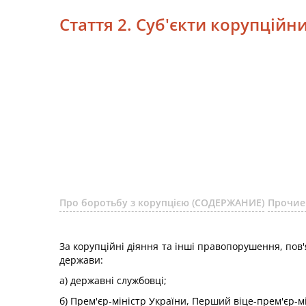
Стаття 2. Суб'єкти корупційн
Про боротьбу з корупцією (СОДЕРЖАНИЕ)
Прочие
За корупційні діяння та інші правопорушення, пов'
держави:
а) державні службовці;
б) Прем'єр-міністр України, Перший віце-прем'єр-мі