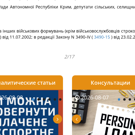
Ради Автономної Республіки Крим, депутати сільських, селищни
та інших військових формувань (крім військовослужбовців строко
) від 11.07.2002; в редакції Закону N 3490-IV (
3490-15
) від 23.02.
2/17
алитические статьи
Консультации
08-06
26-08-08
2026-08-05
2026-08-06
2026-08-07
2026-08-07
2026-07-30