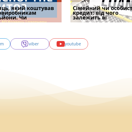
уд встановив для
яць, який коштував
Чи потрібна ФОП
Документи, на яких не
Огляд практики ВС від
Сімейний чи особис
Восьмий ААС фак
одування шкоди
овиробникам
печатка у 2026 році:
проставляється
Ростислава Кравця, що
кредит: від чого
підтвердив, що 
с
ьйони. Чи
правила засто
апостиль: пер
опублі
залежить ві
може скас
am
viber
youtube