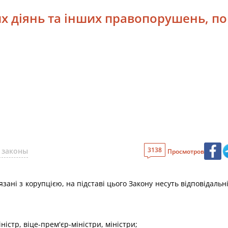
их діянь та інших правопорушень, по
3138
 законы
Просмотров
язані з корупцією, на підставі цього Закону несуть відповідальн
ністр, віце-прем'єр-міністри, міністри;