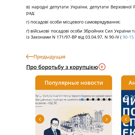
в) народні депутати України, депутати Верховної 
рад;
г) посадові особи місцевого самоврядування;
ґ) військові посадові особи Збройних Сил України 
із Законами N 171/97-ВР від 03.04.97, N 90-IV (
90-15
Предыдущая
Про боротьбу з корупцією
Популярные новости
Ан
2026-08-07
2026-08-03
2026-
20