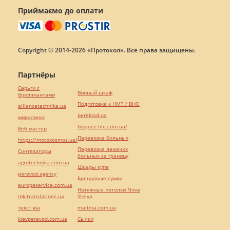
Приймаємо до оплати
Copyright © 2014-2026 «Протокол». Все права защищены.
Партнёры
Серьги с
Винный шкаф
бриллиантами
Подготовка к НМТ / ВНО
alliancetechnika.ua
pereklad.ua
миралинкс
hospice-life.com.ua/
Веб мастер
Перевозка больных
https://motokosmos.ua/
Перевозка лежачих
Синтезаторы
больных за границу
agrotechnika.com.ua
Шкафы купе
perevod.agency
Брендовые сумки
europeservice.com.ua
Натяжные потолки Nova
mk-translations.ua
Stelya
текст юа
maltina.com.ua
kievperevod.com.ua
Cылки