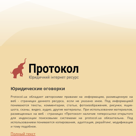
Юридические оговорки
Protocol.ua обладает авторскими правами на информацию, размещенную на
веб - страницах данного ресурса, если не указано иное. Под информацией
понимаются тексты, комментарии, статьи, фотоизображения, рисунки, ящик-
шота, сканы, видео, аудио, другие материалы. При использовании материалов,
размещенных на веб - страницах «Протокол» наличие гиперссылки открытого
для индексации поисковыми системами на protocol.ua обязательна. Под
использованием понимается копирования, адаптация, рерайтинг, модификация
и тому подобное.
Полный текст