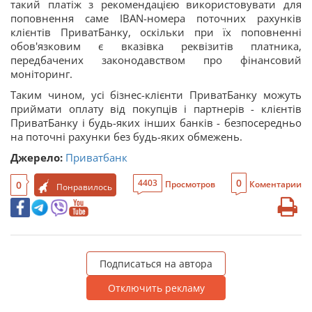
такий платіж з рекомендацією використовувати для
поповнення саме IBAN-номера поточних рахунків
клієнтів ПриватБанку, оскільки при їх поповненні
обов'язковим є вказівка реквізитів платника,
передбачених законодавством про фінансовий
моніторинг.
Таким чином, усі бізнес-клієнти ПриватБанку можуть
приймати оплату від покупців і партнерів - клієнтів
ПриватБанку і будь-яких інших банків - безпосередньо
на поточні рахунки без будь-яких обмежень.
Джерело:
Приватбанк
0
4403
0
Просмотров
Коментарии
Понравилось
Подписаться на автора
Отключить рекламу