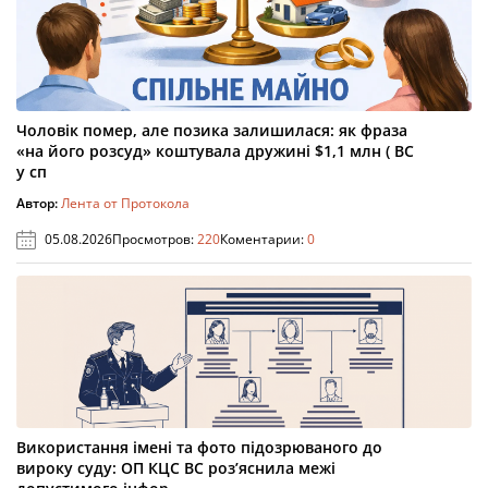
Чоловік помер, але позика залишилася: як фраза
«на його розсуд» коштувала дружині $1,1 млн ( ВС
у сп
Автор:
Лента от Протокола
05.08.2026
Просмотров:
220
Коментарии:
0
Використання імені та фото підозрюваного до
вироку суду: ОП КЦС ВС роз’яснила межі