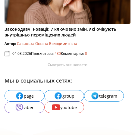
Законодавчі новації: 7 ключових змін, які очікують
внутрішньо переміщених людей
Автор:
Савицька Оксана Володимирівна
04.08.2026
Просмотров:
480
Коментарии:
0
Смотреть все новости
Мы в социальных сетях:
page
group
telegram
viber
youtube