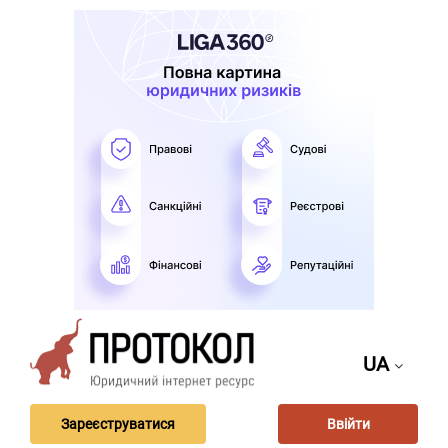
UA
Зареєструватися
Ввійти