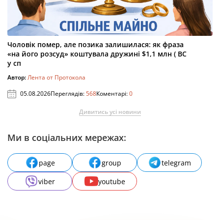
Чоловік помер, але позика залишилася: як фраза
«на його розсуд» коштувала дружині $1,1 млн ( ВС
у сп
Автор:
Лента от Протокола
05.08.2026
Переглядів:
568
Коментарі:
0
Дивитись усі новини
Ми в соціальних мережах:
page
group
telegram
viber
youtube