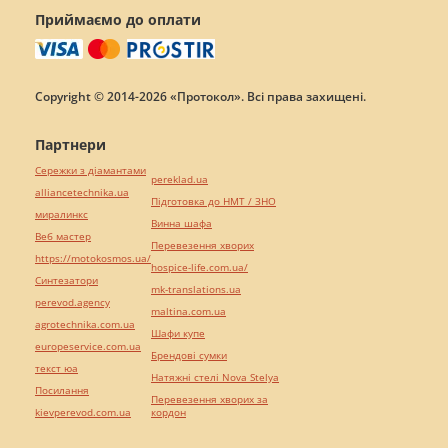
Приймаємо до оплати
Copyright © 2014-2026 «Протокол». Всі права захищені.
Партнери
Сережки з діамантами
pereklad.ua
alliancetechnika.ua
Підготовка до НМТ / ЗНО
миралинкс
Винна шафа
Веб мастер
Перевезення хворих
https://motokosmos.ua/
hospice-life.com.ua/
Синтезатори
mk-translations.ua
perevod.agency
maltina.com.ua
agrotechnika.com.ua
Шафи купе
europeservice.com.ua
Брендові сумки
текст юа
Натяжні стелі Nova Stelya
Посилання
Перевезення хворих за
kievperevod.com.ua
кордон