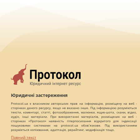
Юридичні застереження
Protocol.ua є власником авторських прав на інформацію, розміщену на веб -
сторінках даного ресурсу, якщо не вказано інше. Під інформацією розуміються
тексти, коментарі, статті, фотозображення, малюнки, ящик-шота, скани, відео,
аудіо, інші матеріали. При використанні матеріалів, розміщених на веб -
сторінках «Протокол» наявність гіперпосилання відкритого для індексації
пошуковими системами на protocol.ua обов`язкове. Під використанням
розуміється копіювання, адаптація, рерайтинг, модифікація тощо.
Повний текст