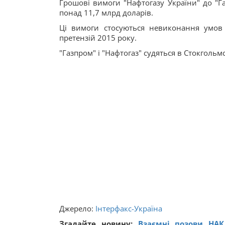
Грошові вимоги "Нафтогазу України" до "Га
понад 11,7 млрд доларів.
Ці вимоги стосуються невиконання умов
претензій 2015 року.
"Газпром" і "Нафтогаз" судяться в Стокгольм
Джерело:
Інтерфакс-Україна
Згадайте новину:
Взаємні позови НАК