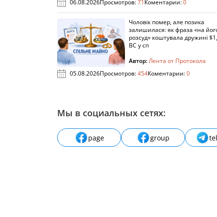
06.08.2026
Просмотров:
71
Коментарии:
0
Чоловік помер, але позика
залишилася: як фраза «на йог
розсуд» коштувала дружині $1,
ВС у сп
Автор:
Лента от Протокола
05.08.2026
Просмотров:
454
Коментарии:
0
Мы в социальных сетях:
page
group
te