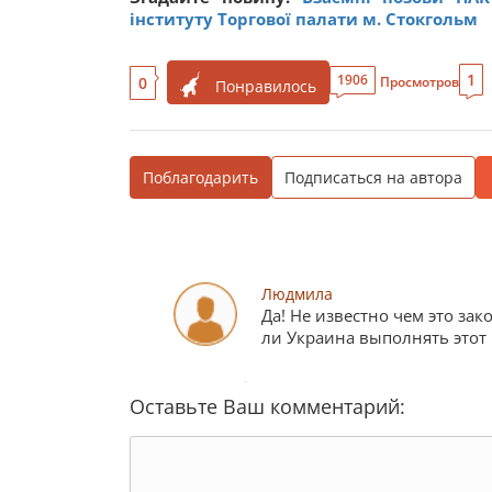
інституту Торгової палати м. Стокгольм
1
1906
0
Просмотров
Понравилось
Поблагодарить
Подписаться на автора
Людмила
Да! Не известно чем это зако
ли Украина выполнять этот 
Оставьте Ваш комментарий: