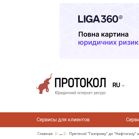
RU
Сервисы для клиентов
Серв
...
Главная
Претензії "Газпрому" до "Нафтогазу" м