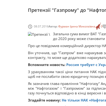
Претензії "Газпрому" до "Нафтог
08.07.2016
Автор:
Фурман Ірина Миколаївна
0
Загальна сума вимог ВАТ "Газ
до 2020 року може становити 
Про це повідомив комерційний директор НАК
Він уточнив, що "Газпром" вже нарахував за
контракту, то може ще додатково нарахувати
Вспомните новость:
Россия требует с Укр
З урахуванням такої ціни питання НАК підхо
щоб не послабити свою юридичну позицію в 
Як зазначив глава правління "Нафтогазу" Ан
між "Нафтогазом" і "Газпромом" за підпис
газу почнуться відповідно в кінці вересня і 
Згадайте новину:
Не тільки НАК «Нафтога