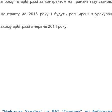
зпрому" в арбітражі за контрактом на транзит газу станов
 контракту до 2015 року і будуть розширені з урахува
ському арбітражі з червня 2014 року.
 "Нафтогаз Україна" та ВАТ "Газпром" до Арбітраж