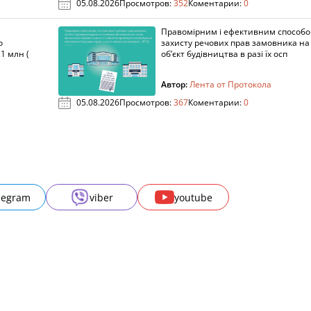
05.08.2026
Просмотров:
352
Коментарии:
0
Правомірним і ефективним способ
о
захисту речових прав замовника на
1 млн (
об’єкт будівництва в разі їх осп
Автор:
Лента от Протокола
05.08.2026
Просмотров:
367
Коментарии:
0
legram
viber
youtube