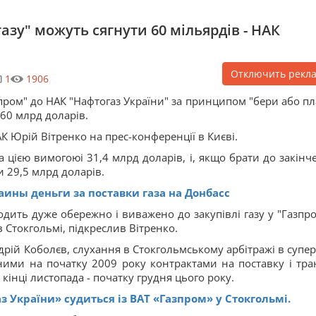
азу" можуть сягнути 60 мільярдів - НАК
Отключить рекл
1
1906
пром" до НАК "Нафтогаз України" за принципом "бери або пл
60 млрд доларів.
 Юрій Вітренко на прес-конференції в Києві.
 цією вимогоюі 31,4 млрд доларів, і, якщо брати до закінч
 29,5 млрд доларів.
аины деньги за поставки газа на Донбасс
дить дуже обережно і виважено до закупівлі газу у "Газпро
Стокгольмі, підкреслив Вітренко.
дрій Коболєв, слухання в Стокгольмському арбітражі в супер
аними на початку 2009 року контрактами на поставку і тра
в кінці листопада - початку грудня цього року.
з України» судиться із ВАТ «Газпром» у Стокгольмі.