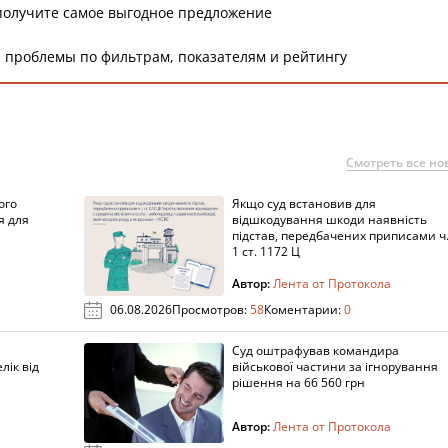
получите самое выгодное предложение
 проблемы по фильтрам, показателям и рейтингу
Смотреть все но
ого
Якщо суд встановив для
я для
відшкодування шкоди наявність
підстав, передбачених приписами ч
1 ст. 1172 Ц
Автор:
Лента от Протокола
06.08.2026
Просмотров:
58
Коментарии:
0
Суд оштрафував командира
лік від
військової частини за ігнорування
рішення на 66 560 грн
Автор:
Лента от Протокола