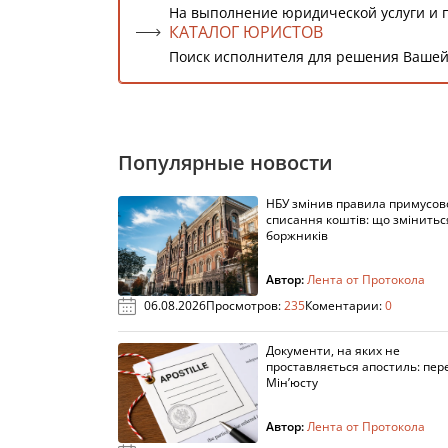
На выполнение юридической услуги и 
КАТАЛОГ ЮРИСТОВ
Поиск исполнителя для решения Вашей
Популярные новости
НБУ змінив правила примусов
списання коштів: що змінитьс
боржників
Автор:
Лента от Протокола
06.08.2026
Просмотров:
235
Коментарии:
0
Документи, на яких не
проставляється апостиль: пере
Мін’юсту
Автор:
Лента от Протокола