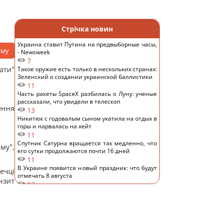
Стрічка новин
Украина ставит Путина на предвыборные часы,
аму
- Newsweek
7
ати"
Такое оружие есть только в нескольких странах:
Зеленский о создании украинской баллистики
11
Часть ракеты SpaceX разбилась о Луну: ученые
рассказали, что увидели в телескоп
ення
13
Никитюк с годовалым сыном укатила на отдых в
горы и нарвалась на хейт
11
Спутник Сатурна вращается так медленно, что
му",
его сутки продолжаются почти 16 дней
11
В Украине появится новый праздник: что будут
ечці
отмечать 8 августа
нзит
13
7 августа: церковный праздник сегодня, почему
нужно обязательно подать милостыню
16