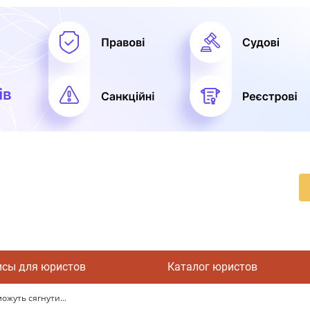
исы для юристов
Каталог юристов
ожуть сягнути...