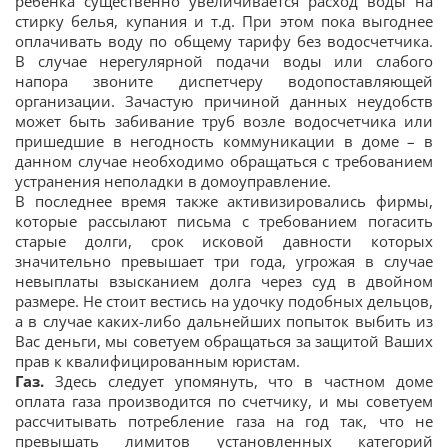
ребенка существенно увеличивается расход воды на
стирку белья, купания и т.д. При этом пока выгоднее
оплачивать воду по общему тарифу без водосчетчика.
В случае нерегулярной подачи воды или слабого
напора звоните диспетчеру водопоставляющей
организации. Зачастую причиной данных неудобств
может быть забивание труб возле водосчетчика или
пришедшие в негодность коммуникации в доме – в
данном случае необходимо обращаться с требованием
устранения неполадки в домоуправление.
В последнее время также активизировались фирмы,
которые рассылают письма с требованием погасить
старые долги, срок исковой давности которых
значительно превышает три года, угрожая в случае
невыплаты взысканием долга через суд в двойном
размере. Не стоит вестись на удочку подобных дельцов,
а в случае каких-либо дальнейших попыток выбить из
Вас деньги, мы советуем обращаться за защитой Ваших
прав к квалифицированным юристам.
Газ.
Здесь следует упомянуть, что в частном доме
оплата газа производится по счетчику, и мы советуем
рассчитывать потребление газа на год так, что не
превышать лимитов установленных категорий