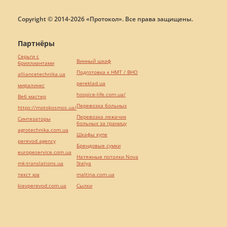
Copyright © 2014-2026 «Протокол». Все права защищены.
Партнёры
Серьги с
Винный шкаф
бриллиантами
Подготовка к НМТ / ВНО
alliancetechnika.ua
pereklad.ua
миралинкс
hospice-life.com.ua/
Веб мастер
Перевозка больных
https://motokosmos.ua/
Перевозка лежачих
Синтезаторы
больных за границу
agrotechnika.com.ua
Шкафы купе
perevod.agency
Брендовые сумки
europeservice.com.ua
Натяжные потолки Nova
mk-translations.ua
Stelya
текст юа
maltina.com.ua
kievperevod.com.ua
Cылки