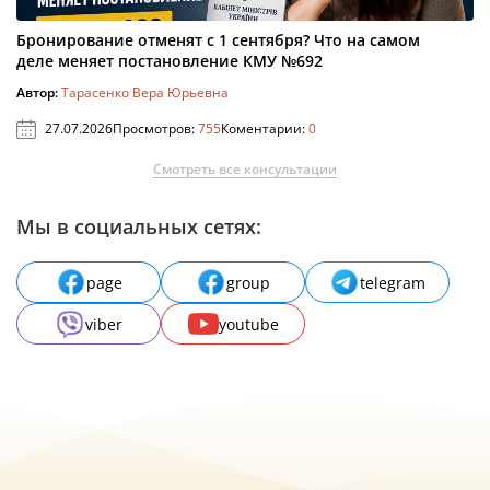
Бронирование отменят с 1 сентября? Что на самом
деле меняет постановление КМУ №692
Автор:
Тарасенко Вера Юрьевна
27.07.2026
Просмотров:
755
Коментарии:
0
Смотреть все консультации
Мы в социальных сетях:
page
group
telegram
viber
youtube