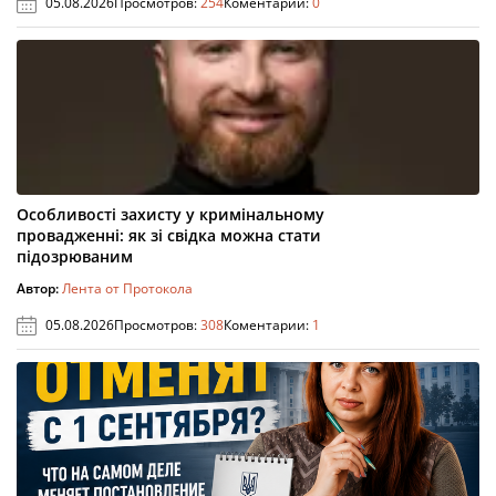
05.08.2026
Просмотров:
254
Коментарии:
0
Особливості захисту у кримінальному
провадженні: як зі свідка можна стати
підозрюваним
Автор:
Лента от Протокола
05.08.2026
Просмотров:
308
Коментарии:
1