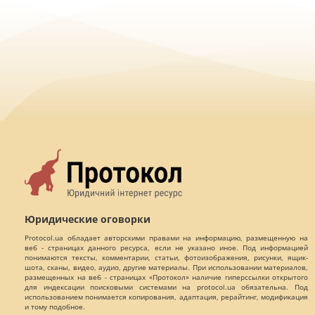
Юридические оговорки
Protocol.ua обладает авторскими правами на информацию, размещенную на
веб - страницах данного ресурса, если не указано иное. Под информацией
понимаются тексты, комментарии, статьи, фотоизображения, рисунки, ящик-
шота, сканы, видео, аудио, другие материалы. При использовании материалов,
размещенных на веб - страницах «Протокол» наличие гиперссылки открытого
для индексации поисковыми системами на protocol.ua обязательна. Под
использованием понимается копирования, адаптация, рерайтинг, модификация
и тому подобное.