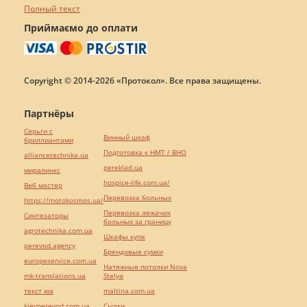
Полный текст
Приймаємо до оплати
Copyright © 2014-2026 «Протокол». Все права защищены.
Партнёры
Серьги с
Винный шкаф
бриллиантами
Подготовка к НМТ / ВНО
alliancetechnika.ua
pereklad.ua
миралинкс
hospice-life.com.ua/
Веб мастер
Перевозка больных
https://motokosmos.ua/
Перевозка лежачих
Синтезаторы
больных за границу
agrotechnika.com.ua
Шкафы купе
perevod.agency
Брендовые сумки
europeservice.com.ua
Натяжные потолки Nova
mk-translations.ua
Stelya
текст юа
maltina.com.ua
kievperevod.com.ua
Cылки