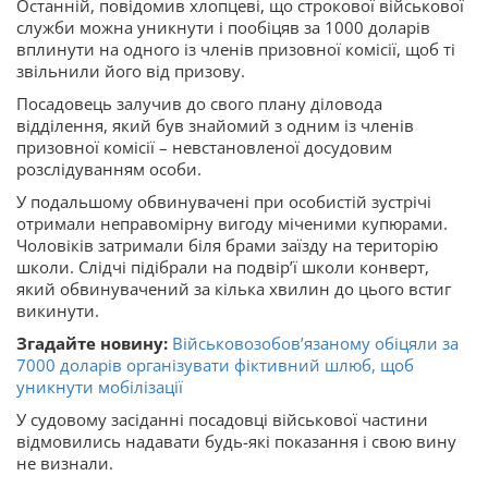
Останній, повідомив хлопцеві, що строкової військової
служби можна уникнути і пообіцяв за 1000 доларів
вплинути на одного із членів призовної комісії, щоб ті
звільнили його від призову.
Посадовець залучив до свого плану діловода
відділення, який був знайомий з одним із членів
призовної комісії – невстановленої досудовим
розслідуванням особи.
У подальшому обвинувачені при особистій зустрічі
отримали неправомірну вигоду міченими купюрами.
Чоловіків затримали біля брами заїзду на територію
школи. Слідчі підібрали на подвірʼї школи конверт,
який обвинувачений за кілька хвилин до цього встиг
викинути.
Згадайте новину:
Військовозобовʼязаному обіцяли за
7000 доларів організувати фіктивний шлюб, щоб
уникнути мобілізації
У судовому засіданні посадовці військової частини
відмовились надавати будь-які показання і свою вину
не визнали.