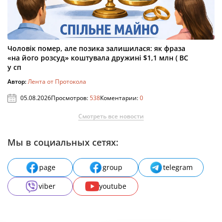
Чоловік помер, але позика залишилася: як фраза
«на його розсуд» коштувала дружині $1,1 млн ( ВС
у сп
Автор:
Лента от Протокола
05.08.2026
Просмотров:
538
Коментарии:
0
Смотреть все новости
Мы в социальных сетях:
page
group
telegram
viber
youtube