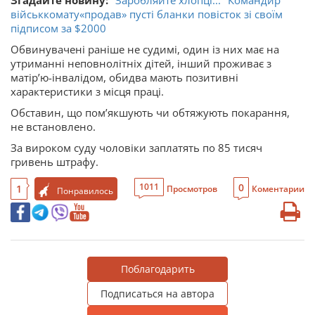
військкомату«продав» пусті бланки повісток зі своїм
підписом за $2000
Обвинувачені раніше не судимі, один із них має на
утриманні неповнолітніх дітей, інший проживає з
матірʼю-інвалідом, обидва мають позитивні
характеристики з місця праці.
Обставин, що помʼякшують чи обтяжують покарання,
не встановлено.
За вироком суду чоловіки заплатять по 85 тисяч
гривень штрафу.
0
1011
1
Просмотров
Коментарии
Понравилось
Поблагодарить
Подписаться на автора