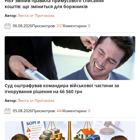
НБУ змінив правила примусового списання
коштів: що зміниться для боржників
Автор:
Лента от Протокола
06.08.2026
Просмотров:
337
Коментарии:
0
Суд оштрафував командира військової частини за
ігнорування рішення на 66 560 грн
Автор:
Лента от Протокола
05.08.2026
Просмотров:
444
Коментарии:
0