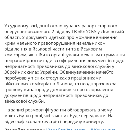
У судовому засіданні оголошувався рапорт старшого
оперуповноваженого 2 відділу ГВ «К» УСБУ у Львівській
області. У документі йдеться про можливе вчинення
кримінального правопорушення начальником
відділення військової частини та військовим
комісаром, які нібито організували механізм отримання
неправомірної вигоди за оформлення документів щодо
непридатності призовників до військової служби у
Збройних силах України. Обвинувачений начебто
перебував у тісних стосунках з працівниками
військових комісаріатів Львова, та неодноразово за
грошову винагороду домовлявся про оформлення
документів щодо непридатності призовників до
військової служби.
На записі розмови фігуранти обговорюють в чому
мають бути гроші, які заявник буде передавати. На
відео зафіксовано зустріч і передачу конверту.
Згадайте новину:
"Заробляйте хлопці..." Командир