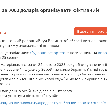
 за 7000 доларів організувати фіктивний
ї
Відключити рекл
1376
аничівський районний суд Волинської області визнав чолов
нуватим у зловживанні впливом.
о це повідомляє
«Судовий репортер»
із посиланням на
виро
д 25 серпня.
 матеріалами справи, 25 лютого 2022 року обвинувачений 
білізований і служив у Збройних силах України. У кінці гру
нулого року його звільнили з військової служби за сімейн
стави звільнення з військової служби, чоловік вирішив піт
рошах.
повідомив особі, яка діяла в в інтересах
огти уникнути військової служби.
омандир військкомату«продав» пусті бланки повісток зі своїм