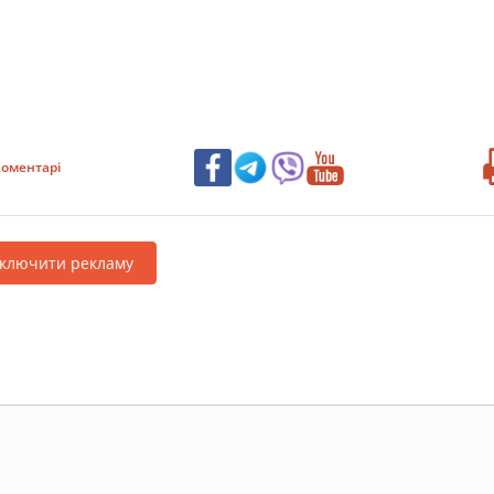
оментарі
дключити рекламу