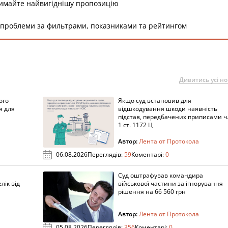
римайте найвигіднішу пропозицію
 проблеми за фильтрами, показниками та рейтингом
Дивитись усі н
ого
Якщо суд встановив для
я для
відшкодування шкоди наявність
підстав, передбачених приписами ч
1 ст. 1172 Ц
Автор:
Лента от Протокола
06.08.2026
Переглядів:
59
Коментарі:
0
Суд оштрафував командира
лік від
військової частини за ігнорування
рішення на 66 560 грн
Автор:
Лента от Протокола
05.08.2026
Переглядів:
356
Коментарі:
0