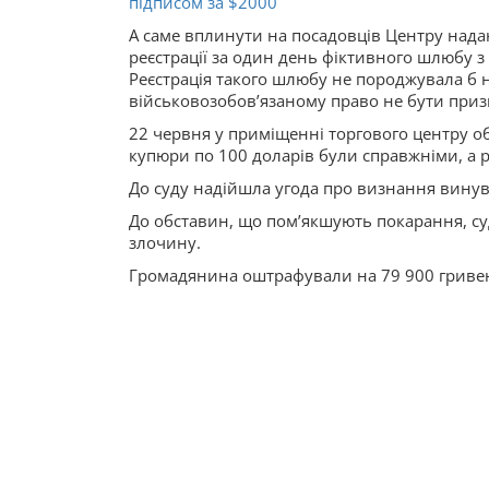
підписом за $2000
А саме вплинути на посадовців Центру нада
реєстрації за один день фіктивного шлюбу з
Реєстрація такого шлюбу не породжувала б н
військовозобовʼязаному право не бути призв
22 червня у приміщенні торгового центру о
купюри по 100 доларів були справжніми, а 
До суду надійшла угода про визнання винува
До обставин, що помʼякшують покарання, су
злочину.
Громадянина оштрафували на 79 900 гриве