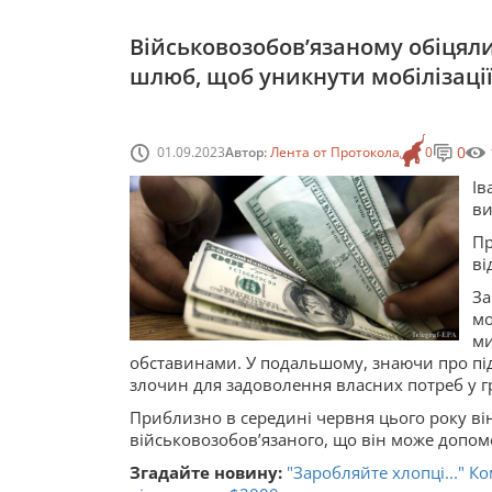
Військовозобовʼязаному обіцяли
шлюб, щоб уникнути мобілізаці
0
01.09.2023
Автор:
Лента от Протокола
0
Ів
ви
Пр
ві
За
мо
ми
обставинами. У подальшому, знаючи про під
злочин для задоволення власних потреб у г
Приблизно в середині червня цього року він 
військовозобовʼязаного, що він може допом
Згадайте новину:
"Заробляйте хлопці..." К