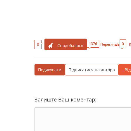
0
1376
0
Переглядів
К
Сподобалося
Подякувати
Підписатися на автора
Ві
Залиште Ваш коментар: