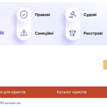
си для юристів
Каталог юристів
0 доларів орг...