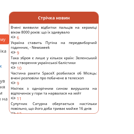
Стрічка новин
Вчені виявили відбитки пальців на кераміці
віком 8000 років: що їх здивувало
6
аму
Україна ставить Путіна на передвиборчий
годинник, - Newsweek
іка
9
Така зброя є лише у кількох країн: Зеленський
про створення української балістики
к
10
Частина ракети SpaceX розбилася об Місяць:
вчені розповіли про побачене в телескоп
був
9
дня
Нікітюк з однорічним сином вирушила на
им
відпочинок у гори та нарвалася на хейт
и на
11
Супутник Сатурна обертається настільки
повільно, що його доба триває майже 16 днів
12
У Україні з'явиться нове свято: що будуть
відзначати 8 серпня
9