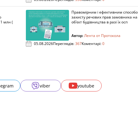
Правомірним і ефективним способ
о
захисту речових прав замовника на
1 млн (
об’єкт будівництва в разі їх осп
Автор:
Лента от Протокола
05.08.2026
Переглядів:
367
Коментарі:
0
legram
viber
youtube