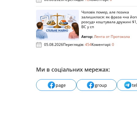
Чоловік помер, але позика
залишилася: як фраза «на йог
розсуд» коштувала дружині $1,
ВС у сп
Автор:
Лента от Протокола
05.08.2026
Переглядів:
454
Коментарі:
0
Ми в соціальних мережах:
page
group
te