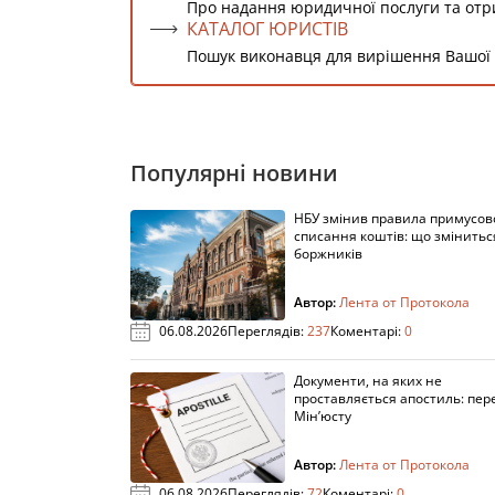
Про надання юридичної послуги та от
КАТАЛОГ ЮРИСТІВ
Пошук виконавця для вирішення Вашої
Популярні новини
НБУ змінив правила примусов
списання коштів: що змінитьс
боржників
Автор:
Лента от Протокола
06.08.2026
Переглядів:
237
Коментарі:
0
Документи, на яких не
проставляється апостиль: пере
Мін’юсту
Автор:
Лента от Протокола
06.08.2026
Переглядів:
72
Коментарі:
0