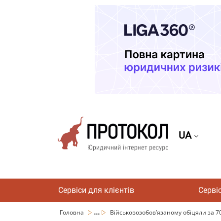
UA
Сервіси для клієнтів
Серві
...
Головна
Військовозобовʼязаному обіцяли за 700