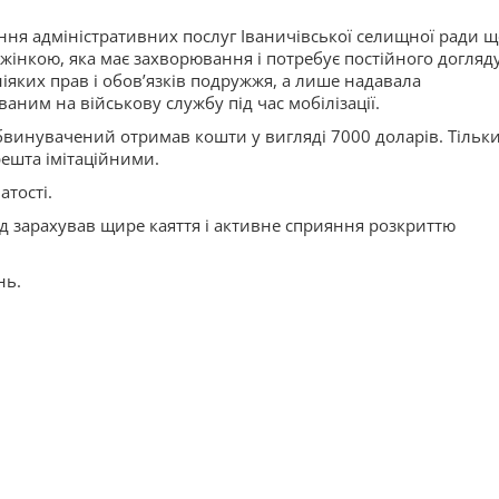
ння адміністративних послуг Іваничівської селищної ради 
 жінкою, яка має захворювання і потребує постійного догляду
іяких прав і обовʼязків подружжя, а лише надавала
аним на військову службу під час мобілізації.
бвинувачений отримав кошти у вигляді 7000 доларів. Тільки
решта імітаційними.
тості.
д зарахував щире каяття і активне сприяння розкриттю
нь.