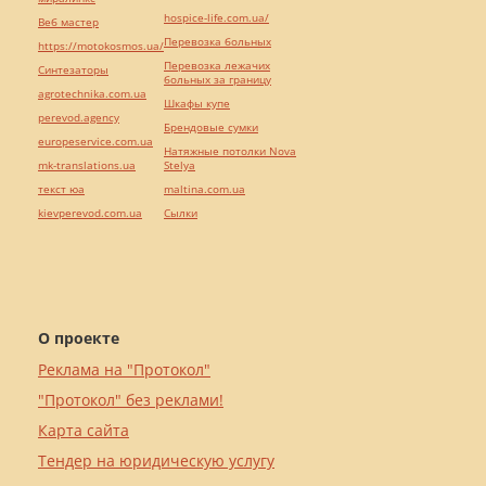
hospice-life.com.ua/
Веб мастер
Перевозка больных
https://motokosmos.ua/
Перевозка лежачих
Синтезаторы
больных за границу
agrotechnika.com.ua
Шкафы купе
perevod.agency
Брендовые сумки
europeservice.com.ua
Натяжные потолки Nova
mk-translations.ua
Stelya
текст юа
maltina.com.ua
kievperevod.com.ua
Cылки
О проекте
Реклама на "Протокол"
"Протокол" без реклами!
Карта сайта
Тендер на юридическую услугу