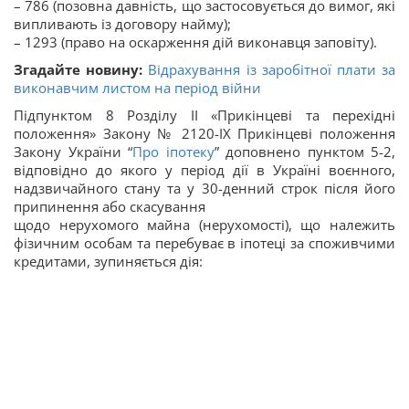
– 786 (позовна давність, що застосовується до вимог, які
випливають із договору найму);
– 1293 (право на оскарження дій виконавця заповіту).
Згадайте новину:
Відрахування із заробітної плати за
виконавчим листом на період війни
Підпунктом 8 Розділу ІІ «Прикінцеві та перехідні
положення» Закону № 2120-ІХ Прикінцеві положення
Закону України “
Про іпотеку
” доповнено пунктом 5-2,
відповідно до якого у період дії в Україні воєнного,
надзвичайного стану та у 30-денний строк після його
припинення або скасування
щодо нерухомого майна (нерухомості), що належить
фізичним особам та перебуває в іпотеці за споживчими
кредитами, зупиняється дія: