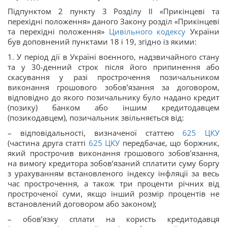
Підпунктом 2 пункту 3 Розділу ІІ «Прикінцеві та
перехідні положення» даного Закону розділ «Прикінцеві
та перехідні положення»
Цивільного кодексу
України
був доповнений пунктами 18 і 19, згідно із якими:
1. У період дії в Україні воєнного, надзвичайного стану
та у 30-денний строк після його припинення або
скасування у разі прострочення позичальником
виконання грошового зобов’язання за договором,
відповідно до якого позичальнику було надано кредит
(позику) банком або іншим кредитодавцем
(позикодавцем), позичальник звільняється від:
– відповідальності, визначеної статтею
625
ЦКУ
(частина друга статті
625
ЦКУ
передбачає, що боржник,
який прострочив виконання грошового зобов’язання,
на вимогу кредитора зобов’язаний сплатити суму боргу
з урахуванням встановленого індексу інфляції за весь
час прострочення, а також три проценти річних від
простроченої суми, якщо інший розмір процентів не
встановлений договором або законом);
– обов’язку сплати на користь кредитодавця