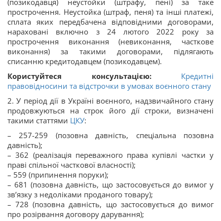
(позикодавця) неустойки (штрафу, пені) за таке
прострочення. Неустойка (штраф, пеня) та інші платежі,
сплата яких передбачена відповідними договорами,
нараховані включно з 24 лютого 2022 року за
прострочення виконання (невиконання, часткове
виконання) за такими договорами, підлягають
списанню кредитодавцем (позикодавцем).
Користуйтеся консультацією:
Кредитні
правовідносини та відстрочки в умовах воєнного стану
2. У період дії в Україні воєнного, надзвичайного стану
продовжуються на строк його дії строки, визначені
такими статтями
ЦКУ
:
– 257-259 (позовна давність, спеціальна позовна
давність);
– 362 (реалізація переважного права купівлі частки у
праві спільної часткової власності);
– 559 (припинення поруки);
– 681 (позовна давність, що застосовується до вимог у
зв’язку з недоліками проданого товару);
– 728 (позовна давність, що застосовується до вимог
про розірвання договору дарування);