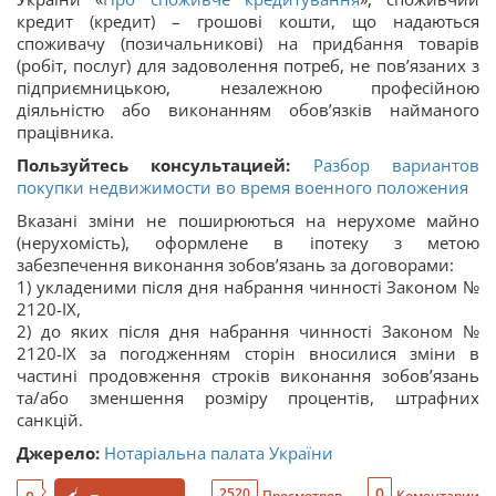
кредит (кредит) – грошові кошти, що надаються
споживачу (позичальникові) на придбання товарів
(робіт, послуг) для задоволення потреб, не пов’язаних з
підприємницькою, незалежною професійною
діяльністю або виконанням обов’язків найманого
працівника.
Пользуйтесь консультацией:
Разбор вариантов
покупки недвижимости во время военного положения
Вказані зміни не поширюються на нерухоме майно
(нерухомість), оформлене в іпотеку з метою
забезпечення виконання зобов’язань за договорами:
1) укладеними після дня набрання чинності Законом №
2120-ІХ,
2) до яких після дня набрання чинності Законом №
2120-ІХ за погодженням сторін вносилися зміни в
частині продовження строків виконання зобов’язань
та/або зменшення розміру процентів, штрафних
санкцій.
Джерело:
Нотаріальна палата України
0
2520
Просмотров
Коментарии