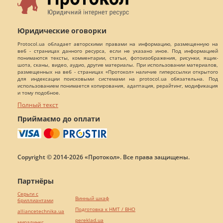
Юридические оговорки
Protocol.ua обладает авторскими правами на информацию, размещенную на
веб - страницах данного ресурса, если не указано иное. Под информацией
понимаются тексты, комментарии, статьи, фотоизображения, рисунки, ящик-
шота, сканы, видео, аудио, другие материалы. При использовании материалов,
размещенных на веб - страницах «Протокол» наличие гиперссылки открытого
для индексации поисковыми системами на protocol.ua обязательна. Под
использованием понимается копирования, адаптация, рерайтинг, модификация
и тому подобное.
Полный текст
Приймаємо до оплати
Copyright © 2014-2026 «Протокол». Все права защищены.
Партнёры
Серьги с
Винный шкаф
бриллиантами
Подготовка к НМТ / ВНО
alliancetechnika.ua
pereklad.ua
миралинкс