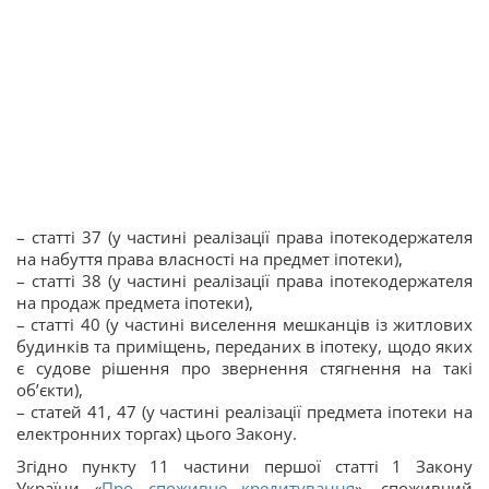
– статті 37 (у частині реалізації права іпотекодержателя
на набуття права власності на предмет іпотеки),
– статті 38 (у частині реалізації права іпотекодержателя
на продаж предмета іпотеки),
– статті 40 (у частині виселення мешканців із житлових
будинків та приміщень, переданих в іпотеку, щодо яких
є судове рішення про звернення стягнення на такі
об’єкти),
– статей 41, 47 (у частині реалізації предмета іпотеки на
електронних торгах) цього Закону.
Згідно пункту 11 частини першої статті 1 Закону
України «
Про споживче кредитування
», споживчий