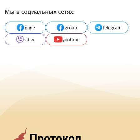
Мы в социальных сетях:
page
group
telegram
viber
youtube