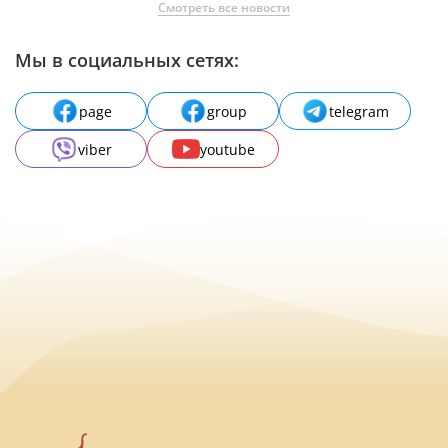
Смотреть все новости
Мы в социальных сетях:
page
group
telegram
viber
youtube