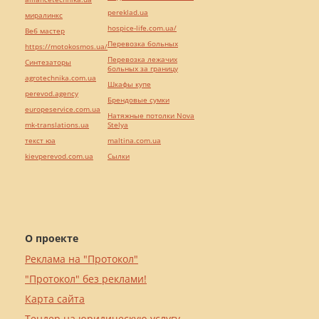
pereklad.ua
миралинкс
hospice-life.com.ua/
Веб мастер
Перевозка больных
https://motokosmos.ua/
Перевозка лежачих
Синтезаторы
больных за границу
agrotechnika.com.ua
Шкафы купе
perevod.agency
Брендовые сумки
europeservice.com.ua
Натяжные потолки Nova
mk-translations.ua
Stelya
текст юа
maltina.com.ua
kievperevod.com.ua
Cылки
О проекте
Реклама на "Протокол"
"Протокол" без реклами!
Карта сайта
Тендер на юридическую услугу