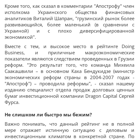
Кроме того, как сказал в комментарии "Апострофу"
член
исполкома Украинского общества финансовых
аналитиков Виталий Шапран, "
грузинский рынок более
развивающийся, более маленький (в сравнении с
Украиной) и с плохо диверсифицированной
экономикой".
Вместе с тем, и высокое место в рейтинге Doing
Business, и приличные макроэкономические
показатели являются следствием проведенных в Грузии
реформ. "
Это результат того, что команда Михеила
Саакашвили – в основном Каха Бендукидзе (министр
экономических реформ страны в 2004-2007 годах -
"Апостроф") – проводила реформы", - сказал нашему
изданию с
пециалист отдела продаж долговых ценных
бумаг инвестиционной компании Dragon Capital Сергей
Фурса
.
Не слишком ли быстро мы бежим?
Важно понимать, что данный рейтинг не в полной
мере отражает истинную ситуацию с деловым и
инвестиционным климатом в конкретной стране. По