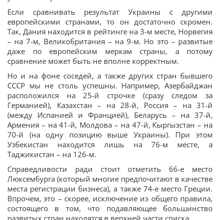
Если сравнивать результат Украины с другими
европейскими странами, то он достаточно скромен.
Так, Дания находится в рейтинге на 3-м месте, Норвегия
– на 7-м, Великобритания – на 9-м. Но это – развитые
даже по европейским меркам страны, а потому
сравнение может быть не вполне корректным.
Но и на фоне соседей, а также других стран бывшего
СССР мы не столь успешны. Например, Азербайджан
расположился на 25-й строчке (сразу следом за
Германией), Казахстан – на 28-й, Россия – на 31-й
(между Испанией и Францией), Беларусь – на 37-й,
Армения – на 41-й, Молдова – на 47-й, Кыргызстан – на
70-й (на одну позицию выше Украины). При этом
Узбекистан находится лишь на 76-м месте, а
Таджикистан – на 126-м.
Справедливости ради стоит отметить 66-е место
Люксембурга (который многие предпочитают в качестве
места регистрации бизнеса), а также 74-е место Греции.
Впрочем, это – скорее, исключение из общего правила,
состоящего в том, что подавляющее большинство
развитых стран находятся в верхней части списка.