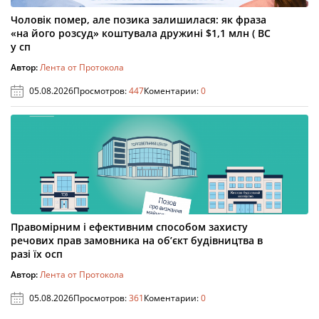
Чоловік помер, але позика залишилася: як фраза
«на його розсуд» коштувала дружині $1,1 млн ( ВС
у сп
Автор:
Лента от Протокола
05.08.2026
Просмотров:
447
Коментарии:
0
Правомірним і ефективним способом захисту
речових прав замовника на об’єкт будівництва в
разі їх осп
Автор:
Лента от Протокола
05.08.2026
Просмотров:
361
Коментарии:
0