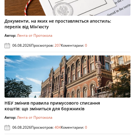
Документи, на яких не проставляється апостиль:
перелік від Мін’юсту
Автор:
Лента от Протокола
06.08.2026
Просмотров:
207
Коментарии:
0
НБУ змінив правила примусового списання
коштів: що зміниться для боржників
Автор:
Лента от Протокола
06.08.2026
Просмотров:
404
Коментарии:
0