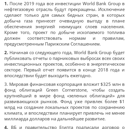
1.
После 2019 года все инвестиции World Bank Group в
нефтегазовую отрасль будут прекращены. Исключение
сделают только для самых бедных стран, в которых
добыча газа принесет очевидную выгоду в плане
обеспечения энергией неимущих слоев населения.
Кроме того, проект по добыче ископаемого топлива
должен соответствовать нормам и правилам,
предусмотренным Парижским Соглашением.
2.
Начиная со следующего года, World Bank Group будет
публиковать отчеты о парниковых выбросах всех своих
инвестиционных проектов, особенно в энергетическом
секторе. Первый отчет появится в конце 2018 года и
впоследствии будет выходить ежегодно.
3. Мировая финансовая корпорация вложит $325 млн в
фонд облигаций Green Cornerstone, чтобы создать
крупнейший в мире фонд «зеленых облигаций» для
развивающихся рынков. Фонд уже привлек более $1
млрд на создание локальных проектов по сохранению
климата, и впоследствии планирует привлечь не менее
миллиарда долларов на дальнейшее развитие.
4.
ВБ и правительство Египта подписали договор о