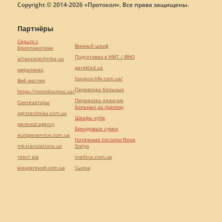
Copyright © 2014-2026 «Протокол». Все права защищены.
Партнёры
Серьги с
Винный шкаф
бриллиантами
Подготовка к НМТ / ВНО
alliancetechnika.ua
pereklad.ua
миралинкс
hospice-life.com.ua/
Веб мастер
Перевозка больных
https://motokosmos.ua/
Перевозка лежачих
Синтезаторы
больных за границу
agrotechnika.com.ua
Шкафы купе
perevod.agency
Брендовые сумки
europeservice.com.ua
Натяжные потолки Nova
mk-translations.ua
Stelya
текст юа
maltina.com.ua
kievperevod.com.ua
Cылки