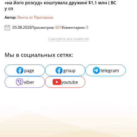
«на його розсуд» коштувала дружині $1,1 млн ( ВС
у сп
Автор:
Лента от Протокола
05.08.2026
Просмотров:
601
Коментарии:
0
Смотреть все новости
Мы в социальных сетях:
page
group
telegram
viber
youtube