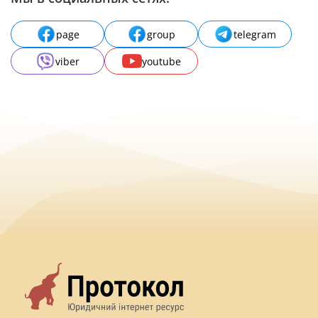
page
group
telegram
viber
youtube