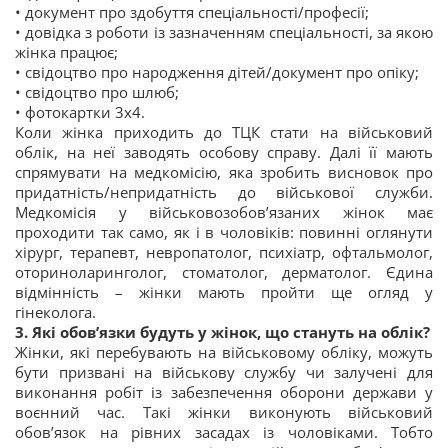
• документ про здобуття спеціальності/професії;
• довідка з роботи із зазначенням спеціальності, за якою
жінка працює;
• свідоцтво про народження дітей/документ про опіку;
• свідоцтво про шлюб;
• фотокартки 3х4.
Коли жінка приходить до ТЦК стати на військовий
облік, на неї заводять особову справу. Далі її мають
спрямувати на медкомісію, яка зробить висновок про
придатність/непридатність до військової служби.
Медкомісія у військовозобов’язаних жінок має
проходити так само, як і в чоловіків: повинні оглянути
хірург, терапевт, невропатолог, психіатр, офтальмолог,
оториноларинголог, стоматолог, дерматолог. Єдина
відмінність – жінки мають пройти ще огляд у
гінеколога.
3. Які обов’язки будуть у жінок, що стануть на облік?
Жінки, які перебувають на військовому обліку, можуть
бути призвані на військову службу чи залучені для
виконання робіт із забезпечення оборони держави у
воєнний час. Такі жінки виконують військовий
обов’язок на рівних засадах із чоловіками. Тобто