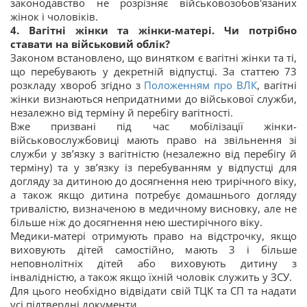
законодавство не розрізняє військовозобов'язаних
жінок і чоловіків.
4. Вагітні жінки та жінки-матері. Чи потрібно
ставати на військовий облік?
Законом встановлено, що винятком є вагітні жінки та ті,
що перебувають у декретній відпустці. За статтею 73
розкладу хвороб згідно з
Положенням про ВЛК
, вагітні
жінки визнаються непридатними до військової служби,
незалежно від терміну й перебігу вагітності.
Вже призвані під час мобілізації жінки-
військовослужбовиці мають право на звільнення зі
служби у зв’язку з вагітністю (незалежно від перебігу й
терміну) та у зв’язку із перебуванням у відпустці для
догляду за дитиною до досягнення нею трирічного віку,
а також якщо дитина потребує домашнього догляду
тривалістю, визначеною в медичному висновку, але не
більше ніж до досягнення нею шестирічного віку.
Медики-матері отримують право на відстрочку, якщо
виховують дітей самостійно, мають 3 і більше
неповнолітніх дітей або виховують дитину з
інвалідністю, а також якщо їхній чоловік служить у ЗСУ.
Для цього необхідно відвідати свій ТЦК та СП та надати
усі підтвердні документи.