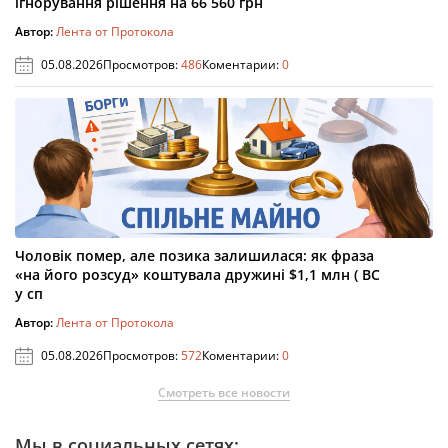
ігнорування рішення на 66 560 грн
Автор:
Лента от Протокола
05.08.2026
Просмотров:
486
Коментарии:
0
Чоловік помер, але позика залишилася: як фраза
«на його розсуд» коштувала дружині $1,1 млн ( ВС
у сп
Автор:
Лента от Протокола
05.08.2026
Просмотров:
572
Коментарии:
0
Смотреть все новости
Мы в социальных сетях: