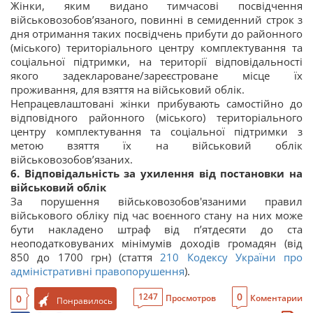
Жінки, яким видано тимчасові посвідчення
військовозобов’язаного, повинні в семиденний строк з
дня отримання таких посвідчень прибути до районного
(міського) територіального центру комплектування та
соціальної підтримки, на території відповідальності
якого задеклароване/зареєстроване місце їх
проживання, для взяття на військовий облік.
Непрацевлаштовані жінки прибувають самостійно до
відповідного районного (міського) територіального
центру комплектування та соціальної підтримки з
метою взяття їх на військовий облік
військовозобов’язаних.
6. Відповідальність за ухилення від постановки на
військовий облік
За порушення військовозобов'язаними правил
військового обліку під час воєнного стану на них може
бути накладено штраф від п’ятдесяти до ста
неоподатковуваних мінімумів доходів громадян (від
850 до 1700 грн) (стаття
210
Кодексу України про
адміністративні правопорушення
).
0
1247
0
Просмотров
Коментарии
Понравилось