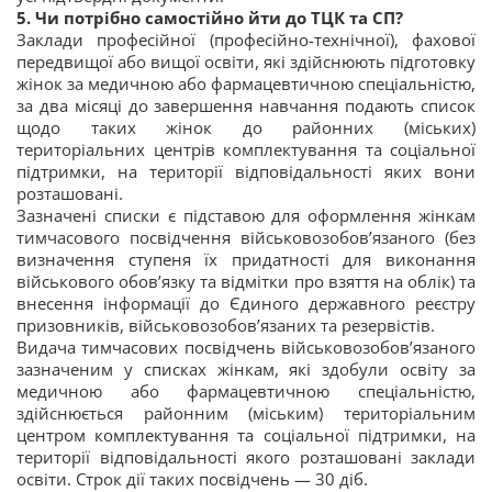
5. Чи потрібно самостійно йти до ТЦК та СП?
Заклади професійної (професійно-технічної), фахової
передвищої або вищої освіти, які здійснюють підготовку
жінок за медичною або фармацевтичною спеціальністю,
за два місяці до завершення навчання подають список
щодо таких жінок до районних (міських)
територіальних центрів комплектування та соціальної
підтримки, на території відповідальності яких вони
розташовані.
Зазначені списки є підставою для оформлення жінкам
тимчасового посвідчення військовозобов’язаного (без
визначення ступеня їх придатності для виконання
військового обов’язку та відмітки про взяття на облік) та
внесення інформації до Єдиного державного реєстру
призовників, військовозобов’язаних та резервістів.
Видача тимчасових посвідчень військовозобов’язаного
зазначеним у списках жінкам, які здобули освіту за
медичною або фармацевтичною спеціальністю,
здійснюється районним (міським) територіальним
центром комплектування та соціальної підтримки, на
території відповідальності якого розташовані заклади
освіти. Строк дії таких посвідчень — 30 діб.