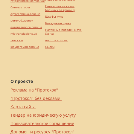
https://motokosmos.ua/
Перевозка лежачих
Синтезаторы
больных за границу
agrotechnika.com.ua
Шкафы купе
perevod.agency
Брендовые сумки
europeservice.com.ua
Натяжные потолки Nova
mk-translations.ua
Stelya
текст юа
maltina.com.ua
kievperevod.com.ua
Cылки
О проекте
Реклама на "Протокол"
"Протокол" без реклами!
Карта сайта
Тендер на юридическую услугу
Пользовательское соглашение
Допомогти ресурсу "Протокол"