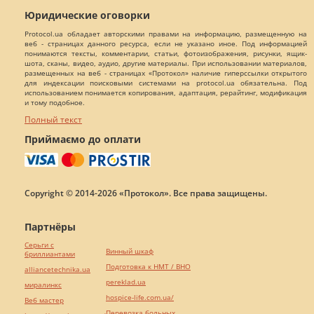
Юридические оговорки
Protocol.ua обладает авторскими правами на информацию, размещенную на
веб - страницах данного ресурса, если не указано иное. Под информацией
понимаются тексты, комментарии, статьи, фотоизображения, рисунки, ящик-
шота, сканы, видео, аудио, другие материалы. При использовании материалов,
размещенных на веб - страницах «Протокол» наличие гиперссылки открытого
для индексации поисковыми системами на protocol.ua обязательна. Под
использованием понимается копирования, адаптация, рерайтинг, модификация
и тому подобное.
Полный текст
Приймаємо до оплати
Copyright © 2014-2026 «Протокол». Все права защищены.
Партнёры
Серьги с
Винный шкаф
бриллиантами
Подготовка к НМТ / ВНО
alliancetechnika.ua
pereklad.ua
миралинкс
hospice-life.com.ua/
Веб мастер
Перевозка больных