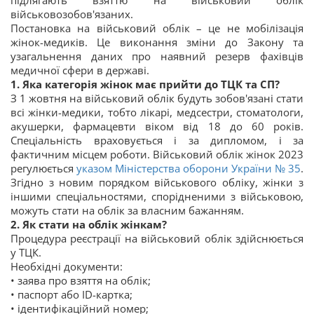
підлягають взяттю на військовий облік
військовозобов'язаних.
Постановка на військовий облік – це не мобілізація
жінок-медиків. Це виконання зміни до Закону та
узагальнення даних про наявний резерв фахівців
медичної сфери в державі.
1. Яка категорія жінок має прийти до ТЦК та СП?
З 1 жовтня на військовий облік будуть зобов'язані стати
всі жінки-медики, тобто лікарі, медсестри, стоматологи,
акушерки, фармацевти віком від 18 до 60 років.
Спеціальність враховується і за дипломом, і за
фактичним місцем роботи. Військовий облік жінок 2023
регулюється
указом Міністерства оборони України № 35
.
Згідно з новим порядком військового обліку, жінки з
іншими спеціальностями, спорідненими з військовою,
можуть стати на облік за власним бажанням.
2. Як стати на облік жінкам?
Процедура реєстрації на військовий облік здійснюється
у ТЦК.
Необхідні документи:
• заява про взяття на облік;
• паспорт або ID-картка;
• ідентифікаційний номер;