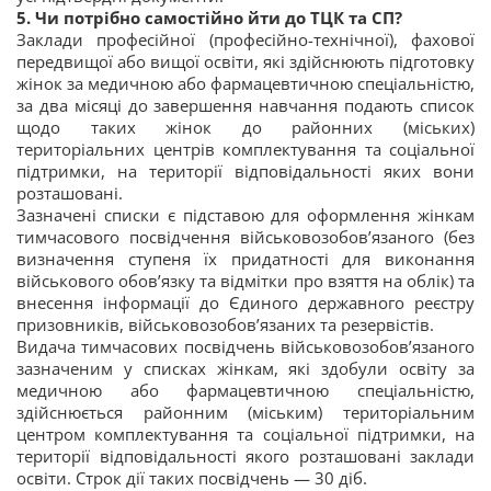
5. Чи потрібно самостійно йти до ТЦК та СП?
Заклади професійної (професійно-технічної), фахової
передвищої або вищої освіти, які здійснюють підготовку
жінок за медичною або фармацевтичною спеціальністю,
за два місяці до завершення навчання подають список
щодо таких жінок до районних (міських)
територіальних центрів комплектування та соціальної
підтримки, на території відповідальності яких вони
розташовані.
Зазначені списки є підставою для оформлення жінкам
тимчасового посвідчення військовозобов’язаного (без
визначення ступеня їх придатності для виконання
військового обов’язку та відмітки про взяття на облік) та
внесення інформації до Єдиного державного реєстру
призовників, військовозобов’язаних та резервістів.
Видача тимчасових посвідчень військовозобов’язаного
зазначеним у списках жінкам, які здобули освіту за
медичною або фармацевтичною спеціальністю,
здійснюється районним (міським) територіальним
центром комплектування та соціальної підтримки, на
території відповідальності якого розташовані заклади
освіти. Строк дії таких посвідчень — 30 діб.