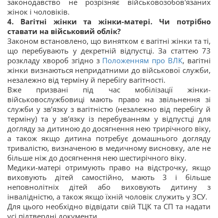
законодавство не розрізняє військовозобов'язаних
жінок і чоловіків.
4. Вагітні жінки та жінки-матері. Чи потрібно
ставати на військовий облік?
Законом встановлено, що винятком є вагітні жінки та ті,
що перебувають у декретній відпустці. За статтею 73
розкладу хвороб згідно з
Положенням про ВЛК
, вагітні
жінки визнаються непридатними до військової служби,
незалежно від терміну й перебігу вагітності.
Вже призвані під час мобілізації жінки-
військовослужбовиці мають право на звільнення зі
служби у зв’язку з вагітністю (незалежно від перебігу й
терміну) та у зв’язку із перебуванням у відпустці для
догляду за дитиною до досягнення нею трирічного віку,
а також якщо дитина потребує домашнього догляду
тривалістю, визначеною в медичному висновку, але не
більше ніж до досягнення нею шестирічного віку.
Медики-матері отримують право на відстрочку, якщо
виховують дітей самостійно, мають 3 і більше
неповнолітніх дітей або виховують дитину з
інвалідністю, а також якщо їхній чоловік служить у ЗСУ.
Для цього необхідно відвідати свій ТЦК та СП та надати
усі підтвердні документи.