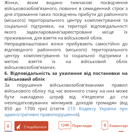
Жінки, яким видано тимчасові посвідчення
військовозобов’язаного, повинні в семиденний строк з
дня отримання таких посвідчень прибути до районного
(міського) територіального центру комплектування та
соціальної підтримки, на території відповідальності
якого задеклароване/зареєстроване місце їх
проживання, для взяття на військовий облік.
Непрацевлаштовані жінки прибувають самостійно до
відповідного районного (міського) територіального
центру комплектування та соціальної підтримки з
метою взяття їх на військовий облік
військовозобов’язаних.
6. Відповідальність за ухилення від постановки на
військовий облік
За порушення військовозобов'язаними правил
військового обліку під час воєнного стану на них може
бути накладено штраф від п’ятдесяти до ста
неоподатковуваних мінімумів доходів громадян (від
850 до 1700 грн) (стаття
210
Кодексу України про
адміністративні правопорушення
).
0
1248
0
Переглядів
Коментарі
Сподобалося