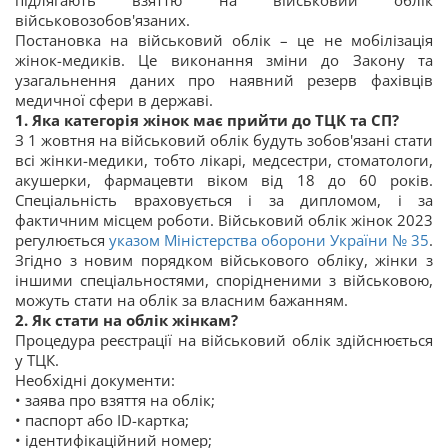
підлягають взяттю на військовий облік
військовозобов'язаних.
Постановка на військовий облік – це не мобілізація
жінок-медиків. Це виконання зміни до Закону та
узагальнення даних про наявний резерв фахівців
медичної сфери в державі.
1. Яка категорія жінок має прийти до ТЦК та СП?
З 1 жовтня на військовий облік будуть зобов'язані стати
всі жінки-медики, тобто лікарі, медсестри, стоматологи,
акушерки, фармацевти віком від 18 до 60 років.
Спеціальність враховується і за дипломом, і за
фактичним місцем роботи. Військовий облік жінок 2023
регулюється
указом Міністерства оборони України № 35
.
Згідно з новим порядком військового обліку, жінки з
іншими спеціальностями, спорідненими з військовою,
можуть стати на облік за власним бажанням.
2. Як стати на облік жінкам?
Процедура реєстрації на військовий облік здійснюється
у ТЦК.
Необхідні документи:
• заява про взяття на облік;
• паспорт або ID-картка;
• ідентифікаційний номер;