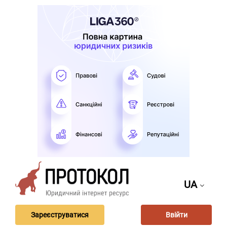
UA
Зареєструватися
Ввійти