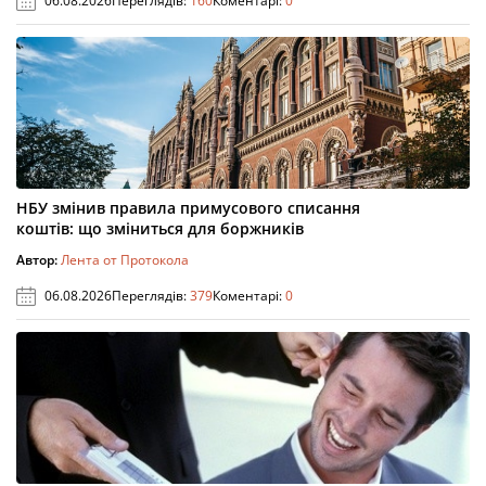
06.08.2026
Переглядів:
160
Коментарі:
0
НБУ змінив правила примусового списання
коштів: що зміниться для боржників
Автор:
Лента от Протокола
06.08.2026
Переглядів:
379
Коментарі:
0