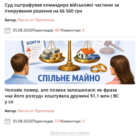
Суд оштрафував командира військової частини за
ігнорування рішення на 66 560 грн
Автор:
Лента от Протокола
05.08.2026
Переглядів:
487
Коментарі:
0
Чоловік помер, але позика залишилася: як фраза
«на його розсуд» коштувала дружині $1,1 млн ( ВС
у сп
Автор:
Лента от Протокола
05.08.2026
Переглядів:
574
Коментарі:
0
Дивитись усі новини