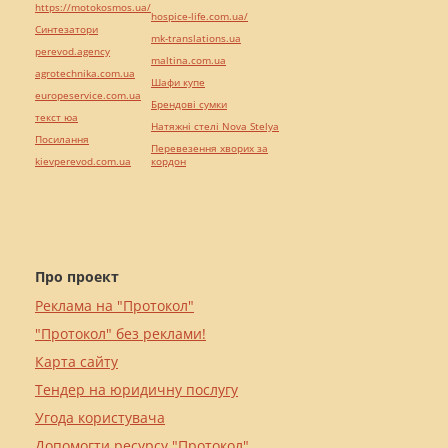
https://motokosmos.ua/
hospice-life.com.ua/
Синтезатори
mk-translations.ua
perevod.agency
maltina.com.ua
agrotechnika.com.ua
Шафи купе
europeservice.com.ua
Брендові сумки
текст юа
Натяжні стелі Nova Stelya
Посилання
Перевезення хворих за
kievperevod.com.ua
кордон
Про проект
Реклама на "Протокол"
"Протокол" без реклами!
Карта сайту
Тендер на юридичну послугу
Угода користувача
Допомогти ресурсу "Протокол"