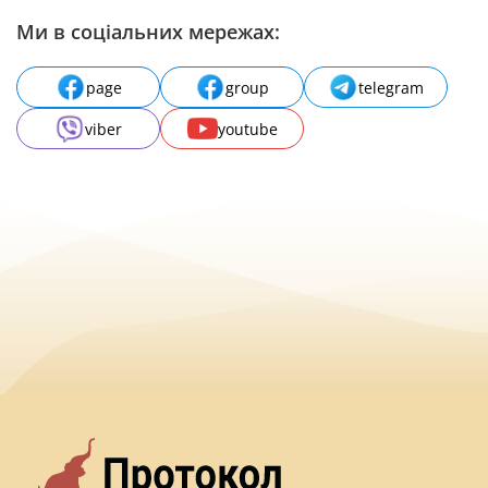
Ми в соціальних мережах:
page
group
telegram
viber
youtube