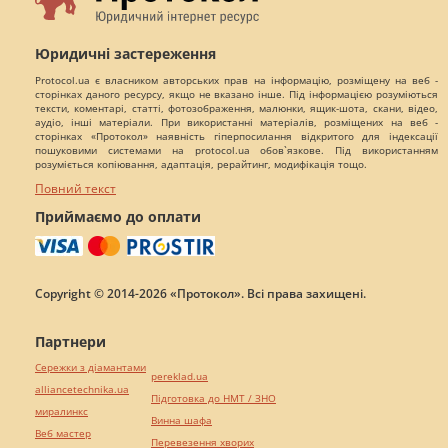
Юридичні застереження
Protocol.ua є власником авторських прав на інформацію, розміщену на веб -
сторінках даного ресурсу, якщо не вказано інше. Під інформацією розуміються
тексти, коментарі, статті, фотозображення, малюнки, ящик-шота, скани, відео,
аудіо, інші матеріали. При використанні матеріалів, розміщених на веб -
сторінках «Протокол» наявність гіперпосилання відкритого для індексації
пошуковими системами на protocol.ua обов`язкове. Під використанням
розуміється копіювання, адаптація, рерайтинг, модифікація тощо.
Повний текст
Приймаємо до оплати
Copyright © 2014-2026 «Протокол». Всі права захищені.
Партнери
Сережки з діамантами
pereklad.ua
alliancetechnika.ua
Підготовка до НМТ / ЗНО
миралинкс
Винна шафа
Веб мастер
Перевезення хворих