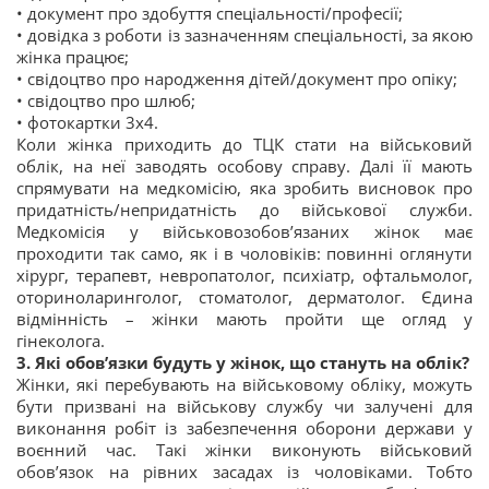
• документ про здобуття спеціальності/професії;
• довідка з роботи із зазначенням спеціальності, за якою
жінка працює;
• свідоцтво про народження дітей/документ про опіку;
• свідоцтво про шлюб;
• фотокартки 3х4.
Коли жінка приходить до ТЦК стати на військовий
облік, на неї заводять особову справу. Далі її мають
спрямувати на медкомісію, яка зробить висновок про
придатність/непридатність до військової служби.
Медкомісія у військовозобов’язаних жінок має
проходити так само, як і в чоловіків: повинні оглянути
хірург, терапевт, невропатолог, психіатр, офтальмолог,
оториноларинголог, стоматолог, дерматолог. Єдина
відмінність – жінки мають пройти ще огляд у
гінеколога.
3. Які обов’язки будуть у жінок, що стануть на облік?
Жінки, які перебувають на військовому обліку, можуть
бути призвані на військову службу чи залучені для
виконання робіт із забезпечення оборони держави у
воєнний час. Такі жінки виконують військовий
обов’язок на рівних засадах із чоловіками. Тобто