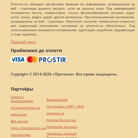
Protocol.ua обладает авторскими правами на информацию, размещенную на
веб - страницах данного ресурса, если не указано иное. Под информацией
понимаются тексты, комментарии, статьи, фотоизображения, рисунки, ящик-
шота, сканы, видео, аудио, другие материалы. При использовании материалов,
размещенных на веб - страницах «Протокол» наличие гиперссылки открытого
для индексации поисковыми системами на protocol.ua обязательна. Под
использованием понимается копирования, адаптация, рерайтинг, модификация
и тому подобное.
Полный текст
Приймаємо до оплати
Copyright © 2014-2026 «Протокол». Все права защищены.
Партнёры
Серьги с
Винный шкаф
бриллиантами
Подготовка к НМТ / ВНО
alliancetechnika.ua
pereklad.ua
миралинкс
hospice-life.com.ua/
Веб мастер
Перевозка больных
https://motokosmos.ua/
Перевозка лежачих
Синтезаторы
больных за границу