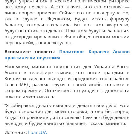
будут упражняться в жесткой политической риторике
все, кому не лень. А это значит, что его отставка —
лишь вопрос времени. Сейчас его не «выдернут». Но,
как в случае с Яценюком, будут искать формулу
баланса, которая сохранила бы вот этот «картель»,
будут пытаться это делать. При этом будут избавляться
от дискредитировавших себя в общественном мнении
персонажей», - подчеркнул он.
Вспомните новость:
Политолог Карасев: Аваков
практически неуязвим
Напомним, министр внутренних дел Украины Арсен
Аваков в телеэфире заявил, что после трагедии в
Княжичах сделает выводы и продолжит свою работу.
Глава МВД развеял слухи о своей якобы отставке в
скором времени. Он считает, что уходить с должности
пока не имеет смысла.
“Я собираюсь делать выводы и делать свое дело. Если
будут основания для моей отставки, а она бесспорно,
когда-то произойдет, я это сделаю. Сейчас я буду делать
выводы, и будем двигаться дальше», - сказал министр.
Источник:
ГолосUA