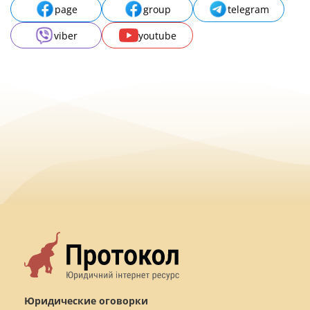
page
group
telegram
viber
youtube
Юридические оговорки