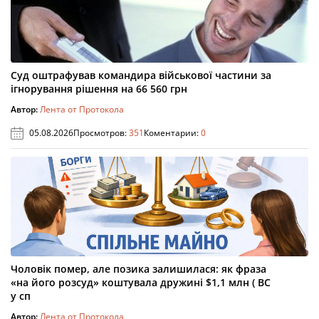
Суд оштрафував командира військової частини за
ігнорування рішення на 66 560 грн
Автор:
Лента от Протокола
05.08.2026
Просмотров:
351
Коментарии:
0
Чоловік помер, але позика залишилася: як фраза
«на його розсуд» коштувала дружині $1,1 млн ( ВС
у сп
Автор:
Лента от Протокола