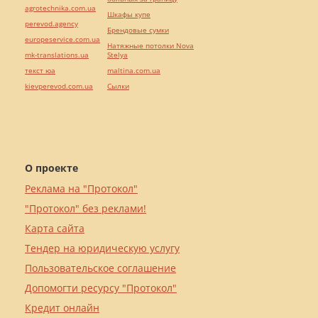
agrotechnika.com.ua
Шкафы купе
perevod.agency
Брендовые сумки
europeservice.com.ua
Натяжные потолки Nova
mk-translations.ua
Stelya
текст юа
maltina.com.ua
kievperevod.com.ua
Cылки
О проекте
Реклама на "Протокол"
"Протокол" без реклами!
Карта сайта
Тендер на юридическую услугу
Пользовательское соглашение
Допомогти ресурсу "Протокол"
Кредит онлайн