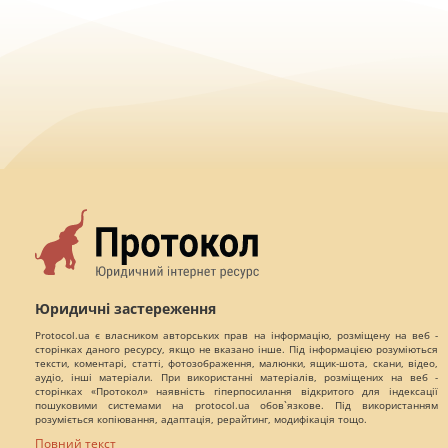
Юридичні застереження
Protocol.ua є власником авторських прав на інформацію, розміщену на веб -
сторінках даного ресурсу, якщо не вказано інше. Під інформацією розуміються
тексти, коментарі, статті, фотозображення, малюнки, ящик-шота, скани, відео,
аудіо, інші матеріали. При використанні матеріалів, розміщених на веб -
сторінках «Протокол» наявність гіперпосилання відкритого для індексації
пошуковими системами на protocol.ua обов`язкове. Під використанням
розуміється копіювання, адаптація, рерайтинг, модифікація тощо.
Повний текст