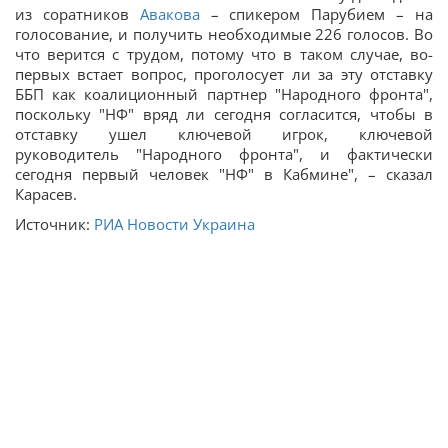
из соратников
Авакова
– спикером Парубием – на
голосование, и получить необходимые 226 голосов. Во
что верится с трудом, потому что в таком случае, во-
первых встает вопрос, проголосует ли за эту отставку
ББП как коалиционный партнер "Народного фронта",
поскольку "НФ" вряд ли сегодня согласится, чтобы в
отставку ушел ключевой игрок, ключевой
руководитель "Народного фронта", и фактически
сегодня первый человек "НФ" в Кабмине", – сказал
Карасев.
Источник:
РИА Новости Украина