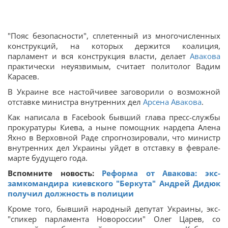
"Пояс безопасности", сплетенный из многочисленных
конструкций, на которых держится коалиция,
парламент и вся конструкция власти, делает
Авакова
практически неуязвимым, считает политолог Вадим
Карасев.
В Украине все настойчивее заговорили о возможной
отставке министра внутренних дел
Арсена Авакова
.
Как написала в Facebook бывший глава пресс-службы
прокуратуры Киева, а ныне помощник нардепа Алена
Яхно в Верховной Раде спрогнозировали, что министр
внутренних дел Украины уйдет в отставку в феврале-
марте будущего года.
Вспомните новость:
Реформа от Авакова: экс-
замкомандира киевского "Беркута" Андрей Дидюк
получил должность в полиции
Кроме того, бывший народный депутат Украины, экс-
"спикер парламента Новороссии" Олег Царев, со