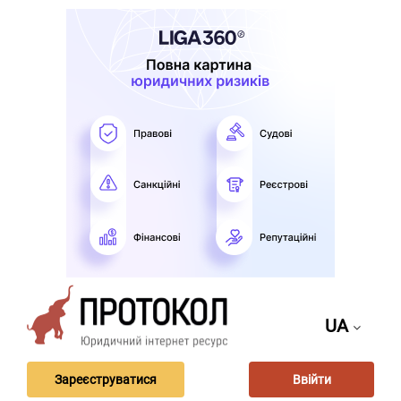
UA
Зареєструватися
Ввійти