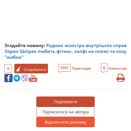
Згадайте новину:
Радник міністра внутрішніх справ
Зорян Шкіряк любить фітнес, селфі на пляжі та позу
"жабки"
0
2592
3
Переглядів
Коментарі
Сподобалося
Подякувати
Підписатися на автора
Відключити рекламу