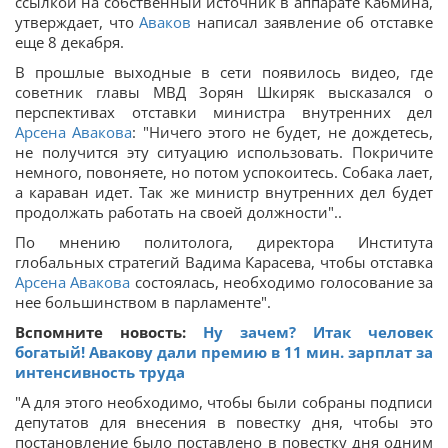
ссылкой на собственный источник в аппарате Кабмина,
утверждает, что
Аваков
написал заявление об отставке
еще 8 декабря.
В прошлые выходные в сети появилось видео, где
советник главы МВД Зорян Шкиряк высказался о
перспективах отставки министра внутренних дел
Арсена Авакова
: "Ничего этого не будет, не дождетесь,
не получится эту ситуацию использовать. Покричите
немного, повоняете, но потом успокоитесь. Собака лает,
а караван идет. Так же министр внутренних дел будет
продолжать работать на своей должности"..
По мнению политолога, директора Института
глобальных стратегий Вадима Карасева, чтобы отставка
Арсена Авакова
состоялась, необходимо голосование за
нее большинством в парламенте".
Вспомните новость:
Ну зачем? Итак человек
богатый! Авакову дали премию в 11 мин. зарплат за
интенсивность труда
"А для этого необходимо, чтобы были собраны подписи
депутатов для внесения в повестку дня, чтобы это
постановление было поставлено в повестку дня одним