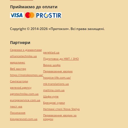
Приймаємо до оплати
Copyright © 2014-2026 «Протокол». Всі права захищені.
Партнери
Сережки з діамантами
pereklad.ua
alliancetechnika.ua
Підготовка до НМТ / ЗНО
миралинкс
Винна шафа
Веб мастер
Перевезення хворих
https://motokosmos.ua/
hospice-life.com.ua/
Синтезатори
mk-translations.ua
perevod.agency
maltina.com.ua
agrotechnika.com.ua
Шафи купе
europeservice.com.ua
Брендові сумки
текст юа
Натяжні стелі Nova Stelya
Посилання
Перевезення хворих за
kievperevod.com.ua
кордон