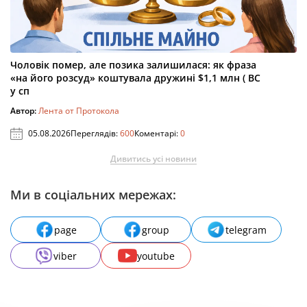
Чоловік помер, але позика залишилася: як фраза
«на його розсуд» коштувала дружині $1,1 млн ( ВС
у сп
Автор:
Лента от Протокола
05.08.2026
Переглядів:
600
Коментарі:
0
Дивитись усі новини
Ми в соціальних мережах:
page
group
telegram
viber
youtube