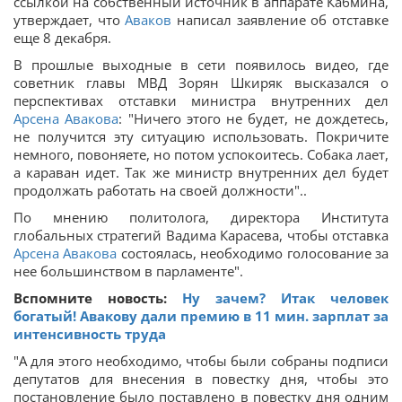
ссылкой на собственный источник в аппарате Кабмина,
утверждает, что
Аваков
написал заявление об отставке
еще 8 декабря.
В прошлые выходные в сети появилось видео, где
советник главы МВД Зорян Шкиряк высказался о
перспективах отставки министра внутренних дел
Арсена Авакова
: "Ничего этого не будет, не дождетесь,
не получится эту ситуацию использовать. Покричите
немного, повоняете, но потом успокоитесь. Собака лает,
а караван идет. Так же министр внутренних дел будет
продолжать работать на своей должности"..
По мнению политолога, директора Института
глобальных стратегий Вадима Карасева, чтобы отставка
Арсена Авакова
состоялась, необходимо голосование за
нее большинством в парламенте".
Вспомните новость:
Ну зачем? Итак человек
богатый! Авакову дали премию в 11 мин. зарплат за
интенсивность труда
"А для этого необходимо, чтобы были собраны подписи
депутатов для внесения в повестку дня, чтобы это
постановление было поставлено в повестку дня одним