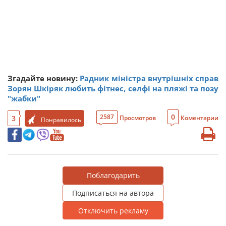
Згадайте новину:
Радник міністра внутрішніх справ
Зорян Шкіряк любить фітнес, селфі на пляжі та позу
"жабки"
0
2587
3
Просмотров
Коментарии
Понравилось
Поблагодарить
Подписаться на автора
Отключить рекламу