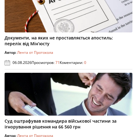
Документи, на яких не проставляється апостиль:
перелік від Мін’юсту
Автор:
Лента от Протокола
06.08.2026
Просмотров:
71
Коментарии:
0
Суд оштрафував командира військової частини за
ігнорування рішення на 66 560 грн
Автор:
Лента от Протокола