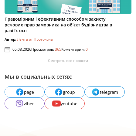
Правомірним і ефективним способом захисту
речових прав замовника на об’єкт будівництва в
разі їх осп
Автор:
Лента от Протокола
05.08.2026
Просмотров:
365
Коментарии:
0
Смотреть все новости
Мы в социальных сетях:
page
group
telegram
viber
youtube