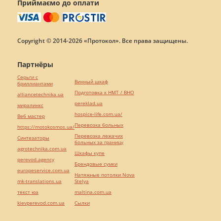
Приймаємо до оплати
Copyright © 2014-2026 «Протокол». Все права защищены.
Партнёры
Серьги с
Винный шкаф
бриллиантами
Подготовка к НМТ / ВНО
alliancetechnika.ua
pereklad.ua
миралинкс
hospice-life.com.ua/
Веб мастер
Перевозка больных
https://motokosmos.ua/
Перевозка лежачих
Синтезаторы
больных за границу
agrotechnika.com.ua
Шкафы купе
perevod.agency
Брендовые сумки
europeservice.com.ua
Натяжные потолки Nova
mk-translations.ua
Stelya
текст юа
maltina.com.ua
kievperevod.com.ua
Cылки