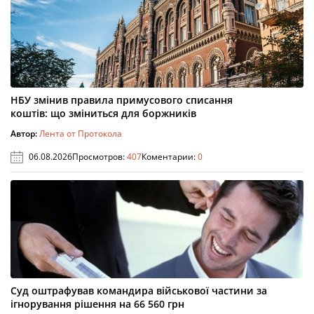
НБУ змінив правила примусового списання
коштів: що зміниться для боржників
Автор:
Лента от Протокола
06.08.2026
Просмотров:
407
Коментарии:
0
Суд оштрафував командира військової частини за
ігнорування рішення на 66 560 грн