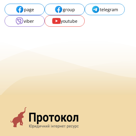
page
group
telegram
viber
youtube