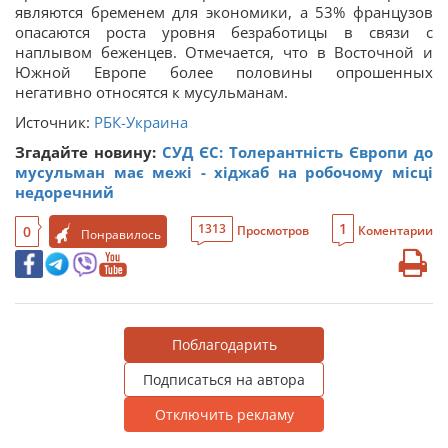
являются бременем для экономики, а 53% французов
опасаются роста уровня безработицы в связи с
наплывом беженцев. Отмечается, что в Восточной и
Южной Европе более половины опрошенных
негативно относятся к мусульманам.
Источник:
РБК-Украина
Згадайте новину:
СУД ЄС: Толерантність Європи до
мусульман має межі - хіджаб на робочому місці
недоречний
1
1313
0
Просмотров
Коментарии
Понравилось
Поблагодарить
Подписаться на автора
Отключить рекламу