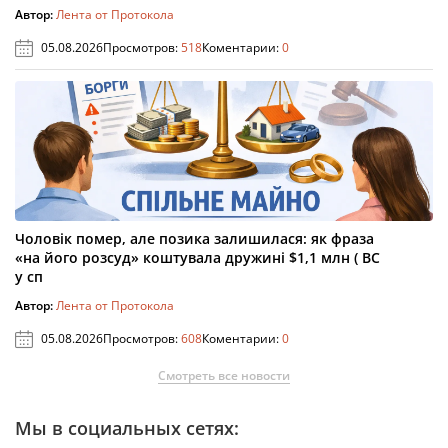
Автор:
Лента от Протокола
05.08.2026
Просмотров:
518
Коментарии:
0
Чоловік помер, але позика залишилася: як фраза
«на його розсуд» коштувала дружині $1,1 млн ( ВС
у сп
Автор:
Лента от Протокола
05.08.2026
Просмотров:
608
Коментарии:
0
Смотреть все новости
Мы в социальных сетях: