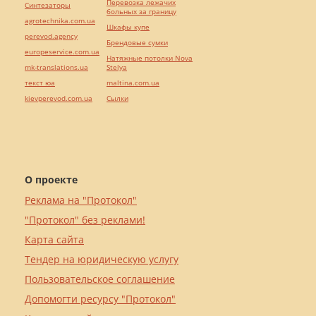
Перевозка лежачих
Синтезаторы
больных за границу
agrotechnika.com.ua
Шкафы купе
perevod.agency
Брендовые сумки
europeservice.com.ua
Натяжные потолки Nova
mk-translations.ua
Stelya
текст юа
maltina.com.ua
kievperevod.com.ua
Cылки
О проекте
Реклама на "Протокол"
"Протокол" без реклами!
Карта сайта
Тендер на юридическую услугу
Пользовательское соглашение
Допомогти ресурсу "Протокол"