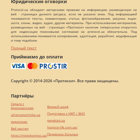
Юридические оговорки
Protocol.ua обладает авторскими правами на информацию, размещенную на
веб - страницах данного ресурса, если не указано иное. Под информацией
понимаются тексты, комментарии, статьи, фотоизображения, рисунки, ящик-
шота, сканы, видео, аудио, другие материалы. При использовании материалов,
размещенных на веб - страницах «Протокол» наличие гиперссылки открытого
для индексации поисковыми системами на protocol.ua обязательна. Под
использованием понимается копирования, адаптация, рерайтинг, модификация
и тому подобное.
Полный текст
Приймаємо до оплати
Copyright © 2014-2026 «Протокол». Все права защищены.
Партнёры
Серьги с
Винный шкаф
бриллиантами
Подготовка к НМТ / ВНО
alliancetechnika.ua
pereklad.ua
миралинкс
hospice-life.com.ua/
Веб мастер
Перевозка больных
https://motokosmos.ua/