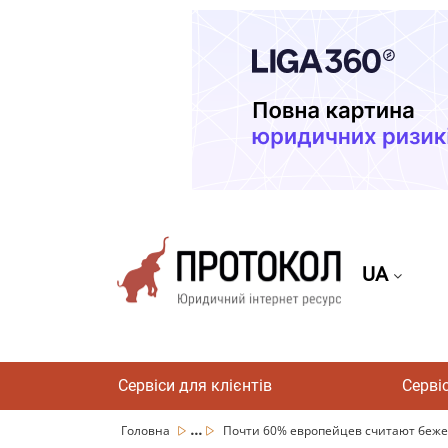
UA
Сервіси для клієнтів
Серві
...
Головна
Почти 60% европейцев считают бежен