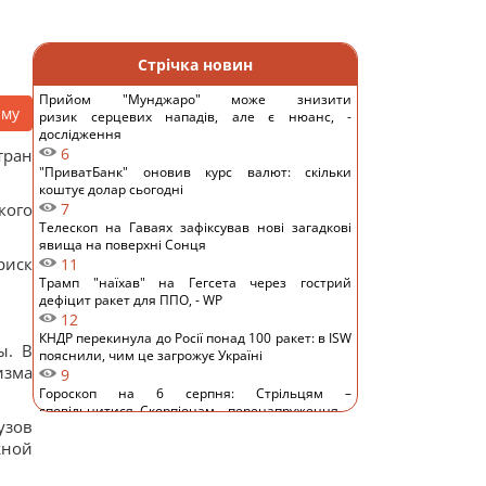
Стрічка новин
Прийом "Мунджаро" може знизити
аму
ризик серцевих нападів, але є нюанс, -
дослідження
6
тран
"ПриватБанк" оновив курс валют: скільки
коштує долар сьогодні
кого
7
Телескоп на Гаваях зафіксував нові загадкові
явища на поверхні Сонця
риск
11
Трамп "наїхав" на Гегсета через гострий
дефіцит ракет для ППО, - WP
12
КНДР перекинула до Росії понад 100 ракет: в ISW
ы. В
пояснили, чим це загрожує Україні
изма
9
Гороскоп на 6 серпня: Стрільцям –
сповільнитися, Скорпіонам – перенапруження
узов
13
жной
6 серпня: церковне свято сьогодні, яка
прикмета на Яблучний Спас обіцяє щастя
13