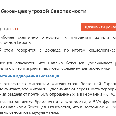
 беженцев угрозой безопасности
Відключити рекл
1
1309
аиболее скептично относятся к мигрантам жители с
сточной Европы.
б этом говорится в докладе по итогам социологичес
пейцев опасаются, что наплыв беженцев увеличивает 
читают, что мигранты являются бременем для экономики.
питань видворення іноземців
но относятс як мигрантам жители стран Восточной Европ
о считают, что мигранты увеличивают вероятность террор
рения разделяют почти 66% опрошенных, а в Германии – 61%.
игранты являются бременем для экономики, а 53% франц
зи с наплывом беженцев. Отмечается, что в Восточной и Ю
вно относятся к мусульманам.