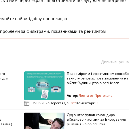
есь з ним через екран , щоб отримати послугу Вам не потрібно
римайте найвигіднішу пропозицію
 проблеми за фильтрами, показниками та рейтингом
Дивитись усі н
ого
Правомірним і ефективним способ
я для
захисту речових прав замовника на
об’єкт будівництва в разі їх осп
Автор:
Лента от Протокола
05.08.2026
Переглядів:
285
Коментарі:
0
Суд оштрафував командира
о
військової частини за ігнорування
1 млн (
рішення на 66 560 грн