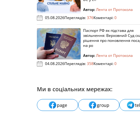
Автор:
Лента от Протокола
05.08.2026
Переглядів:
376
Коментарі:
0
Паспорт РФ як підстава для
звільнення: Верховний Суд ск
рішення про поновлення пос
на ро
Автор:
Лента от Протокола
04.08.2026
Переглядів:
358
Коментарі:
0
Ми в соціальних мережах:
page
group
te