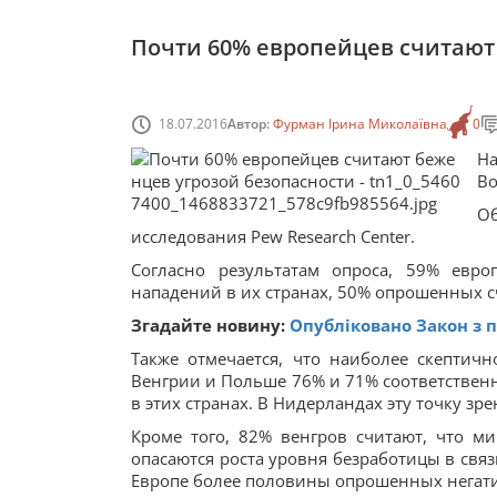
Почти 60% европейцев считают
18.07.2016
Автор:
Фурман Ірина Миколаївна
0
Н
Во
О
исследования Pew Research Center.
Согласно результатам опроса, 59% евро
нападений в их странах, 50% опрошенных с
Згадайте новину:
Опубліковано Закон з 
Также отмечается, что наиболее скептич
Венгрии и Польше 76% и 71% соответственн
в этих странах. В Нидерландах эту точку з
Кроме того, 82% венгров считают, что м
опасаются роста уровня безработицы в свя
Европе более половины опрошенных негати