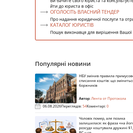
Ви бачите свого юриста та консультуєт
йти до юриста в офіс
ОГОЛОСІТЬ ВЛАСНИЙ ТЕНДЕР
Про надання юридичної послуги та от
КАТАЛОГ ЮРИСТІВ
Пошук виконавця для вирішення Вашої
Популярні новини
НБУ змінив правила примусов
списання коштів: що змінитьс
боржників
Автор:
Лента от Протокола
06.08.2026
Переглядів:
54
Коментарі:
0
Чоловік помер, але позика
залишилася: як фраза «на йог
розсуд» коштувала дружині $1,
ВС у сп