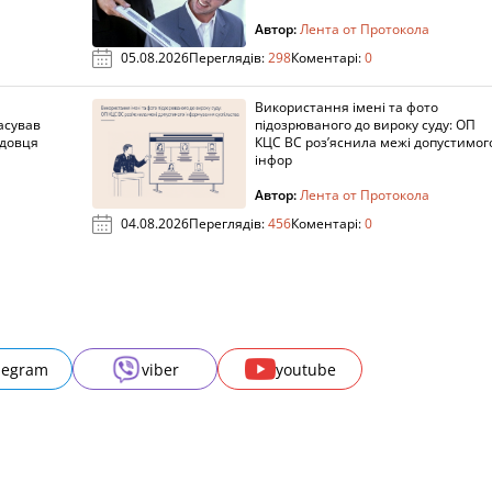
Автор:
Лента от Протокола
05.08.2026
Переглядів:
298
Коментарі:
0
Використання імені та фото
асував
підозрюваного до вироку суду: ОП
адовця
КЦС ВС роз’яснила межі допустимог
інфор
Автор:
Лента от Протокола
04.08.2026
Переглядів:
456
Коментарі:
0
legram
viber
youtube