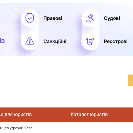
си для юристів
Каталог юристів
цев угрозой безо...