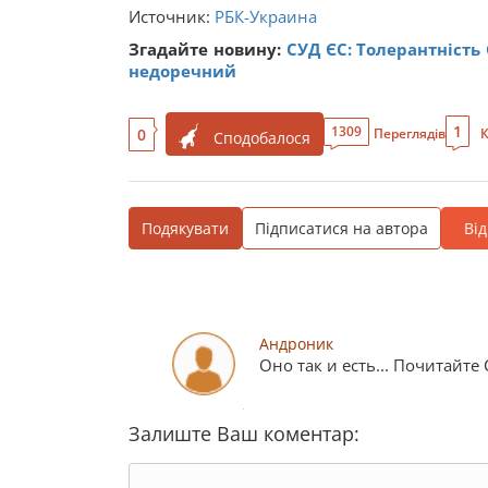
Источник:
РБК-Украина
Згадайте новину:
СУД ЄС: Толерантність
недоречний
1
1309
0
Переглядів
К
Сподобалося
Подякувати
Підписатися на автора
Ві
Андроник
Оно так и есть... Почитайт
Залиште Ваш коментар: