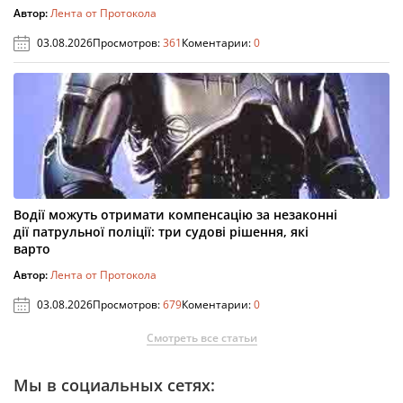
Автор:
Лента от Протокола
03.08.2026
Просмотров:
361
Коментарии:
0
Водії можуть отримати компенсацію за незаконні
дії патрульної поліції: три судові рішення, які
варто
Автор:
Лента от Протокола
03.08.2026
Просмотров:
679
Коментарии:
0
Смотреть все статьи
Мы в социальных сетях: