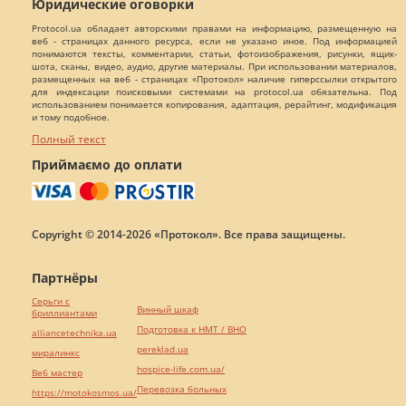
Юридические оговорки
Protocol.ua обладает авторскими правами на информацию, размещенную на
веб - страницах данного ресурса, если не указано иное. Под информацией
понимаются тексты, комментарии, статьи, фотоизображения, рисунки, ящик-
шота, сканы, видео, аудио, другие материалы. При использовании материалов,
размещенных на веб - страницах «Протокол» наличие гиперссылки открытого
для индексации поисковыми системами на protocol.ua обязательна. Под
использованием понимается копирования, адаптация, рерайтинг, модификация
и тому подобное.
Полный текст
Приймаємо до оплати
Copyright © 2014-2026 «Протокол». Все права защищены.
Партнёры
Серьги с
Винный шкаф
бриллиантами
Подготовка к НМТ / ВНО
alliancetechnika.ua
pereklad.ua
миралинкс
hospice-life.com.ua/
Веб мастер
Перевозка больных
https://motokosmos.ua/