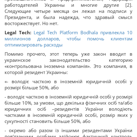
работодателей Украины и многие другие [2].
Следующие четыре месяца он лежал на подписи у
Президента, и была надежда, что здравый смысл
восторжествует. Но нет.
Legal Tech:
Legal Tech Platform Bodhala привлекла 10
миллионов долларов, чтобы помочь клиентам
оптимизировать расходы
Помимо прочего, этот теперь уже закон вводит в
украинское законодательство категорию
«контрольована іноземна компанія». Это компания, в
которой резидент Украины:
«- володіє часткою в іноземній юридичній особі у
розмірі більше 50%, або
- володіє часткою в іноземній юридичній особі у розмірі
більше 10%, за умови, що декілька фізичних осіб та/або
юридичних осіб –резидентів України володіють
частками в іноземній юридичній особі, розмір яких у
сукупності становить більше 50%, або
- окремо або разом із іншими резидентами України
пов’язаними особами здійснює фактичний контроль