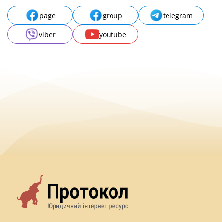
page
group
telegram
viber
youtube