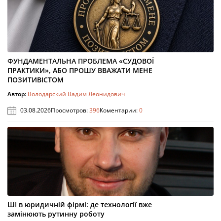
ФУНДАМЕНТАЛЬНА ПРОБЛЕМА «СУДОВОЇ
ПРАКТИКИ», АБО ПРОШУ ВВАЖАТИ МЕНЕ
ПОЗИТИВІСТОМ
Автор:
Володарский Вадим Леонидович
03.08.2026
Просмотров:
396
Коментарии:
0
ШІ в юридичній фірмі: де технології вже
замінюють рутинну роботу