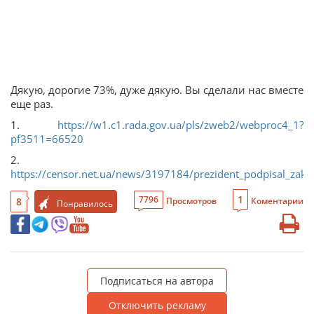
Дякую, дорогие 73%, дуже дякую. Вы сделали нас вместе
еще раз.
1.
https://w1.c1.rada.gov.ua/pls/zweb2/webproc4_1?
pf3511=66520
2.
https://censor.net.ua/news/3197184/prezident_podpisal_zako
1
7796
8
Просмотров
Коментарии
Понравилось
Подписаться на автора
Отключить рекламу