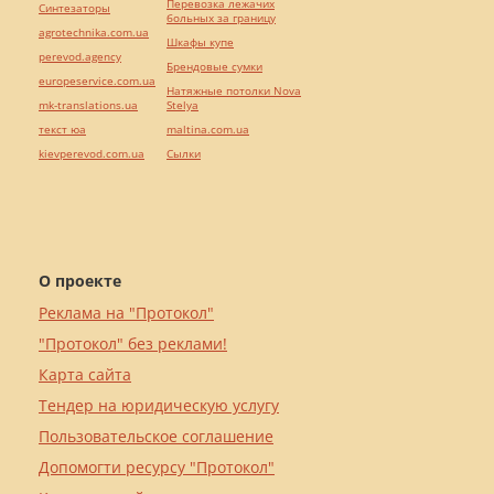
Перевозка лежачих
Синтезаторы
больных за границу
agrotechnika.com.ua
Шкафы купе
perevod.agency
Брендовые сумки
europeservice.com.ua
Натяжные потолки Nova
mk-translations.ua
Stelya
текст юа
maltina.com.ua
kievperevod.com.ua
Cылки
О проекте
Реклама на "Протокол"
"Протокол" без реклами!
Карта сайта
Тендер на юридическую услугу
Пользовательское соглашение
Допомогти ресурсу "Протокол"