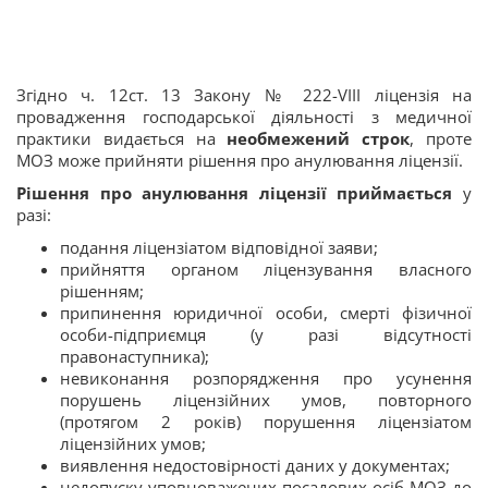
Згідно ч. 12ст. 13 Закону № 222-VIII ліцензія на
провадження господарської діяльності з медичної
практики видається на
необмежений строк
, проте
МОЗ може прийняти рішення про анулювання ліцензії.
Рішення про анулювання ліцензії приймається
у
разі:
подання ліцензіатом відповідної заяви;
прийняття органом ліцензування власного
рішенням;
припинення юридичної особи, смерті фізичної
особи-підприємця (у разі відсутності
правонаступника);
невиконання розпорядження про усунення
порушень ліцензійних умов, повторного
(протягом 2 років) порушення ліцензіатом
ліцензійних умов;
виявлення недостовірності даних у документах;
недопуску уповноважених посадових осіб МОЗ до