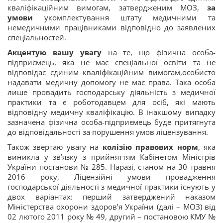
кваліфікаційним вимогам, затвердженим МОЗ,
за
умови
укомплектування штату медичними та
немедичними працівниками відповідно до заявлених
спеціальностей.
Акцентую вашу увагу
на те, що фізична особа-
підприємець, яка не має спеціальної освіти та не
відповідає єдиним кваліфікаційним вимогам,особисто
надавати медичну допомогу не має права. Така особа
лише провадить господарську діяльність з медичної
практики та є роботодавцем для осіб, які мають
відповідну медичну кваліфікацію. В інакшому випадку
зазначена фізична особа-підприємець буде притягнута
до відповідальності за порушення умов ліцензування.
Також звертаю увагу на
колізію правових норм
, яка
виникла у зв’язку з прийняттям Кабінетом Міністрів
України постанови № 285. Наразі, станом на 30 травня
2016 року, Ліцензійні умови провадження
господарської діяльності з медичної практики існують у
двох варіантах: перший затверджений наказом
Міністерства охорони здоров’я України (далі – МОЗ) від
02 лютого 2011 року № 49, другий – постановою КМУ №