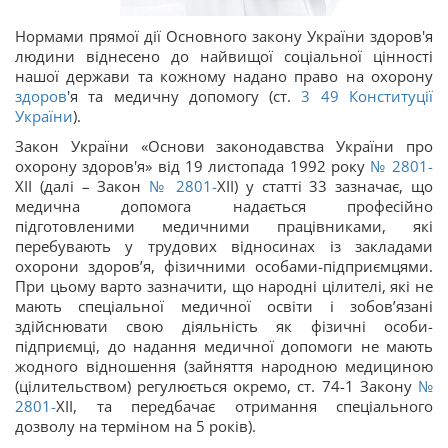
Нормами прямої дії Основного закону України здоров'я
людини віднесено до найвищої соціальної цінності
нашої держави та кожному надано право на охорону
здоров
'я та медичну допомогу (ст.
3
49
Конституції
України
).
Закон України «Основи законодавства України про
охорону здоров'я» від 19 листопада 1992 року
№ 2801-
XII (далі – Закон
№ 2801-
XII) у статті 33 зазначає, що
медична допомога надається професійно
підготовленими медичними працівниками, які
перебувають у трудових відносинах із закладами
охорони здоров’я, фізичними особами-підприємцями.
При цьому варто зазначити, що народні цілителі, які не
мають спеціальної медичної освіти і зобов’язані
здійснювати свою діяльність як фізичні особи-
підприємці, до надання медичної допомоги не мають
жодного відношення (зайняття народною медициною
(цілительством) регулюється окремо, ст. 74-1 Закону
№
2801-
XII, та передбачає отримання спеціального
дозволу на терміном на 5 років).