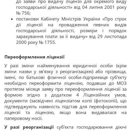
до заяви про видачу ліцензії для окремого виду
господарської діяльності» від 04 липня 2001 року
№ 756;
постанови Кабінету Міністрів України «Про строк
дії ліцензії на провадження певних видів
господарської діяльності, розміри і порядок
зарахування плати за її видачу» від 29 листопада
2000 року № 1755.
Переоформлення ліцензії
У разі зміни найменування юридичної особи (крім
зміни назви у зв’язку з реорганізацією) або прізвища,
імені, по батькові фізичної особи-підприємця суб’єкту
необхідно переоформити ліцензію, подавши до МОЗ
протягом місяця заяву про переоформлення ліцензії за
формою згідно з додатком 4 Ліцензійних умов
,
документи (засвідчені ліцензіатом копії (фотокопії), що
підтверджують наявність підстав для переоформлення
ліцензії та ліцензію, якщо вона видавалася на
паперовому носії.
У разі реорганізації
суб’єкта господарювання діючі