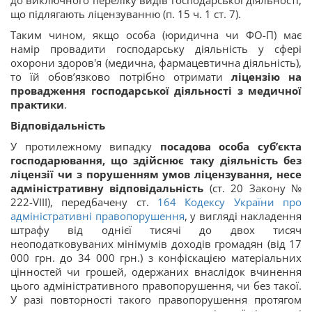
до виключного переліку видів господарської діяльності,
що підлягають ліцензуванню (п. 15 ч. 1 ст. 7).
Таким чином, якщо особа (юридична чи ФО-П) має
намір провадити господарську діяльність у сфері
охорони здоров'я (медична, фармацевтична діяльність),
то їй обов’язково потрібно отримати
ліцензію на
провадження господарської діяльності з медичної
практики
.
Відповідальність
У протилежному випадку
посадова особа суб’єкта
господарювання, що здійснює таку діяльність без
ліцензії чи з порушенням умов ліцензування, несе
адміністративну відповідальність
(ст. 20 Закону №
222-VIII), передбачену ст.
164
Кодексу України про
адміністративні правопорушення
, у вигляді накладення
штрафу від однієї тисячі до двох тисяч
неоподатковуваних мінімумів доходів громадян (від 17
000 грн. до 34 000 грн.) з конфіскацією матеріальних
цінностей чи грошей, одержаних внаслідок вчинення
цього адміністративного правопорушення, чи без такої.
У разі повторності такого правопорушення протягом