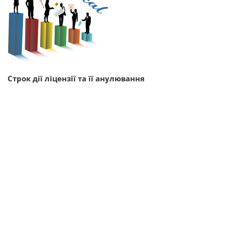
Строк дії ліцензії та її анулювання