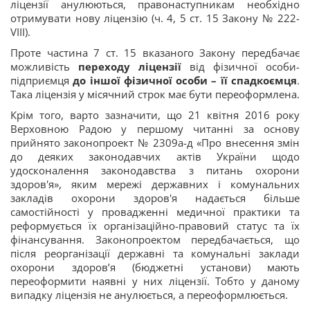
ліцензії анулюються, правонаступникам необхідно
отримувати нову ліцензію (ч. 4, 5 ст. 15 Закону № 222-
VIII).
Проте частина 7 ст. 15 вказаного Закону передбачає
можливість
переходу ліцензії
від фізичної особи-
підприємця
до іншої фізичної особи – її спадкоємця
.
Така ліцензія у місячний строк має бути переоформлена.
Крім того, варто зазначити, що 21 квітня 2016 року
Верховною Радою у першому читанні за основу
прийнято законопроект № 2309а-д «Про внесення змін
до деяких законодавчих актів України щодо
удосконалення законодавства з питань охорони
здоров'я», яким мережі державних і комунальних
закладів охорони здоров'я надається більше
самостійності у провадженні медичної практики та
реформується їх організаційно-правовий статус та їх
фінансування. Законопроектом передбачається, що
після реорганізації державні та комунальні заклади
охорони здоров’я (бюджетні установи) мають
переоформити наявні у них ліцензії. Тобто у даному
випадку ліцензія не анулюється, а переоформлюється.