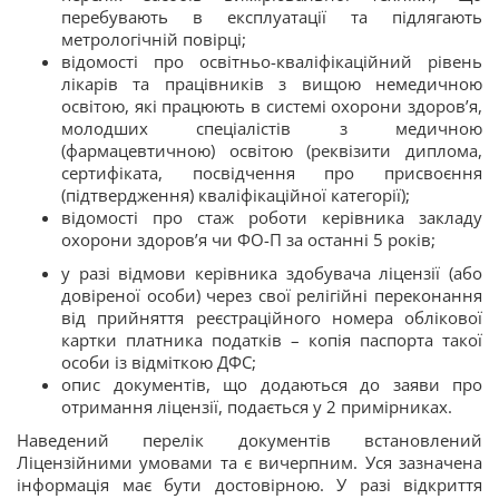
перебувають в експлуатації та підлягають
метрологічній повірці;
відомості про освітньо-кваліфікаційний рівень
лікарів та працівників з вищою немедичною
освітою, які працюють в системі охорони здоров’я,
молодших спеціалістів з медичною
(фармацевтичною) освітою (реквізити диплома,
сертифіката, посвідчення про присвоєння
(підтвердження) кваліфікаційної категорії);
відомості про стаж роботи керівника закладу
охорони здоров’я чи ФО-П за останні 5 років;
у разі відмови керівника здобувача ліцензії (або
довіреної особи) через свої релігійні переконання
від прийняття реєстраційного номера облікової
картки платника податків – копія паспорта такої
особи із відміткою ДФС;
опис документів, що додаються до заяви про
отримання ліцензії, подається у 2 примірниках.
Наведений перелік документів встановлений
Ліцензійними умовами та є вичерпним.
Уся зазначена
інформація має бути достовірною. У разі відкриття