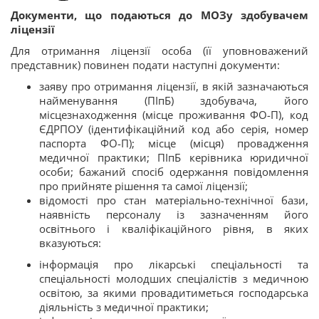
Документи, що подаються до МОЗу здобувачем
ліцензії
Для отримання ліцензії особа (її уповноважений
представник) повинен подати наступні документи:
заяву про отримання ліцензії, в якій зазначаються
найменування (ПІпБ) здобувача, його
місцезнаходження (місце проживання ФО-П), код
ЄДРПОУ (ідентифікаційний код або серія, номер
паспорта ФО-П); місце (місця) провадження
медичної практики; ПІпБ керівника юридичної
особи
; бажаний спосіб одержання повідомлення
про прийняте рішення та самої ліцензії;
відомості про стан матеріально-технічної бази,
наявність персоналу із зазначенням його
освітнього і кваліфікаційного рівня, в яких
вказуються:
інформація про лікарські спеціальності та
спеціальності молодших спеціалістів з медичною
освітою, за якими провадитиметься господарська
діяльність з медичної практики;