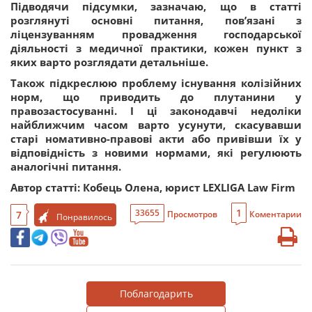
Підводячи підсумки, зазначаю, що в статті
розглянуті основні питання, пов’язані з
ліцензуванням провадження господарської
діяльності з медичної практики, кожен пункт з
яких варто розглядати детальніше.
Також підкреслюю проблему існування колізійних
норм, що приводить до плутанини у
правозастосуванні. І ці законодавчі недоліки
найближчим часом варто усунути, скасувавши
старі номативно-правові акти або привівши їх у
відповідність з новими нормами, які регулюють
аналогічні питання.
Автор статті: Кобець Олена, юрист LEXLIGA Law Firm
1
33655
7
Просмотров
Коментарии
Понравилось
Поблагодарить