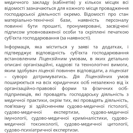
медичного закладу (кабінетів) у кількох місцях всі
відомості зазначаються для кожного місця провадження
господарської діяльності окремо. Відомості про стан
матеріально-технічної бази, наявність персоналу
повинні бути прошиті, пронумеровані, засвідчені
підписом уповноваженої особи та скріплені печаткою
суб’єкта господарювання (за наявності).
Інформація, яка міститься у заяві та додатках, і
підтверджує відповідність суб’єкта господарювання
встановленим Ліцензійним умовам, в яких детально
описані організаційні, кадрові та технологічні вимоги,
яким здобувач ліцензії повинен відповідати, а ліцензіат
– суворо дотримуватись.
Дія Ліцензійних умов
поширюється на всіх юридичних осіб незалежно від їх
організаційно-правової форми та фізичних осіб-
підприємців, які провадять господарську діяльність з
медичної практики, окрім тих, які провадять
діяльність,
пов’язану зі здійсненням судово-медичної гістології,
судово-медичної експертизи, судово-медичної
імунології, судово-медичної криміналістики, судово-
медичної токсикології, судово-медичної цитології,
судово-психіатричної експертизи.