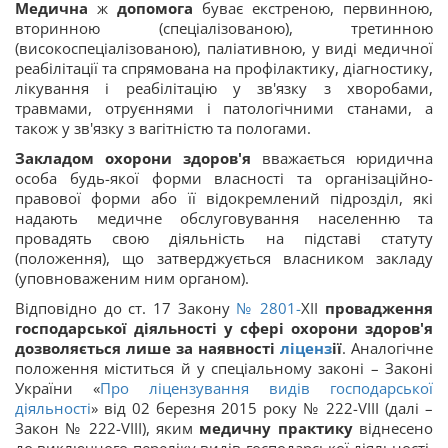
Медична
ж
допомога
буває екстреною, первинною,
вторинною (спеціалізованою), третинною
(високоспеціалізованою), паліативною, у виді медичної
реабілітації та спрямована на профілактику, діагностику,
лікування і реабілітацію у зв'язку з хворобами,
травмами, отруєннями і патологічними станами, а
також у зв'язку з вагітністю та пологами.
Закладом охорони здоров'я
вважається юридична
особа будь-якої форми власності та організаційно-
правової форми або її відокремлений підрозділ, які
надають медичне обслуговування населенню
та
провадять свою діяльність на підставі статуту
(положення), що затверджується власником закладу
(уповноваженим ним органом).
Відповідно до ст. 17 Закону
№ 2801-
XII
провадження
господарської діяльності у сфері охорони здоров'я
дозволяється лише за наявності
ліценз
ії
. Аналогічне
положення міститься й у спеціальному законі – Законі
України «
Про ліцензування видів господарської
діяльності
» від 02 березня 2015 року № 222-VIII (далі –
Закон № 222-VIII), яким
медичну практику
віднесено