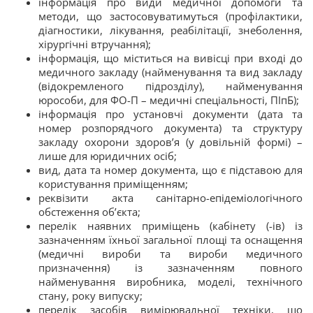
інформація про види медичної допомоги та
методи, що застосовуватимуться (профілактики,
діагностики, лікування, реабілітації, знеболення,
хірургічні втручання);
інформація, що міститься на вивісці при вході до
медичного закладу (найменування та вид закладу
(відокремленого підрозділу), найменування
юрособи, для ФО-П – медичні спеціальності, ПІпБ);
інформація про установчі документи (дата та
номер розпорядчого документа) та структуру
закладу охорони здоров’я (у довільній формі) –
лише для юридичних осіб;
вид, дата та номер документа, що є підставою для
користування приміщенням;
реквізити акта санітарно-епідеміологічного
обстеження об’єкта;
перелік наявних приміщень (кабінету (-ів) із
зазначенням їхньої загальної площі та оснащення
(медичні вироби та вироби медичного
призначення) із зазначенням повного
найменування виробника, моделі, технічного
стану, року випуску;
перелік засобів вимірювальної техніки, що