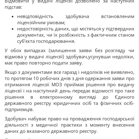
Відмовити у видачі ліцензії дозволено за наступних
підстав:
невідповідність здобувача встановленим
ліцензійним умовам;
недостовірність даних, що містяться у підтвердних
документах, чи їх розбіжність з фактичним станом
суб’єкта господарювання.
У обох випадках (залишення заяви без розгляду чи
відмова у видачі ліцензії) здобувач,усунувши недоліки,
має право повторно подати заяву.
Якщо з документами все гаразд і недоліків не виявлено,
то протягом 10 робочих днів з дня одержання заяви про
отримання ліцензії МОЗ
приймає рішення про видачу
ліцензії і на наступний день передає відомості про таке
рішення в електронному вигляді до Єдиного
державного реєстру юридичних осіб та фізичних осіб-
підприємців.
Здобувач набуває право на
провадження господарської
діяльності з медичної практики з моменту внесення
даних до вказаного державного реєстру.