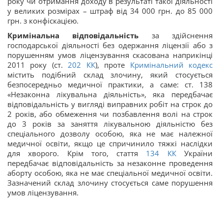
року чи отримання доходу в результаті такої діяльності
у великих розмірах – штраф від 34 000 грн. до 85 000
грн. з конфіскацією.
Кримінальна відповідальність
за здійснення
господарської діяльності без одержання ліцензії або з
порушенням умов ліцензування скасована наприкінці
2011 року (ст.
202
КК
), проте
Кримінальний кодекс
містить подібний склад злочину, який стосується
безпосередньо медичної практики, а саме: ст. 138
«Незаконна лікувальна діяльність», яка передбачає
відповідальність у вигляді виправних робіт на строк до
2 років, або обмеження чи позбавлення волі на строк
до 3 років за
заняття лікувальною діяльністю без
спеціального дозволу особою, яка не має належної
медичної освіти, якщо це спричинило тяжкі наслідки
для хворого
. Крім того, стаття
134
КК
України
передбачає відповідальність за незаконне проведення
аборту
особою, яка не має спеціальної медичної освіти.
Зазначений склад злочину стосується саме порушення
умов ліцензування.