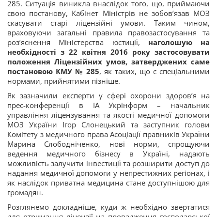
285. Ситуація виникла внаслідок того, що, приймаючи
свою постанову, Кабінет Міністрів не зобов’язав МОЗ
скасувати старі ліцензійні умови. Таким чином,
враховуючи загальні правила правозастосування та
роз’яснення Міністерства юстиції,
наголошую на
необхідності з 22 квітня 2016 року застосовувати
положення Ліцензійних умов, затверджених саме
постановою КМУ № 285
, як таких, що є спеціальними
нормами, прийнятими пізніше.
Як зазначили експерти у сфері охорони здоров’я на
прес-конференції в ІА Укрінформ – начальник
управління ліцензування та якості медичної допомоги
МОЗ України Ігор Слонецький та
заступник голови
Комітету з медичного права Асоціації правників України
Марина Слободніченко, нові норми, спрощуючи
ведення медичного бізнесу в Україні, надають
можливість залучити інвестиції та розширити доступ до
надання медичної допомоги у непрестижних регіонах, і
як наслідок приватна медицина стане доступнішою для
громадян.
Розглянемо докладніше, куди ж необхідно звертатися
для отримання ліцензії на провадження господарської