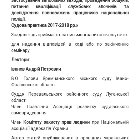
Застосування запобіжних заходів, проведення обшуків,
питання кваліфікації службових злочинів та
дослідження повноважень працівників національної
поліції.
Судова практика
2017-
2018 рр.
»
Заздалегідь приймаються письмові запитання слухачів
для надання відповідей в ході або по закінченню
семінару.
Лектори:
Іванов Андрій Петрович
В.О. Голови Яремчанського міського суду Івано-
Франківської області
Суддя Перевальського районного суду Луганської
області.
Член Правління Асоціації розвитку суддівського
самоврядування.
Член
Комітету захисту прав людини
при Національній
асоціації адвокатів України.
Автор статей опублікованих в провідних українських