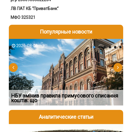
ЛВ ПАТ КБ “ПриватБанк”
МФО 325321
Популярные новости
2026-08-06
2
НБУ змінив правила примусового списання
Як
коштів: що
шк
Аналитические статьи
2026-08-04
2