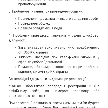
правопорушення.
3. Проблемні питання при проведення обшуку.
Проникнення до житла чи іншого володіння особи
Проведення обшуку
Правила огляду місця події..
4. Проблеми кваліфікації злочинів у сфері службової
діяльності.
Загальна характеристика злочину, передбаченого
ст.. 365 КК України.
Тяжкість наслідків при кваліфікації злочинів у
сфері службової діяльності.
Помилки, або намір законотворців при прийнятті
відповідних змін до КК України.
Всі необхідні документи видаємо при реєстрації.
УВАГА!!! Обов’язкова попередня реєстрація !!! (на
офіційному сайті, за номером телефону або
електронною поштою)
При реєстрації важливо вказати яким чином Ви будете
проводити оплату. Якщо Вам необхідні всі підзвітні