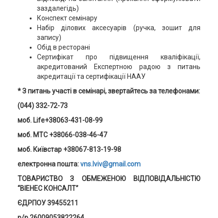
заздалегідь)
Конспект семінару
Набір ділових аксесуарів (ручка, зошит для
запису)
Обід в ресторані
Сертифікат про підвищення кваліфікації,
акредитований Експертною радою з питань
акредитації та сертифікації НААУ
* З питань участі в семінарі, звертайтесь за телефонами:
(044) 332-72-73
моб. Life+38063-431-08-99
моб. MTC +38066-038-46-47
моб. Київстар +38067-813-19-98
електронна пошта:
vns.lviv@gmail.com
ТОВАРИСТВО З ОБМЕЖЕНОЮ ВІДПОВІДАЛЬНІСТЮ
“ВІЕНЕС КОНСАЛТ”
ЄДРПОУ 39455211
р/р 26009053822264