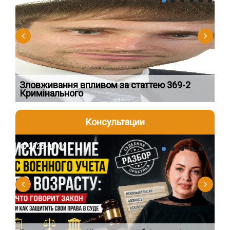
Зловживання впливом за статтею 369-2
Пе
Кримінального
пі
Консультации
2026-08-06
2