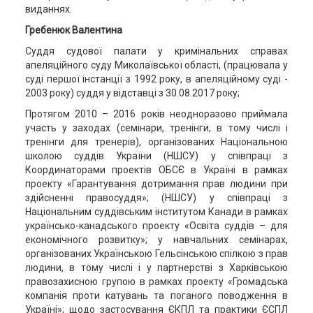
виданнях.
Гребенюк Валентина
Суддя судової палати у кримінальних справах
апеляційного суду Миколаївської області, (працювала у
суді першої інстанції з 1992 року, в апеляційному суді -
2003 року) суддя у відставці з 30.08.2017 року;
Протягом 2010 – 2016 років неодноразово приймала
участь у заходах (семінари, тренінги, в тому числі і
тренінги для тренерів), організованих Національною
школою суддів України (НШСУ) у співпраці з
Координаторами проектів ОБСЄ в Україні в рамках
проекту «Гарантування дотримання прав людини при
здійсненні правосуддя»; (НШСУ) у співпраці з
Національним суддівським інститутом Канади в рамках
українсько-канадського проекту «Освіта суддів – для
економічного розвитку»; у навчальних семінарах,
організованих Українською Гельсінською спілкою з прав
людини, в тому числі і у партнерстві з Харківською
правозахисною групою в рамках проекту «Громадська
компанія проти катувань та поганого поводження в
Україні»; щодо застосування ЄКПЛ та практики ЄСПЛ