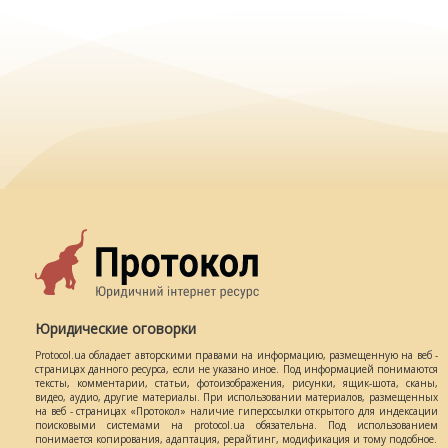
Юридические оговорки
Protocol.ua обладает авторскими правами на информацию, размещенную на веб -
страницах данного ресурса, если не указано иное. Под информацией понимаются
тексты, комментарии, статьи, фотоизображения, рисунки, ящик-шота, сканы,
видео, аудио, другие материалы. При использовании материалов, размещенных
на веб - страницах «Протокол» наличие гиперссылки открытого для индексации
поисковыми системами на protocol.ua обязательна. Под использованием
понимается копирования, адаптация, рерайтинг, модификация и тому подобное.