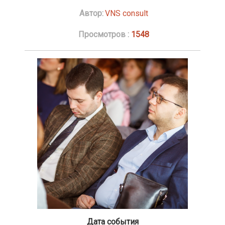
Автор:
VNS consult
Просмотров :
1548
Дата события