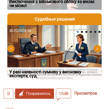
Виключення з військового обліку за віком:
Сп
чи можл
ос
Судебные решения
2026-08-06
2
У разі наявності сумніву у висновку
Як
експерта, суд
вк
0
1548
Просмотров
Понравилось