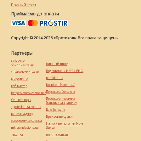
Полный текст
Приймаємо до оплати
Copyright © 2014-2026 «Протокол». Все права защищены.
Партнёры
Серьги с
Винный шкаф
бриллиантами
Подготовка к НМТ / ВНО
alliancetechnika.ua
pereklad.ua
миралинкс
hospice-life.com.ua/
Веб мастер
Перевозка больных
https://motokosmos.ua/
Перевозка лежачих
Синтезаторы
больных за границу
agrotechnika.com.ua
Шкафы купе
perevod.agency
Брендовые сумки
europeservice.com.ua
Натяжные потолки Nova
mk-translations.ua
Stelya
текст юа
maltina.com.ua