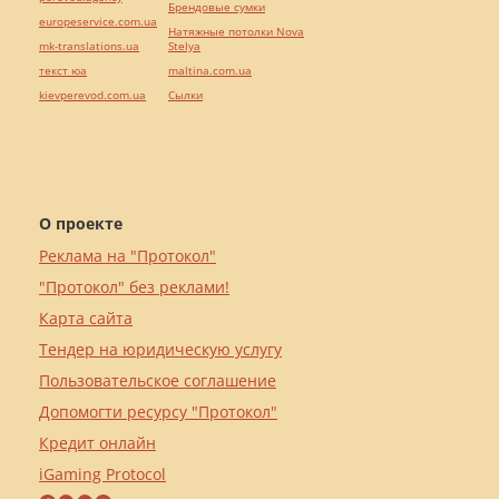
Брендовые сумки
europeservice.com.ua
Натяжные потолки Nova
mk-translations.ua
Stelya
текст юа
maltina.com.ua
kievperevod.com.ua
Cылки
О проекте
Реклама на "Протокол"
"Протокол" без реклами!
Карта сайта
Тендер на юридическую услугу
Пользовательское соглашение
Допомогти ресурсу "Протокол"
Кредит онлайн
iGaming Protocol