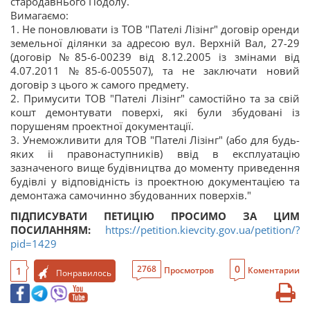
стародавнього Подолу.
Вимагаємо:
1. Не поновлювати із ТОВ "Пателі Лізінг" договір оренди
земельної ділянки за адресою вул. Верхній Вал, 27-29
(договір №85-6-00239 від 8.12.2005 із змінами від
4.07.2011 №85-6-005507), та не заключати новий
договір з цього ж самого предмету.
2. Примусити ТОВ "Пателі Лізінг" самостійно та за свій
кошт демонтувати поверхі, які були збудовані із
порушеням проектної документації.
3. Унеможливити для ТОВ "Пателі Лізінг" (або для будь-
яких іі правонаступників) ввід в експлуатацію
зазначеного вище будівництва до моменту приведення
будівлі у відповідність із проектною документацією та
демонтажа самочинно збудованних поверхів."
ПІДПИСУВАТИ ПЕТИЦІЮ ПРОСИМО ЗА ЦИМ
ПОСИЛАННЯМ:
https://petition.kievcity.gov.ua/petition/?
pid=1429
0
2768
1
Просмотров
Коментарии
Понравилось