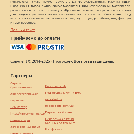
понимаются тексты, комментарии, статьи, фотоизображения, рисунки, ящик-
шота, сканы, видео, аудио, другие материалы. При использовании материалов,
размещенных на веб - страницах «Протокол» наличие гиперссылки открытого
для индексации поисковыми системами на protocol.ua обязательна. Под
использованием понимается копирования, адаптация, рерайтинг, модификация
и тому подобное.
Полный текст
Приймаємо до оплати
Copyright © 2014-2026 «Протокол». Все права защищены.
Партнёры
Серьги с
Винный шкаф
бриллиантами
Подготовка к НМТ / ВНО
alliancetechnika.ua
pereklad.ua
миралинкс
hospice-life.com.ua/
Веб мастер
Перевозка больных
https://motokosmos.ua/
Перевозка лежачих
Синтезаторы
больных за границу
agrotechnika.com.ua
Шкафы купе
perevod.agency