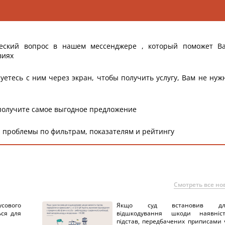
еский вопрос в нашем мессенджере , который поможет В
виях
уетесь с ним через экран, чтобы получить услугу, Вам не нуж
получите самое выгодное предложение
 проблемы по фильтрам, показателям и рейтингу
Смотреть все но
сового
Якщо суд встановив дл
ься для
відшкодування шкоди наявніс
підстав, передбачених приписами 