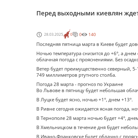
Перед выходными киевлян ждет т
0
140
28.03.2025
0
Последняя пятница марта в Киеве будет до
Ночью температура снизится до +6°, а днем 
облачная погода с прояснениями. Без осадк
Ветер будет преимущественно северный, 5-
749 миллиметров ртутного столба.
Погода 28 марта - прогноз по Украине
Во Львове в пятницу будет небольшая облач
В Луцке будет ясно, ночью +1°, днем +13°.
В Ривне сегодня ожидается ясная погода, но
В Тернополе 28 марта ночью будет +4°, дне
В Хмельницком в течение дня будет небольш
В Ивано-Франковске будет облачно с проясн