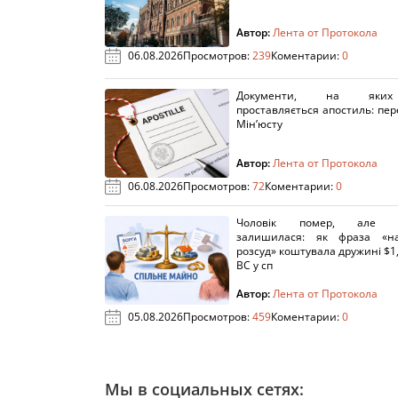
Автор:
Лента от Протокола
06.08.2026
Просмотров:
239
Коментарии:
0
Документи, на яки
проставляється апостиль: пере
Мін’юсту
Автор:
Лента от Протокола
06.08.2026
Просмотров:
72
Коментарии:
0
Чоловік помер, але п
залишилася: як фраза «н
розсуд» коштувала дружині $1,
ВС у сп
Автор:
Лента от Протокола
05.08.2026
Просмотров:
459
Коментарии:
0
Мы в социальных сетях: