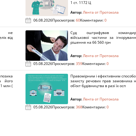
1 ст. 1172 Ц
Автор:
Лента от Протокола
06.08.2026
Просмотров:
60
Коментарии:
0
х не
Суд оштрафував командир
лік від
військової частини за ігноруван
рішення на 66 560 грн
Автор:
Лента от Протокола
05.08.2026
Просмотров:
359
Коментарии:
0
озика
Правомірним і ефективним способ
а його
захисту речових прав замовника 
1 млн (
об’єкт будівництва в разі їх осп
Автор:
Лента от Протокола
05.08.2026
Просмотров:
368
Коментарии:
0