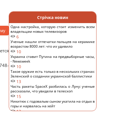
а
Стрічка новин
Одна настройка, которую стоит изменить всем
аму
владельцам новых телевизоров
6
Ученые нашли отпечатки пальцев на керамике
возрастом 8000 лет: что их удивило
ется
10
Украина ставит Путина на предвыборные часы,
- Newsweek
748-
10
Такое оружие есть только в нескольких странах:
Зеленский о создании украинской баллистики
13
Часть ракеты SpaceX разбилась о Луну: ученые
рассказали, что увидели в телескоп
15
Никитюк с годовалым сыном укатила на отдых в
горы и нарвалась на хейт
13
Спутник Сатурна вращается так медленно, что
его сутки продолжаются почти 16 дней
13