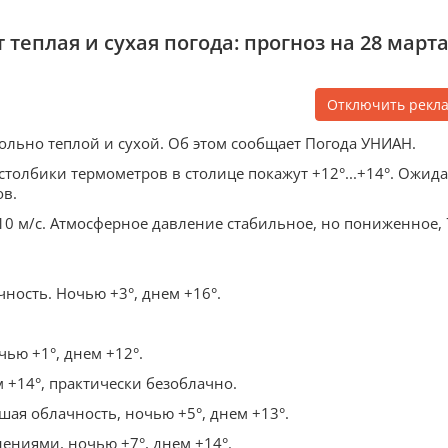
еплая и сухая погода: прогноз на 28 март
Отключить рекл
вольно теплой и сухой. Об этом сообщает Погода УНИАН.
столбики термометров в столице покажут +12°...+14°. Ожида
ов.
10 м/с. Атмосферное давление стабильное, но пониженное, 
ность. Ночью +3°, днем +16°.
чью +1°, днем +12°.
м +14°, практически безоблачно.
ая облачность, ночью +5°, днем +13°.
ениями, ночью +7°, днем +14°.