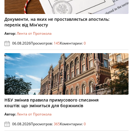
Документи, на яких не проставляється апостиль:
перелік від Мін’юсту
Автор:
Лента от Протокола
06.08.2026
Просмотров:
145
Коментарии:
0
НБУ змінив правила примусового списання
коштів: що зміниться для боржників
Автор:
Лента от Протокола
06.08.2026
Просмотров:
365
Коментарии:
0