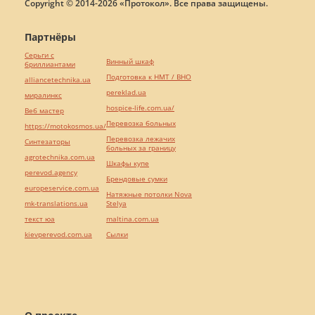
Copyright © 2014-2026 «Протокол». Все права защищены.
Партнёры
Серьги с
Винный шкаф
бриллиантами
Подготовка к НМТ / ВНО
alliancetechnika.ua
pereklad.ua
миралинкс
hospice-life.com.ua/
Веб мастер
Перевозка больных
https://motokosmos.ua/
Перевозка лежачих
Синтезаторы
больных за границу
agrotechnika.com.ua
Шкафы купе
perevod.agency
Брендовые сумки
europeservice.com.ua
Натяжные потолки Nova
mk-translations.ua
Stelya
текст юа
maltina.com.ua
kievperevod.com.ua
Cылки