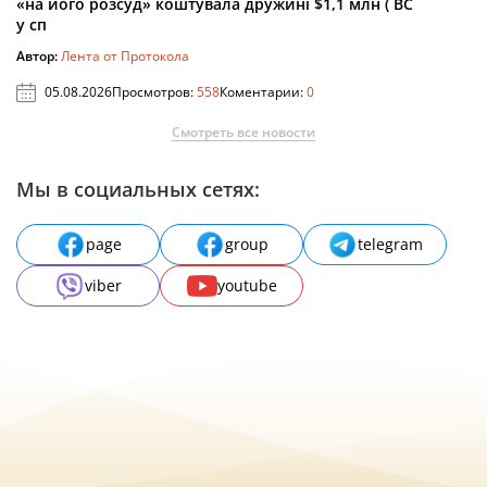
«на його розсуд» коштувала дружині $1,1 млн ( ВС
у сп
Автор:
Лента от Протокола
05.08.2026
Просмотров:
558
Коментарии:
0
Смотреть все новости
Мы в социальных сетях:
page
group
telegram
viber
youtube