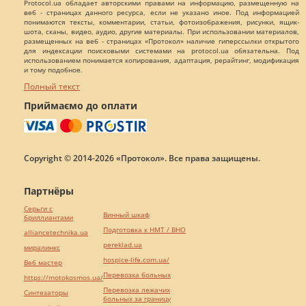
Protocol.ua обладает авторскими правами на информацию, размещенную на
веб - страницах данного ресурса, если не указано иное. Под информацией
понимаются тексты, комментарии, статьи, фотоизображения, рисунки, ящик-
шота, сканы, видео, аудио, другие материалы. При использовании материалов,
размещенных на веб - страницах «Протокол» наличие гиперссылки открытого
для индексации поисковыми системами на protocol.ua обязательна. Под
использованием понимается копирования, адаптация, рерайтинг, модификация
и тому подобное.
Полный текст
Приймаємо до оплати
Copyright © 2014-2026 «Протокол». Все права защищены.
Партнёры
Серьги с
Винный шкаф
бриллиантами
Подготовка к НМТ / ВНО
alliancetechnika.ua
pereklad.ua
миралинкс
hospice-life.com.ua/
Веб мастер
Перевозка больных
https://motokosmos.ua/
Перевозка лежачих
Синтезаторы
больных за границу