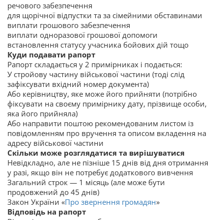
речового забезпечення
для щорічної відпустки та за сімейними обставинами
виплати грошового забезпечення
виплати одноразової грошової допомоги
встановлення статусу учасника бойових дій тощо
Куди подавати рапорт
Рапорт складається у 2 примірниках і подається:
У стройову частину військової частини (тоді слід
зафіксувати вхідний номер документа)
Або керівництву, яке може його прийняти (потрібно
фіксувати на своєму примірнику дату, прізвище особи,
яка його прийняла)
Або направити поштою рекомендованим листом із
повідомленням про вручення та описом вкладення на
адресу військової частини
Скільки може розглядатися та вирішуватися
Невідкладно, але не пізніше 15 днів від дня отримання
у разі, якщо він не потребує додаткового вивчення
Загальний строк — 1 місяць (але може бути
продовжений до 45 днів)
Закон України «
Про звернення громадян
»
Відповідь на рапорт