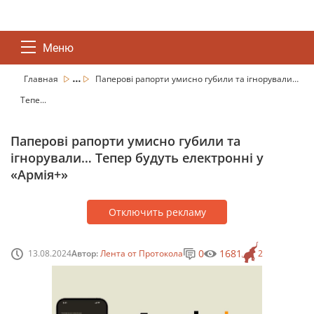
Меню
...
Главная
Паперові рапорти умисно губили та ігнорували…
Тепе...
Паперові рапорти умисно губили та
ігнорували… Тепер будуть електронні у
«Армія+»
Отключить рекламу
0
1681
13.08.2024
Автор:
Лента от Протокола
2