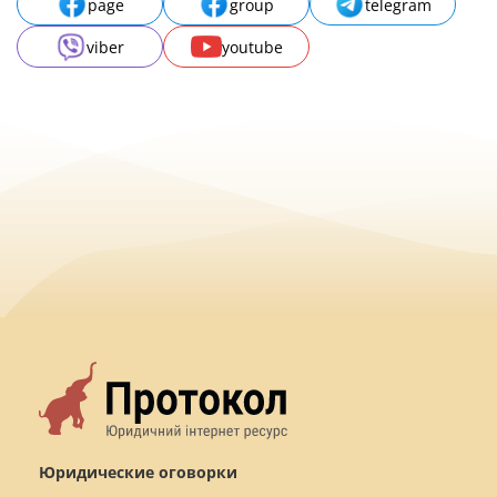
page
group
telegram
viber
youtube
Юридические оговорки