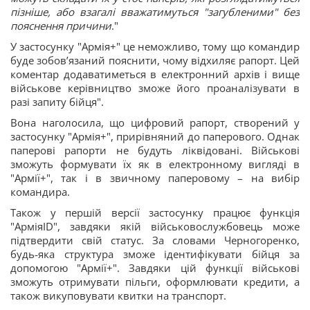
пізніше, або взагалі вважатимуться "загубленими" без
пояснення причини
."
У застосунку "Армія+" це неможливо, тому що командир
буде зобовʼязаний пояснити, чому відхиляє рапорт. Цей
коментар додаватиметься в електронний архів і вище
військове керівництво зможе його проаналізувати в
разі запиту бійця".
Вона наголосила, що цифровий рапорт, створений у
застосунку "Армія+", прирівняний до паперового. Однак
паперові рапорти не будуть ліквідовані. Військові
зможуть формувати їх як в електронному вигляді в
"Армії+", так і в звичному паперовому – на вибір
командира.
Також у першій версії застосунку працює функція
"АрміяID", завдяки якій військовослужбовець може
підтвердити свій статус. За словами Черногоренко,
будь-яка структура зможе ідентифікувати бійця за
допомогою "Армії+". Завдяки цій функції військові
зможуть отримувати пільги, оформлювати кредити, а
також викуповувати квитки на транспорт.