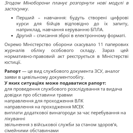
Згодом Міноборони планує розгорнути нові модулі в
застосунку.
Перший – навчання: будуть створені цифрові
курси для бійців відповідно до їх запиту,
наприклад, навчання керуванню БПЛА.
Другий – списання зброї в електронному форматі.
Окремо Міністерство оборони скасувало 11 паперових
журналів обліку особового складу. Зараз цей
нормативно-правовий акт реєструється в Міністерстві
юстиції.
Рапорт
— це вид службового документа ЗСУ, аналог
заяви в цивільному документообігу.
У яких ситуаціях може подаватися рапорт:
для проведення службового розслідування та видача
довідки про обставини травми
направлення для проходження ВЛК
направлення на проходження МСЕК
виплати додаткової винагороди за час перебування на
лікуванні
звільнення з військової служби за станом здоров’я,
сімейними обставинами