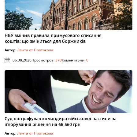
НБУ змінив правила примусового списання
коштів: що зміниться для боржників
Автор:
Лента от Протокола
06.08.2026
Просмотров:
373
Коментарии:
0
Суд оштрафував командира військової частини за
ігнорування рішення на 66 560 грн
Автор:
Лента от Протокола