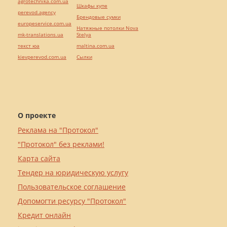
agrotechnika.com.ua
Шкафы купе
perevod.agency
Брендовые сумки
europeservice.com.ua
Натяжные потолки Nova
mk-translations.ua
Stelya
текст юа
maltina.com.ua
kievperevod.com.ua
Cылки
О проекте
Реклама на "Протокол"
"Протокол" без реклами!
Карта сайта
Тендер на юридическую услугу
Пользовательское соглашение
Допомогти ресурсу "Протокол"
Кредит онлайн