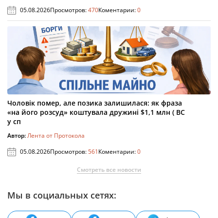
05.08.2026
Просмотров:
470
Коментарии:
0
Чоловік помер, але позика залишилася: як фраза
«на його розсуд» коштувала дружині $1,1 млн ( ВС
у сп
Автор:
Лента от Протокола
05.08.2026
Просмотров:
561
Коментарии:
0
Смотреть все новости
Мы в социальных сетях: