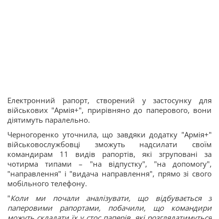
Електронний рапорт, створений у застосунку для
військових "Армія+", прирівняно до паперового, вони
діятимуть паралельно.
Черногоренко уточнила, що завдяки додатку "Армія+"
військовослужбовці зможуть надсилати своїм
командирам 11 видів рапортів, які згруповані за
чотирма типами – "на відпустку", "на допомогу",
"направлення" і "видача направлення", прямо зі свого
мобільного телефону.
"
Коли ми почали аналізувати, що відбувається з
паперовими рапортами, побачили, що командири
можуть складати їх у стос паперів, які розглядатимуться