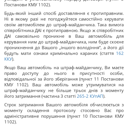
Постанови КМУ 1102).
Будь-який інший спосіб доставляння є протиправним.
Ні в якому разі не погоджуйтеся самостійно керувати
своїм автомобілем до штраф-майданчика. Така вимога
співробітника ДАІ є протиправною. Якщо ж співробітник
ДАІ самовільно проникне в Ваш автомобіль для
керування ним до штраф-майданчика, ним буде скоєне
проникнення до Вашого „іншого володіння“, а його дії
будуть мати ознаки кримінально караних (стаття
162
ККУ
).
Якщо Ваш автомобіль на штраф-майданчику, Ви маєте
право доступу до нього в присутності особи,
відповідальної за його зберігання (пункт 11 Постанови
КМУ 1102). Ваш автомобіль може утримуватися на
штраф-майданчику не більше трьох днів з моменту
його затримання (частина 3 статті
265-2
КУпАП
).
Строк затримання Вашого автомобіля обчислюється з
моменту складення протоколу стосовно Вас про
адміністративне порушення (пункт 10 Постанови КМУ
1102).