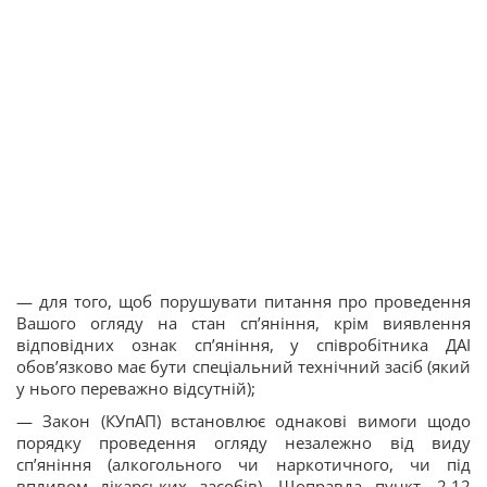
— для того, щоб порушувати питання про проведення
Вашого огляду на стан сп’яніння, крім виявлення
відповідних ознак сп’яніння, у співробітника ДАІ
обов’язково має бути спеціальний технічний засіб (який
у нього переважно відсутній);
— Закон (КУпАП) встановлює однакові вимоги щодо
порядку проведення огляду незалежно від виду
сп’яніння (алкогольного чи наркотичного, чи під
впливом лікарських засобів). Щоправда пункт. 2.12