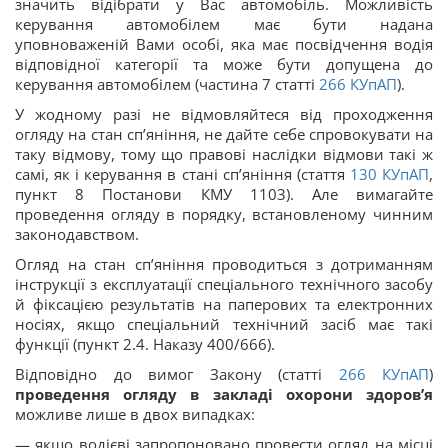
значить відібрати у Вас автомобіль. Можливість
керування автомобілем має бути надана
уповноваженій Вами особі, яка має посвідчення водія
відповідної категорії та може бути допущена до
керування автомобілем (частина 7 статті
266
КУпАП
).
У жодному разі не відмовляйтеся від проходження
огляду на стан сп’яніння, не дайте себе спровокувати на
таку відмову, тому що правові наслідки відмови такі ж
самі, як і керування в стані сп’яніння (стаття
130
КУпАП
,
пункт 8 Постанови КМУ 1103). Але вимагайте
проведення огляду в порядку, встановленому чинним
законодавством.
Огляд на стан сп’яніння проводиться з дотриманням
інструкції з експлуатації спеціального технічного засобу
й фіксацією результатів на паперових та електронних
носіях, якщо спеціальний технічний засіб має такі
функції (пункт 2.4. Наказу 400/666).
Відповідно до вимог Закону (статті
266
КУпАП
)
проведення огляду в закладі охорони здоров’я
можливе лише в двох випадках:
— якщо водієві запропоновано провести огляд на місці