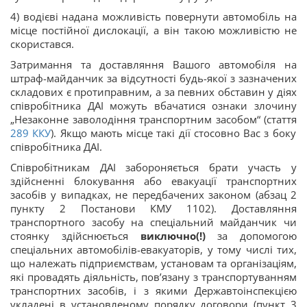
4) водієві надана можливість повернути автомобіль на
місце постійної дислокації, а він такою можливістю не
скористався.
Затримання та доставляння Вашого автомобіля на
штраф-майданчик за відсутності будь-якої з зазначених
складових є протиправним, а за певних обставин у діях
співробітника ДАІ можуть вбачатися ознаки злочину
„Незаконне заволодіння транспортним засобом“ (стаття
289
ККУ
). Якщо мають місце такі дії стосовно Вас з боку
співробітника ДАІ.
Співробітникам ДАІ забороняється брати участь у
здійсненні блокування або евакуації транспортних
засобів у випадках, не передбачених законом (абзац 2
пункту 2 Постанови КМУ 1102). Доставляння
транспортного засобу на спеціальний майданчик чи
стоянку здійснюється
виключно(!)
за допомогою
спеціальних автомобілів-евакуаторів, у тому числі тих,
що належать підприємствам, установам та організаціям,
які провадять діяльність, пов’язану з транспортуванням
транспортних засобів, і з якими Державтоінспекцією
укладені в установленому порядку договори (пункт 3