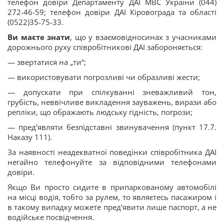
телефон довіри Департаменту ДАІ МВС України (044)
272-46-59; телефон довіри ДАІ Кіровограда та області
(0522)35-75-33.
Ви маєте знати
, що у взаємовідносинах з учасниками
дорожнього руху співробітникові ДАІ забороняється:
— звертатися на „ти“;
— використовувати погрозливі чи образливі жести;
— допускати при спілкуванні зневажливий тон,
грубість, неввічливе викладення зауважень, вирази або
репліки, що ображають людську гідність, погрози;
— пред’являти безпідставні звинувачення (пункт 17.7.
Наказу 111).
За наявності неадекватної поведінки співробітника ДАІ
негайно телефонуйте за відповідними телефонами
довіри.
Якщо Ви просто сидите в припаркованому автомобілі
на місці водія, тобто за рулем, то являєтесь пасажиром і
в такому випадку можете пред’явити лише паспорт, а не
водійське посвідчення.