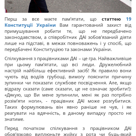
Перш за все маєте пам’ятати, що
статтею
19
Конституції України
Вам гарантований захист від
примушування робити те, що не передбачено
законодавством, а співробітник ДАІ зобов’язаний діяти
лише на підставі, в межах повноважень і у спосіб, що
передбачені Конституцією та законами України.
Спілкування з працівниками ДАІ – це гра. Найважливіше
при цьому пам’ятати, що всі люди. Дружелюбний
настрій найбільш ефективний засіб! Як правило вони
чують від водіїв грубощі, вимогу пояснити причину
зупинки чи показати службове посвідчення. Але, якщо
відразу сказати (саме сказати, це не означає зробити!):
«Дякую, що Ви мене зупинили, мені як раз потрібно
розім’яти ноги», - працівник ДАІ може розгубитися.
Таких формулювань він явно раніше не чув, і як
реагувати на вдячність, в даному випадку просто не
знатиме.
Перед початком спілкування з працівником ДАІ
обов’язково виплюньте жуйку з рота чи будь-який