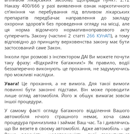
Наказу 400/666 у разі виявлення ознак наркотичного
сп’яніння чи перебування під впливом лікарських
препаратів передбачає направлення до закладу
охорони здоров’я без проведення огляду на місці, але
ця норма відомчого нормативноправового акту
суперечить Закону (частині 2 статті
266
КУпАП
), а тому
відповідно до принципу верховенства закону має бути
застосований саме Закон.
Інколи при розмові з інспектором ДАІ Ви можете почути
таку фразу: «Відкрийте багажник!» Як правило, водії
беззаперечно виконують це прохання, не задумуючись
про можливі наслідки.
Увага!
Це прохання, а не вимога. Для такої вимоги
повинні бути законні підстави. Він може проводити
лише огляд автомобіля. Його ж обшук вимагає зовсім
іншої процедури.
У самому факті огляду багажного відділення Вашого
автомобіля нічого страшного немає, хоча сама
процедура принизлива і займає Ваш час. Та і дивлячись
що Ви везете в своєму автомобілі. Адже автомобіль – це