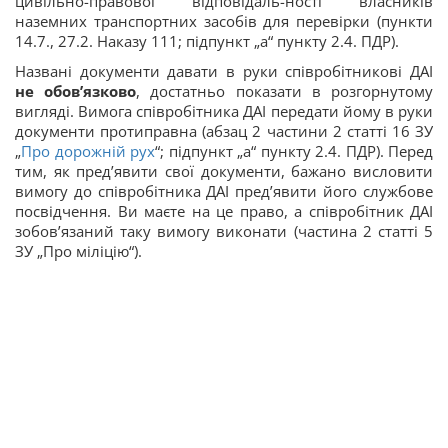
цивільно-правової відповідаль-ності власників
наземних транспортних засобів для перевірки (пункти
14.7., 27.2. Наказу 111; підпункт „а“ пункту 2.4. ПДР).
Названі документи давати в руки співробітникові ДАІ
не обов’язково
, достатньо показати в розгорнутому
вигляді. Вимога співробітника ДАІ передати йому в руки
документи протиправна (абзац 2 частини 2 статті 16 ЗУ
„
Про дорожній рух
“; підпункт „а“ пункту 2.4. ПДР). Перед
тим, як пред’явити свої документи, бажано висловити
вимогу до співробітника ДАІ пред’явити його службове
посвідчення. Ви маєте на це право, а співробітник ДАІ
зобов’язаний таку вимогу виконати (частина 2 статті 5
ЗУ „Про міліцію“).