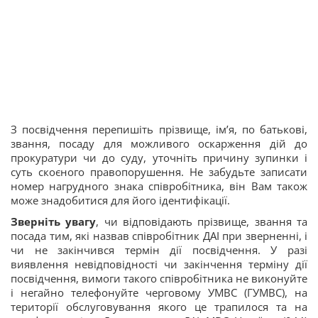
З посвідчення перепишіть прізвище, ім’я, по батькові,
звання, посаду для можливого оскарження дій до
прокуратури чи до суду, уточніть причину зупинки і
суть скоєного правопорушення. Не забудьте записати
номер нагрудного знака співробітника, він Вам також
може знадобитися для його ідентифікації.
Зверніть увагу
, чи відповідають прізвище, звання та
посада тим, які назвав співробітник ДАІ при зверненні, і
чи не закінчився термін дії посвідчення. У разі
виявлення невідповідності чи закінчення терміну дії
посвідчення, вимоги такого співробітника не виконуйте
і негайно телефонуйте черговому УМВС (ГУМВС), на
території обслуговування якого це трапилося та на