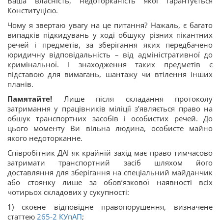
Ваша власність, недоторканість якої гарантується
Конституцією.
Чому я звертаю увагу на це питання? Нажаль, є багато
випадків підкидувань у ході обшуку різних пікантних
речей і предметів, за зберігання яких передбачено
юридичну відповідальність – від адміністративної до
кримінальної. І знаходження таких предметів є
підставою для вимагань, шантажу чи втілення інших
планів.
Памятайте!
Лише після складання протоколу
затримання у працівників міліції з’являється право на
обшук транспортних засобів і особистих речей. До
цього моменту Ви вільна людина, особисте майно
якого недоторканне.
Співробітник ДАІ як крайній захід має право тимчасово
затримати транспортний засіб шляхом його
доставляння для зберігання на спеціальний майданчик
або стоянку лише за обов’язкової наявності всіх
чотирьох складових у сукупності:
1) скоєне відповідне правопорушення, визначене
статтею
265-2
КУпАП
;