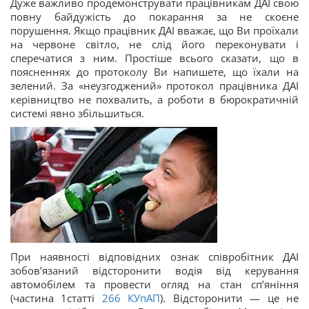
Дуже важливо продемонструвати працівникам ДАІ свою
повну байдужість до покарання за не скоєне
порушення. Якщо працівник ДАІ вважає, що Ви проїхали
на червоне світло, не слід його переконувати і
сперечатися з ним. Простіше всього сказати, що в
поясненнях до протоколу Ви напишете, що їхали на
зелений. За «неузгоджений» протокол працівника ДАІ
керівництво не похвалить, а роботи в бюрократичній
системі явно збільшиться.
При наявності відповідних ознак співробітник ДАІ
зобов’язаний відсторонити водія від керування
автомобілем та провести огляд на стан сп’яніння
(частина 1статті
266
КУпАП
). Відсторонити — це не