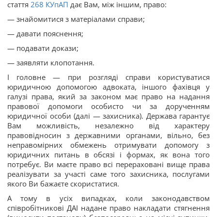
стаття
268
КУпАП
дає Вам, між іншим, право:
— знайомитися з матеріалами справи;
— давати пояснення;
— подавати докази;
— заявляти клопотання.
І головне — при розгляді справи користуватися
юридичною допомогою адвоката, іншого фахівця у
галузі права, який за законом має право на надання
правової допомоги особисто чи за дорученням
юридичної особи (далі — захисника). Держава гарантує
Вам можливість, незалежно від характеру
правовідносин з державними органами, вільно, без
неправомірних обмежень отримувати допомогу з
юридичних питань в обсязі і формах, як вона того
потребує. Ви маєте право всі перераховані вище права
реалізувати за участі саме того захисника, послугами
якого Ви бажаєте скористатися.
А тому в усіх випадках, коли законодавством
співробітникові ДАІ надане право накладати стягнення