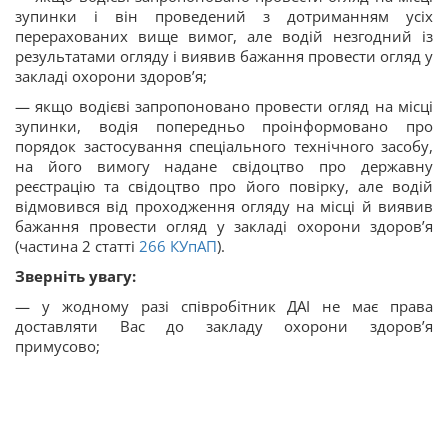
зупинки і він проведений з дотриманням усіх
перерахованих вище вимог, але водій незгодний із
результатами огляду і виявив бажання провести огляд у
закладі охорони здоров’я;
— якщо водієві запропоновано провести огляд на місці
зупинки, водія попередньо проінформовано про
порядок застосування спеціального технічного засобу,
на його вимогу надане свідоцтво про державну
реєстрацію та свідоцтво про його повірку, але водій
відмовився від проходження огляду на місці й виявив
бажання провести огляд у закладі охорони здоров’я
(частина 2 статті
266
КУпАП
).
Зверніть увагу:
— у жодному разі співробітник ДАІ не має права
доставляти Вас до закладу охорони здоров’я
примусово;