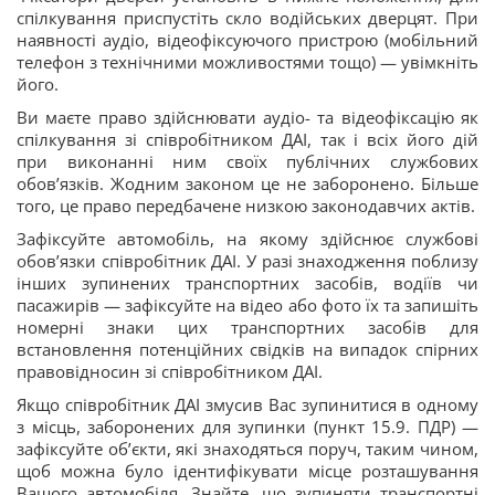
спілкування приспустіть скло водійських дверцят. При
наявності аудіо, відеофіксуючого пристрою (мобільний
телефон з технічними можливостями тощо) — увімкніть
його.
Ви маєте право здійснювати аудіо- та відеофіксацію як
спілкування зі співробітником ДАІ, так і всіх його дій
при виконанні ним своїх публічних службових
обов’язків. Жодним законом це не заборонено. Більше
того, це право передбачене низкою законодавчих актів.
Зафіксуйте автомобіль, на якому здійснює службові
обов’язки співробітник ДАІ. У разі знаходження поблизу
інших зупинених транспортних засобів, водіїв чи
пасажирів — зафіксуйте на відео або фото їх та запишіть
номерні знаки цих транспортних засобів для
встановлення потенційних свідків на випадок спірних
правовідносин зі співробітником ДАІ.
Якщо співробітник ДАІ змусив Вас зупинитися в одному
з місць, заборонених для зупинки (пункт 15.9. ПДР) —
зафіксуйте об’єкти, які знаходяться поруч, таким чином,
щоб можна було ідентифікувати місце розташування
Вашого автомобіля. Знайте, що зупиняти транспортні