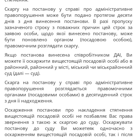
Скаргу на постанову у справі про адміністративне
правопорушення може бути подано протягом десяти
днів з дня винесення постанови. В разі пропуску
зазначеного строку з поважних причин цей строк за
заявою особи, щодо якої винесено постанову, може
бути поновлено органом (посадовою особою),
правомочним розглядати скаргу.
Якщо постанова винесена співробітником ДАІ, Ви
можете її оскаржити вищестоящій посадовій особі або в
районний, районний у місті, міський чи міськрайонний
суд (далі — суд).
Скарга на постанову у справі про адміністративне
правопорушення розглядається правомочними
органами (посадовими особами) в десятиденний строк
з дня її надходження.
Оскарження постанови про накладення стягнення
вищестоящій посадовій особі не позбавляє Вас права
звернення з такою ж скаргою до суду. Оскаржувати
постанову до суду Ви можетеяк одночасно з
оскарженням вищестоящій посадовій особі, так і після