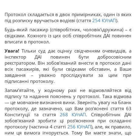
Протокол складається в двох примірниках, один із яких
під розписку вручається водієві (стаття
254
КУпАП
).
Будь-який пасажир (співробітник, чоловік\дружина) – є
свідками. Кожного із цих осіб співробітник ДАІ повинен
вписати в протокол.
Увага!
Тільки суд дає оцінку свідченням очевидців, а
інспектор ДАІ повинен бути добросовісним
реєстратором. Він зобов’язаний внести в протокол дані
всіх пасажирів, які були свідками обставин, а Ваше
завдання – уважно прослідкувати за цим при
підписанні протоколу.
Запам’ятайте, у жодному разі не відмовляйтеся від
підпису та надання пояснень у протоколі. Така відмова
— це мовчазне визнання вини. Зверніть увагу на бланк
протоколу, де зазначено, що Вам роз’яснені стаття 63
Конституції та стаття
268
КУпАП
. Співробітник ДАІ
зобов’язаний зробити ці роз’яснення при складанні
протоколу (частина 4 статті
256
КУпАП
), але, як правило,
ним ця вимога ігнорується. Тому Ви маєте знати, що