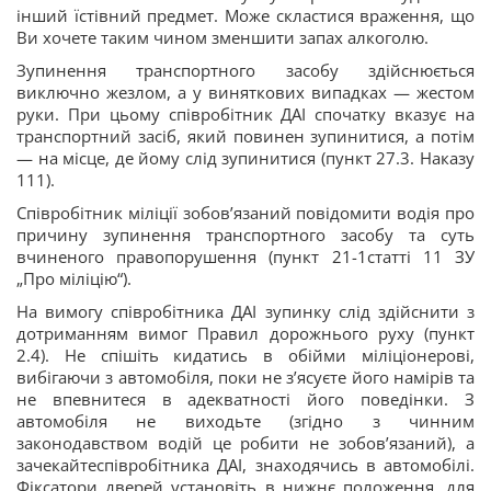
інший їстівний предмет. Може скластися враження, що
Ви хочете таким чином зменшити запах алкоголю.
Зупинення транспортного засобу здійснюється
виключно жезлом, а у виняткових випадках — жестом
руки. При цьому співробітник ДАІ спочатку вказує на
транспортний засіб, який повинен зупинитися, а потім
— на місце, де йому слід зупинитися (пункт 27.3. Наказу
111).
Співробітник міліції зобов’язаний повідомити водія про
причину зупинення транспортного засобу та суть
вчиненого правопорушення (пункт 21-1статті 11 ЗУ
„Про міліцію“).
На вимогу співробітника ДАІ зупинку слід здійснити з
дотриманням вимог Правил дорожнього руху (пункт
2.4). Не спішіть кидатись в обійми міліціонерові,
вибігаючи з автомобіля, поки не з’ясуєте його намірів та
не впевнитеся в адекватності його поведінки. З
автомобіля не виходьте (згідно з чинним
законодавством водій це робити не зобов’язаний), а
зачекайтеспівробітника ДАІ, знаходячись в автомобілі.
Фіксатори дверей установіть в нижнє положення, для