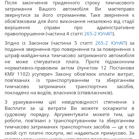
Після закінчення триденного строку тимчасового
затримання Вашого автомобіля Ви маєтеправо
звернутися за його отриманням. Таке звернення є
обов’язковим для його виконання незалежно від стадії
вирішення справи про адміністративне
правопорушення (частина 4 статті
265-2
КУпАП
).
Згідно із Законом (частини 5 статті
265-2
КУпАП
) за
подання звернення про повернення та за повернення з
штраф-майданчика тимчасово затриманого автомобіля
не може стягуватися плата. Проте підзаконним
нормативно-правовим актом (пунктом 12 Постанови
КМУ 1102) усупереч Закону обов’язок оплати витрат,
пов’язаних із транспортуванням та зберіганням
тимчасово затриманих транспортних засобів,
покладено на водіїв, власників (співвласників).
З урахуванням цієї невідповідності стягнення з
Васплати за ці витрати Ви можете оскаржити в
судовому порядку. Аргументувати можете тим, що
роботи, пов’язані з транспортуванням та зберіганням
тимчасово затриманих транспортних засобів — це є по
своїй суті платні послуги, які надаються примусово. За
змістом ряду норм цивільного права послуги не можуть