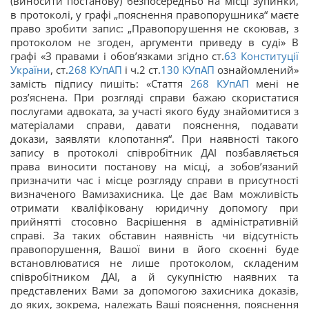
(виносити постанову) безпосередньо на місці зупинки,
в протоколі, у графі „пояснення правопорушника“ маєте
право зробити запис: „Правопорушення не скоював, з
протоколом не згоден, аргументи приведу в суді» В
графі «З правами і обов’язками згідно ст.
63
Конституції
України
, ст.
268
КУпАП
і ч.2 ст.
130
КУпАП
ознайомлений»
замість підпису пишіть: «Стаття
268
КУпАП
мені не
роз’яснена. При розгляді справи бажаю скористатися
послугами адвоката, за участі якого буду знайомитися з
матеріалами справи, давати пояснення, подавати
докази, заявляти клопотання“. При наявності такого
запису в протоколі співробітник ДАІ позбавляється
права виносити постанову на місці, а зобов’язаний
призначити час і місце розгляду справи в присутності
визначеного Вамизахисника. Це дає Вам можливість
отримати кваліфіковану юридичну допомогу при
прийнятті стосовно Васрішення в адміністративній
справі. За таких обставин наявність чи відсутність
правопорушення, Вашої вини в його скоєнні буде
встановлюватися не лише протоколом, складеним
співробітником ДАІ, а й сукупністю наявних та
представлених Вами за допомогою захисника доказів,
до яких, зокрема, належать Ваші пояснення, пояснення