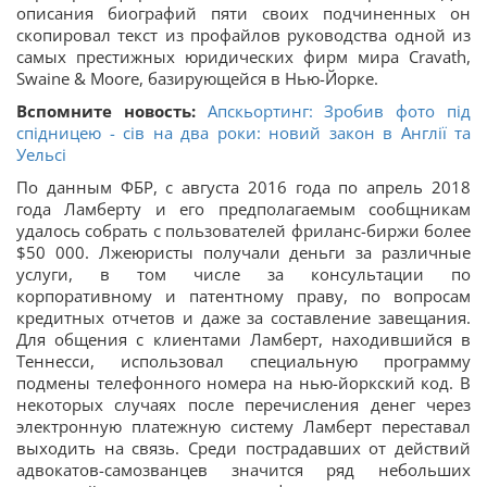
описания биографий пяти своих подчиненных он
скопировал текст из профайлов руководства одной из
самых престижных юридических фирм мира Cravath,
Swaine & Moore, базирующейся в Нью-Йорке.
Вспомните новость:
Апскьортинг: Зробив фото під
спідницею - сів на два роки: новий закон в Англії та
Уельсі
По данным ФБР, с августа 2016 года по апрель 2018
года Ламберту и его предполагаемым сообщникам
удалось собрать с пользователей фриланс-биржи более
$50 000. Лжеюристы получали деньги за различные
услуги, в том числе за консультации по
корпоративному и патентному праву, по вопросам
кредитных отчетов и даже за составление завещания.
Для общения с клиентами Ламберт, находившийся в
Теннесси, использовал специальную программу
подмены телефонного номера на нью-йоркский код. В
некоторых случаях после перечисления денег через
электронную платежную систему Ламберт переставал
выходить на связь. Среди пострадавших от действий
адвокатов-самозванцев значится ряд небольших