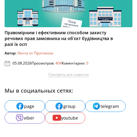
Правомірним і ефективним способом захисту
речових прав замовника на об’єкт будівництва в
разі їх осп
Автор:
Лента от Протокола
05.08.2026
Просмотров:
404
Коментарии:
0
Смотреть все новости
Мы в социальных сетях:
page
group
telegram
viber
youtube