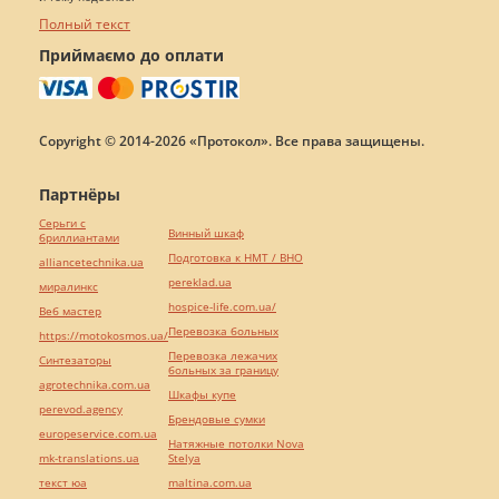
Полный текст
Приймаємо до оплати
Copyright © 2014-2026 «Протокол». Все права защищены.
Партнёры
Серьги с
Винный шкаф
бриллиантами
Подготовка к НМТ / ВНО
alliancetechnika.ua
pereklad.ua
миралинкс
hospice-life.com.ua/
Веб мастер
Перевозка больных
https://motokosmos.ua/
Перевозка лежачих
Синтезаторы
больных за границу
agrotechnika.com.ua
Шкафы купе
perevod.agency
Брендовые сумки
europeservice.com.ua
Натяжные потолки Nova
mk-translations.ua
Stelya
текст юа
maltina.com.ua