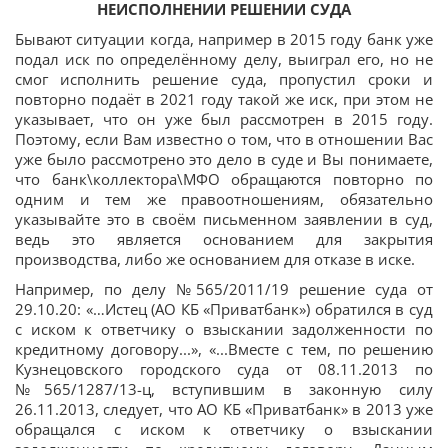
НЕИСПОЛНЕНИИ РЕШЕНИИ СУДА
Бывают ситуации когда, например в 2015 году банк уже
подал иск по определённому делу, выиграл его, но не
смог исполнить решение суда, пропустил сроки и
повторно подаёт в 2021 году такой же иск, при этом не
указывает, что он уже был рассмотрен в 2015 году.
Поэтому, если Вам известно о том, что в отношении Вас
уже было рассмотрено это дело в суде и Вы понимаете,
что банк\коллектора\МФО обращаются повторно по
одним и тем же правоотношениям, обязательно
указывайте это в своём письменном заявлении в суд,
ведь это является основанием для закрытия
производства, либо же основанием для отказе в иске.
Например, по делу №565/2011/19 решение суда от
29.10.20: «…Истец (АО КБ «Приватбанк») обратился в суд
с иском к ответчику о взыскании задолженности по
кредитному договору...», «...Вместе с тем, по решению
Кузнецовского городского суда от 08.11.2013 по
№565/1287/13-ц, вступившим в законную силу
26.11.2013, следует, что АО КБ «Приватбанк» в 2013 уже
обращался с иском к ответчику о взыскании