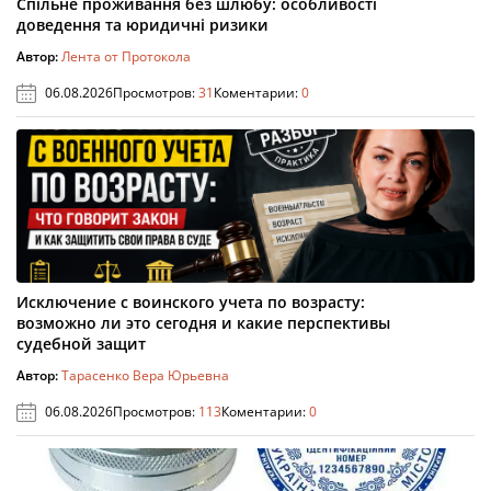
Спільне проживання без шлюбу: особливості
доведення та юридичні ризики
Автор:
Лента от Протокола
06.08.2026
Просмотров:
31
Коментарии:
0
Исключение с воинского учета по возрасту:
возможно ли это сегодня и какие перспективы
судебной защит
Автор:
Тарасенко Вера Юрьевна
06.08.2026
Просмотров:
113
Коментарии:
0