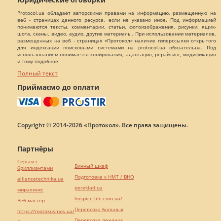
Protocol.ua обладает авторскими правами на информацию, размещенную на
веб - страницах данного ресурса, если не указано иное. Под информацией
понимаются тексты, комментарии, статьи, фотоизображения, рисунки, ящик-
шота, сканы, видео, аудио, другие материалы. При использовании материалов,
размещенных на веб - страницах «Протокол» наличие гиперссылки открытого
для индексации поисковыми системами на protocol.ua обязательна. Под
использованием понимается копирования, адаптация, рерайтинг, модификация
и тому подобное.
Полный текст
Приймаємо до оплати
Copyright © 2014-2026 «Протокол». Все права защищены.
Партнёры
Серьги с
Винный шкаф
бриллиантами
Подготовка к НМТ / ВНО
alliancetechnika.ua
pereklad.ua
миралинкс
hospice-life.com.ua/
Веб мастер
Перевозка больных
https://motokosmos.ua/
Перевозка лежачих