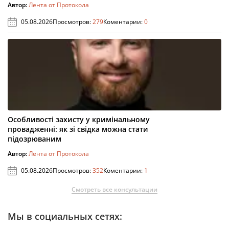
Автор:
Лента от Протокола
05.08.2026
Просмотров:
279
Коментарии:
0
Особливості захисту у кримінальному
провадженні: як зі свідка можна стати
підозрюваним
Автор:
Лента от Протокола
05.08.2026
Просмотров:
352
Коментарии:
1
Смотреть все консультации
Мы в социальных сетях: