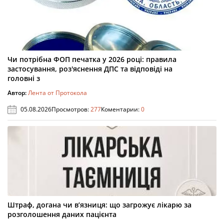
Чи потрібна ФОП печатка у 2026 році: правила
застосування, роз'яснення ДПС та відповіді на
головні з
Автор:
Лента от Протокола
05.08.2026
Просмотров:
277
Коментарии:
0
Штраф, догана чи в’язниця: що загрожує лікарю за
розголошення даних пацієнта