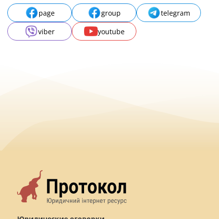
page
group
telegram
viber
youtube
Юридические оговорки