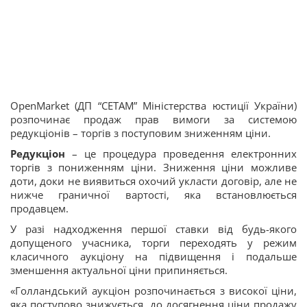
OpenMarket (ДП “СЕТАМ” Міністерства юстиції України)
розпочинає продаж прав вимоги за системою
редукціонів – торгів з поступовим зниженням ціни.
Редукціон
– це процедура проведення електронних
торгів з пониженням ціни. Зниження ціни можливе
доти, доки не виявиться охочий укласти договір, але не
нижче граничної вартості, яка встановлюється
продавцем.
У разі надходження першої ставки від будь-якого
допущеного учасника, торги переходять у режим
класичного аукціону на підвищення і подальше
зменшення актуальної ціни припиняється.
«Голландський аукціон розпочинається з високої ціни,
яка поступово знижується, до досягнення ціни продажу