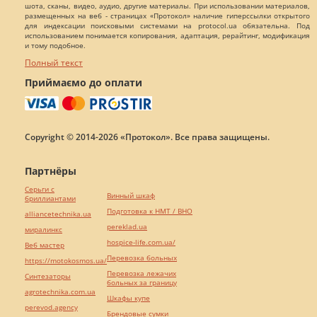
шота, сканы, видео, аудио, другие материалы. При использовании материалов,
размещенных на веб - страницах «Протокол» наличие гиперссылки открытого
для индексации поисковыми системами на protocol.ua обязательна. Под
использованием понимается копирования, адаптация, рерайтинг, модификация
и тому подобное.
Полный текст
Приймаємо до оплати
Copyright © 2014-2026 «Протокол». Все права защищены.
Партнёры
Серьги с
Винный шкаф
бриллиантами
Подготовка к НМТ / ВНО
alliancetechnika.ua
pereklad.ua
миралинкс
hospice-life.com.ua/
Веб мастер
Перевозка больных
https://motokosmos.ua/
Перевозка лежачих
Синтезаторы
больных за границу
agrotechnika.com.ua
Шкафы купе
perevod.agency
Брендовые сумки