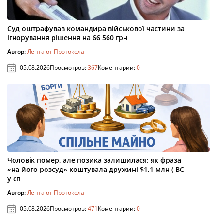
Суд оштрафував командира військової частини за
ігнорування рішення на 66 560 грн
Автор:
Лента от Протокола
05.08.2026
Просмотров:
367
Коментарии:
0
Чоловік помер, але позика залишилася: як фраза
«на його розсуд» коштувала дружині $1,1 млн ( ВС
у сп
Автор:
Лента от Протокола
05.08.2026
Просмотров:
471
Коментарии:
0