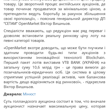
товару. Це зворотний процес англійських аукціонів, де
товар починає продаватися за мінімальною ціною, а
претенденти ведуть боротьбу за рахунок збільшення
своєї пропозиції», - пояснив генеральний директор ДП
“СЕТАМ” OpenMarket Віктор Вишньов.
Спеціалісти вважають, що редукціон має ряд переваг і
дозволяє встановити реальну ринкову ціну лоту на
певні категорії товарів.
«OpenMarket вкотре доводить, що може бути гнучким і
здатним проводити будь-які типи аукціонів з
використанням інноваційної технології Blockchain.
Перший пакет лотів виставив VTB BANK (УКРАЇНА) на
загальну суму 10,6 млрд грн - це права вимоги до
позичальників-юридичних осіб. Ця система в цілому
сприятиме успішній реалізації активів, чия балансова
вартість дещо відрізняється від ринкової», - підкреслив
Віктор Вишньов.
Джерело:
Мінюст
Суть голландского аукциона состоит в том, что вначале
аукционист назначает максимальную цену, которая