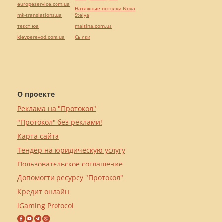
europeservice.com.ua
Натяжные потолки Nova
mk-translations.ua
Stelya
текст юа
maltina.com.ua
kievperevod.com.ua
Cылки
О проекте
Реклама на "Протокол"
"Протокол" без реклами!
Карта сайта
Тендер на юридическую услугу
Пользовательское соглашение
Допомогти ресурсу "Протокол"
Кредит онлайн
iGaming Protocol