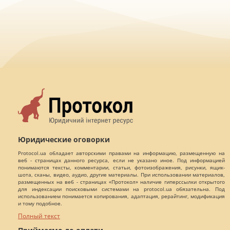
Юридические оговорки
Protocol.ua обладает авторскими правами на информацию, размещенную на
веб - страницах данного ресурса, если не указано иное. Под информацией
понимаются тексты, комментарии, статьи, фотоизображения, рисунки, ящик-
шота, сканы, видео, аудио, другие материалы. При использовании материалов,
размещенных на веб - страницах «Протокол» наличие гиперссылки открытого
для индексации поисковыми системами на protocol.ua обязательна. Под
использованием понимается копирования, адаптация, рерайтинг, модификация
и тому подобное.
Полный текст