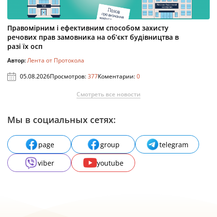
Правомірним і ефективним способом захисту
речових прав замовника на об’єкт будівництва в
разі їх осп
Автор:
Лента от Протокола
05.08.2026
Просмотров:
377
Коментарии:
0
Смотреть все новости
Мы в социальных сетях:
page
group
telegram
viber
youtube