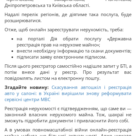
Дніпропетровська та Київська області.
Надалі перелік регіонів, де діятиме така послуга, буде
розширюватися.
Отже, щоб онлайн зареєструвати нерухомість, треба:
на порталі Дія обрати послугу «Державна
реєстрація прав на нерухоме майно»;
внести необхідну інформацію та скани документів;
підписати заяву електронним підписом.
Після цього реєстратор самостійно надішле запит у БТІ, а
потім внесе дані у реєстр. Про результат вас
повідомлять листом на електронну пошту.
Згадайте новину:
Скасування автошкіл і реєстрація
авто у салоні: в Україні вирішили знову реформувати
сервісні центри МВС
Реєстрація нерухомості є підтвердженням, що саме ви —
законний власник нерухомого майна. Тож, шахраї не
зможуть підробити документи і привласнити його собі.
А в умовах повномасштабної війни онлайн-реєстрація
майна набула ще більшої актуальності. Адже чимало