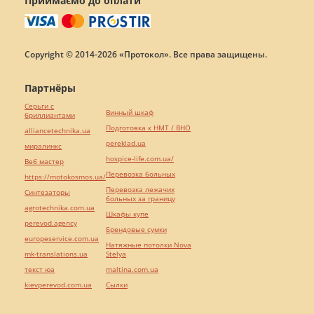
Приймаємо до оплати
Copyright © 2014-2026 «Протокол». Все права защищены.
Партнёры
Серьги с
Винный шкаф
бриллиантами
Подготовка к НМТ / ВНО
alliancetechnika.ua
pereklad.ua
миралинкс
hospice-life.com.ua/
Веб мастер
Перевозка больных
https://motokosmos.ua/
Перевозка лежачих
Синтезаторы
больных за границу
agrotechnika.com.ua
Шкафы купе
perevod.agency
Брендовые сумки
europeservice.com.ua
Натяжные потолки Nova
mk-translations.ua
Stelya
текст юа
maltina.com.ua
kievperevod.com.ua
Cылки