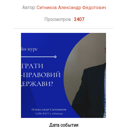
Автор:
Ситников Александр Федотович
Просмотров :
2407
Дата события