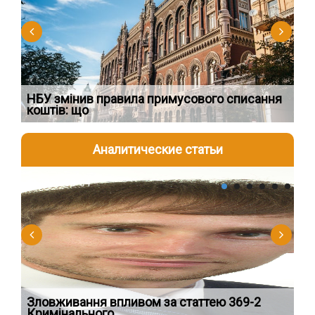
НБУ змінив правила примусового списання
Як
коштів: що
шк
Аналитические статьи
2026-08-04
2
Зловживання впливом за статтею 369-2
Пе
Кримінального
пі