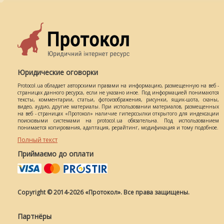
Юридические оговорки
Protocol.ua обладает авторскими правами на информацию, размещенную на веб -
страницах данного ресурса, если не указано иное. Под информацией понимаются
тексты, комментарии, статьи, фотоизображения, рисунки, ящик-шота, сканы,
видео, аудио, другие материалы. При использовании материалов, размещенных
на веб - страницах «Протокол» наличие гиперссылки открытого для индексации
поисковыми системами на protocol.ua обязательна. Под использованием
понимается копирования, адаптация, рерайтинг, модификация и тому подобное.
Полный текст
Приймаємо до оплати
Copyright © 2014-2026 «Протокол». Все права защищены.
Партнёры