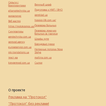
Серьги с
Винный шкаф
бриллиантами
Подготовка к НМТ / ВНО
alliancetechnika.ua
pereklad.ua
миралинкс
hospice-life.com.ua/
Веб мастер
Перевозка больных
https://motokosmos.ua/
Перевозка лежачих
Синтезаторы
больных за границу
agrotechnika.com.ua
Шкафы купе
perevod.agency
Брендовые сумки
europeservice.com.ua
Натяжные потолки Nova
mk-translations.ua
Stelya
текст юа
maltina.com.ua
kievperevod.com.ua
Cылки
О проекте
Реклама на "Протокол"
"Протокол" без реклами!