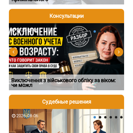
Консультации
2026-08-06
2
Виключення з військового обліку за віком:
Сп
чи можл
ос
Судебные решения
2026-08-06
2