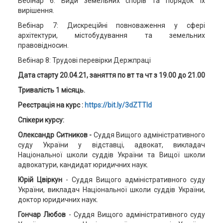
Вебінар 6: Види земельних спорів та порядок їх
вирішення.
Вебінар 7: Дискреційні повноваження у сфері
архітектури, містобудування та земельних
правовідносин.
Вебінар 8: Трудові перевірки Держпраці
Дата старту 20.04.21, заняття по вт та чт з 19.00 до 21.00
Тривалість 1 місяць.
Реєстрація на курс :
https://bit.ly/3dZTTId
Спікери курсу:
Олександр Ситников -
Суддя Вищого адміністративного
суду України у відставці, адвокат, викладач
Національної школи суддів України та Вищої школи
адвокатури, кандидат юридичних наук.
Юрій Цвіркун
- Суддя Вищого адміністративного суду
України, викладач Національної школи суддів України,
доктор юридичних наук.
Гончар Любов
- Суддя Вищого адміністративного суду