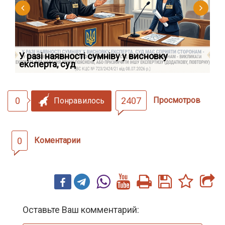
У разі наявності сумніву у висновку
Як
експерта, суд
вк
0
2407
Просмотров
Понравилось
0
Коментарии
Оставьте Ваш комментарий: