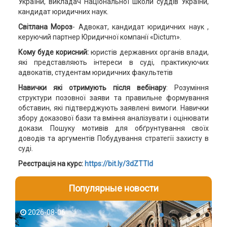
України, викладач Національної школи суддів України,
кандидат юридичних наук.
Світлана Мороз
- Адвокат, кандидат юридичних наук ,
керуючий партнер Юридичної компанії «Dictum».
Кому буде корисний:
юристів державних органів влади,
які представляють інтереси в суді, практикуючих
адвокатів, студентам юридичних факультетів
Навички які отримують після
веб
і
нару
: Розуміння
структури позовної заяви та правильне формування
обставин, які підтверджують заявлені вимоги. Навички
збору доказової бази та вміння аналізувати і оцінювати
докази. Пошуку мотивів для обґрунтування своїх
доводів та аргументів Побудування стратегії захисту в
суді.
Реєстрація на курс:
https://bit.ly/3dZTTId
Популярные новости
2026-08-06
2