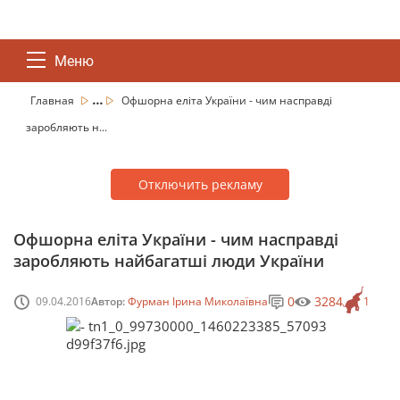
Меню
...
Главная
Офшорна еліта України - чим насправді
заробляють н...
Отключить рекламу
Офшорна еліта України - чим насправді
заробляють найбагатші люди України
0
3284
09.04.2016
Автор:
Фурман Ірина Миколаївна
1