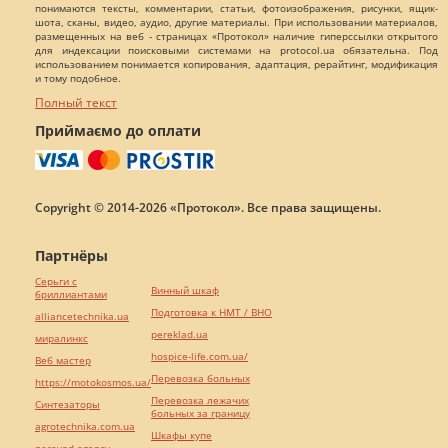
понимаются тексты, комментарии, статьи, фотоизображения, рисунки, ящик-
шота, сканы, видео, аудио, другие материалы. При использовании материалов,
размещенных на веб - страницах «Протокол» наличие гиперссылки открытого
для индексации поисковыми системами на protocol.ua обязательна. Под
использованием понимается копирования, адаптация, рерайтинг, модификация
и тому подобное.
Полный текст
Приймаємо до оплати
Copyright © 2014-2026 «Протокол». Все права защищены.
Партнёры
Серьги с
Винный шкаф
бриллиантами
Подготовка к НМТ / ВНО
alliancetechnika.ua
pereklad.ua
миралинкс
hospice-life.com.ua/
Веб мастер
Перевозка больных
https://motokosmos.ua/
Перевозка лежачих
Синтезаторы
больных за границу
agrotechnika.com.ua
Шкафы купе