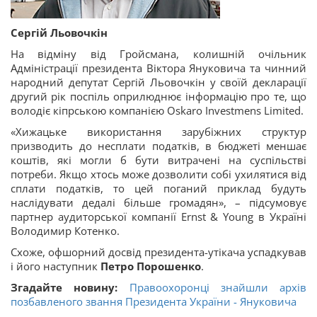
Сергій Льовочкін
На відміну від Гройсмана, колишній очільник
Адміністрації президента Віктора Януковича та чинний
народний депутат Сергій Льовочкін у своїй декларації
другий рік поспіль оприлюднює інформацію про те, що
володіє кіпрською компанією Oskaro Investmens Limited.
«Хижацьке використання зарубіжних структур
призводить до несплати податків, в бюджеті меншає
коштів, які могли б бути витрачені на суспільстві
потреби. Якщо хтось може дозволити собі ухилятися від
сплати податків, то цей поганий приклад будуть
наслідувати дедалі більше громадян», – підсумовує
партнер аудиторської компанії Ernst & Young в Україні
Володимир Котенко.
Схоже, офшорний досвід президента-утікача успадкував
і його наступник
Петро Порошенко
.
Згадайте новину:
Правоохоронці знайшли архів
позбавленого звання Президента України - Януковича