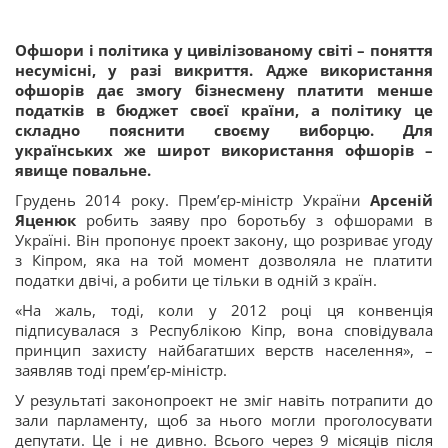
Офшори і політика у цивілізованому світі – поняття
несумісні, у разі викриття. Адже використання
офшорів дає змогу бізнесмену платити менше
податків в бюджет своєї країни, а політику це
складно пояснити своєму виборцю. Для
українських же широт використання офшорів –
явище повальне.
Грудень 2014 року. Прем’єр-міністр України
Арсеній
Яценюк
робить заяву про боротьбу з офшорами в
Україні. Він пропонує проект закону, що розриває угоду
з Кіпром, яка на той момент дозволяла не платити
податки двічі, а робити це тільки в одній з країн.
«На жаль, тоді, коли у 2012 році ця конвенція
підписувалася з Республікою Кіпр, вона сповідувала
принцип захисту найбагатших верств населення», –
заявляв тоді прем’єр-міністр.
У результаті законопроект не зміг навіть потрапити до
зали парламенту, щоб за нього могли проголосувати
депутати. Це і не дивно. Всього через 9 місяців після