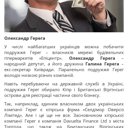
Олександр Герега
У числі найбагатших українців можна побачити
подружжя Герег – власників мережі будівельних
гіпермаркетів «Епіцентр».
Олександр Герега
–
народний депутат, а його дружина
Галина Герега
–
екс-секретар Київради. Паралельно подружжя Герег
володіє низкою різних компаній.
Навіть перебуваючи на державній службі в Україні,
подружжя Герег обирало Кіпр і Британські Віргінські
острови для реєстрації частини свого бізнесу.
Так, наприклад, єдиним власником двох українських
компанії Герег є кіпрська фірма «Селдімор Оверсіз
Лімітед». Але і це ще не все. Засновником кіпрської
компанії Герег є компанія Davuelta Finance Ltd з міста
Тортола, що також на Британських Віргінських