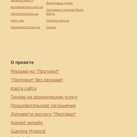
perevod.agency
Брендовые сумки
europeservice.com.ua
Натяжные потолки Nova
mk-translations.ua
Stelya
текст юа
maltina.com.ua
kievperevod.com.ua
Cылки
О проекте
Реклама на "Протокол"
"Протокол" без реклами!
Карта сайта
Тендер на юридическую услугу
Пользовательское соглашение
Допомогти ресурсу "Протокол"
Кредит онлайн
iGaming Protocol