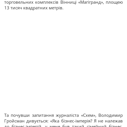
торговельних комплексів Вінниці «Магігранд», площею
13 тисяч квадратних метрів.
Та почувши запитання журналіста «Схем», Володимир
Гройсман дивується: «Яка бізнес-імперія? Я не належав
до бізнес-імперій, у мене був такий сімейний бізнес,