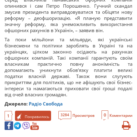
опинився і сам Петро Порошенко. Гучний скандал
змусив президента виправдовуватися та обіцяти нову
реформу – деофшоризацію. «Я планую представити
значну реформу, яка унеможливить використання
офшорних рахунків в Україні», – заявив він.
Та поки мільйони та мільярди, які українські
бізнесмени та політики зароблять в Україні та на
українцях, цілком законно осідають на рахунках
офшорних компаній. Такі компанії гарантують своїм
власникам практично повну анонімність та
допомагають уникнути обов’язку платити великі
податки власній державі. Також вони слугують
прикриттям для політиків, що не афішують свої бізнес-
інтереси та намагаються приховати свої гроші подалі
від очей власних громадян.
Джерело:
Радіо Свобода
0
3284
1
Просмотров
Коментарии
Понравилось