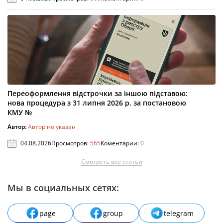
Переоформлення відстрочки за іншою підставою:
нова процедура з 31 липня 2026 р. за постановою
КМУ №
Автор:
Автор не указан
04.08.2026
Просмотров:
565
Коментарии:
0
Смотреть все статьи
Мы в социальных сетях:
page
group
telegram