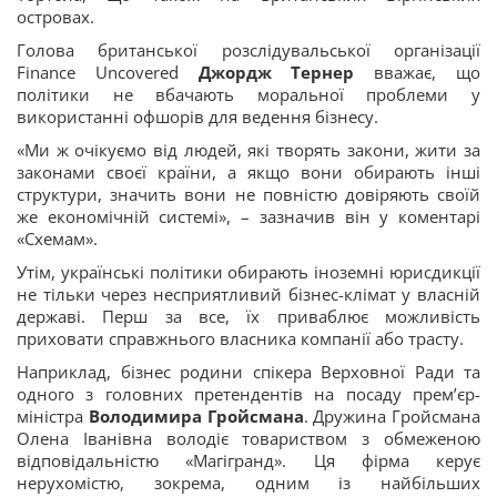
островах.
Голова британської розслідувальської організації
Finance Uncovered
Джордж Тернер
вважає, що
політики не вбачають моральної проблеми у
використанні офшорів для ведення бізнесу.
«Ми ж очікуємо від людей, які творять закони, жити за
законами своєї країни, а якщо вони обирають інші
структури, значить вони не повністю довіряють своїй
же економічній системі», – зазначив він у коментарі
«Схемам».
Утім, українські політики обирають іноземні юрисдикції
не тільки через несприятливий бізнес-клімат у власній
державі. Перш за все, їх приваблює можливість
приховати справжнього власника компанії або трасту.
Наприклад, бізнес родини спікера Верховної Ради та
одного з головних претендентів на посаду прем’єр-
міністра
Володимира Гройсмана
. Дружина Гройсмана
Олена Іванівна володіє товариством з обмеженою
відповідальністю «Магігранд». Ця фірма керує
нерухомістю, зокрема, одним із найбільших