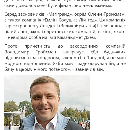
який дозволяв мені бути фінансово незалежним».
Серед засновників «Магігранд», окрім Олени Гройсман,
є також компанія «Емлін Солушнз Лімітед». Ця компанія
зареєстрована у Лондоні (Великобританія) і нею володіє
цілий ланцюжок із британських компаній, в кінці якого
– невідома особа на ім’я Камальджет Дхезі.
Проте причетність до закордонних компаній
Володимир Гройсман заперечує. «До будь-яких
підприємств за кордоном, зокрема і в Лондоні, я не маю
жодного відношення. Якби мав – задекларував би, я не
бачу в цьому нічого поганого», – зазначив він.