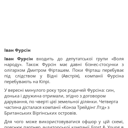
Іван Фурсін
Іван Фурсін
входить до депутатської групи «Воля
народу». Також Фурсін має давні бізнес-стосунки з
олігархом Дмитром Фірташем. Поки Фірташ перебуває
під слідством у Відні (Австрія), компанії Фурсіна
перебувають на Кіпрі.
У вересні минулого року троє родичей Фурсіна: син,
донька і дружина отримали, згідно з договором
дарування, по чверті цієї земельної ділянки. Четверта
частина дісталася компанії «Конза Трейдінг Лтд» з
Британських Віргінських островів.
Для чого може використовуватися офшор у цій схемі,
пояснює партнер аудиторської компанії Ernst & Young в