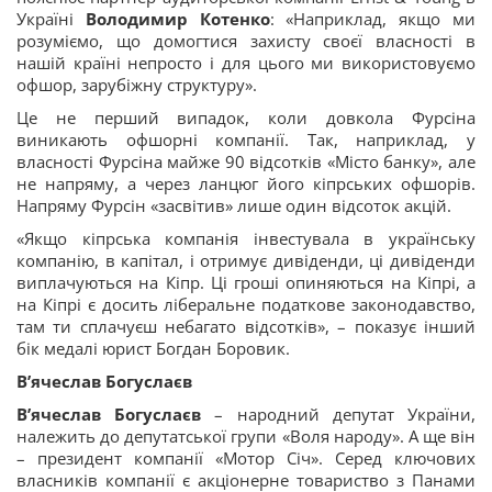
Україні
Володимир Котенко
: «Наприклад, якщо ми
розуміємо, що домогтися захисту своєї власності в
нашій країні непросто і для цього ми використовуємо
офшор, зарубіжну структуру».
Це не перший випадок, коли довкола Фурсіна
виникають офшорні компанії. Так, наприклад, у
власності Фурсіна майже 90 відсотків «Місто банку», але
не напряму, а через ланцюг його кіпрських офшорів.
Напряму Фурсін «засвітив» лише один відсоток акцій.
«Якщо кіпрська компанія інвестувала в українську
компанію, в капітал, і отримує дивіденди, ці дивіденди
виплачуються на Кіпр. Ці гроші опиняються на Кіпрі, а
на Кіпрі є досить ліберальне податкове законодавство,
там ти сплачуєш небагато відсотків», – показує інший
бік медалі юрист Богдан Боровик.
В’ячеслав Богуслаєв
В’ячеслав Богуслаєв
– народний депутат України,
належить до депутатської групи «Воля народу». А ще він
– президент компанії «Мотор Січ». Серед ключових
власників компанії є акціонерне товариство з Панами