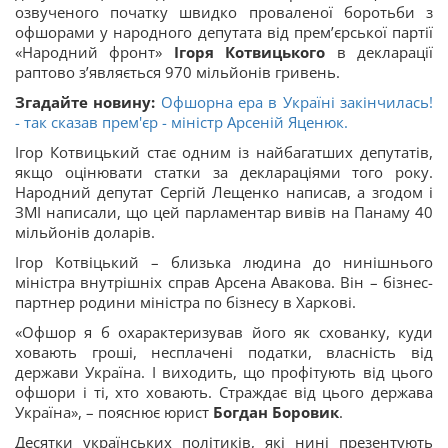
озвученого початку швидко проваленої боротьби з
офшорами у народного депутата від прем’єрської партії
«Народний фронт»
Ігоря Котвицького
в декларації
раптово з’являється 970 мільйонів гривень.
Згадайте новину:
Офшорна ера в Україні закінчилась!
- так сказав прем'єр - міністр Арсеній Яценюк.
Ігор Котвицький стає одним із найбагатших депутатів,
якщо оцінювати статки за деклараціями того року.
Народний депутат Сергій Лещенко написав, а згодом і
ЗМІ написали, що цей парламентар вивів на Панаму 40
мільйонів доларів.
Ігор Котвіцький – близька людина до нинішнього
міністра внутрішніх справ Арсена Авакова. Він – бізнес-
партнер родини міністра по бізнесу в Харкові.
«Офшор я б охарактеризував його як схованку, куди
ховають гроші, несплачені податки, власність від
держави Україна. І виходить, що профітують від цього
офшори і ті, хто ховають. Страждає від цього держава
Україна», – пояснює юрист
Богдан Боровик
.
Десятки українських політиків, які нині презентують