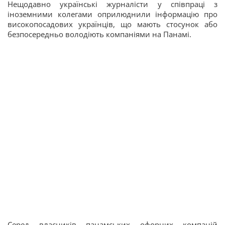
Нещодавно українські журналісти у співпраці з
іноземними колегами оприлюднили інформацію про
високопосадових українців, що мають стосунок або
безпосередньо володіють компаніями на Панамі.
Серед власників панамських офорних компаній