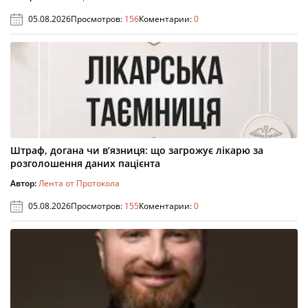
05.08.2026
Просмотров:
156
Коментарии:
0
Штраф, догана чи в’язниця: що загрожує лікарю за
розголошення даних пацієнта
Автор:
Лента от Протокола
05.08.2026
Просмотров:
155
Коментарии:
0