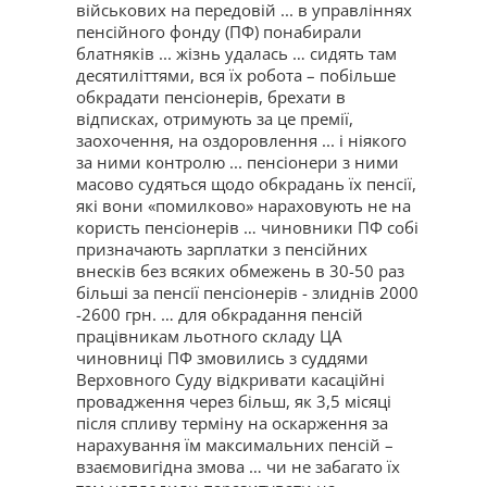
військових на передовій ... в управліннях
пенсійного фонду (ПФ) понабирали
блатняків ... жізнь удалась … сидять там
десятиліттями, вся їх робота – побільше
обкрадати пенсіонерів, брехати в
відписках, отримують за це премії,
заохочення, на оздоровлення ... і ніякого
за ними контролю ... пенсіонери з ними
масово судяться щодо обкрадань їх пенсії,
які вони «помилково» нараховують не на
користь пенсіонерів … чиновники ПФ собі
призначають зарплатки з пенсійних
внесків без всяких обмежень в 30-50 раз
більші за пенсії пенсіонерів - злиднів 2000
-2600 грн. … для обкрадання пенсій
працівникам льотного складу ЦА
чиновниці ПФ змовились з суддями
Верховного Суду відкривати касаційні
провадження через більш, як 3,5 місяці
після спливу терміну на оскарження за
нарахування їм максимальних пенсій –
взаємовигідна змова … чи не забагато їх