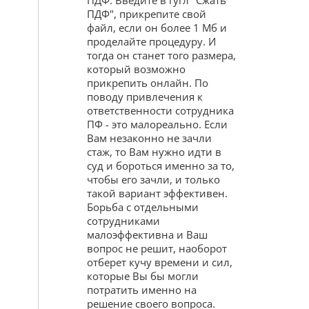
ПДФ. Введите в гугл "Сжать
ПДФ", прикрепите свой
файл, если он более 1 Мб и
проделайте процедуру. И
тогда он станет того размера,
который возможно
прикрепить онлайн. По
поводу привлечения к
ответственности сотрудника
ПФ - это малореально. Если
Вам незаконно не зачли
стаж, то Вам нужно идти в
суд и бороться именно за то,
чтобы его зачли, и только
такой вариант эффективен.
Борьба с отдельными
сотрудниками
малоэффективна и Ваш
вопрос не решит, наоборот
отберет кучу времени и сил,
которые Вы бы могли
потратить именно на
решение своего вопроса.