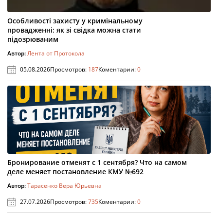
Особливості захисту у кримінальному
провадженні: як зі свідка можна стати
підозрюваним
Автор:
Лента от Протокола
05.08.2026
Просмотров:
187
Коментарии:
0
Бронирование отменят с 1 сентября? Что на самом
деле меняет постановление КМУ №692
Автор:
Тарасенко Вера Юрьевна
27.07.2026
Просмотров:
735
Коментарии:
0