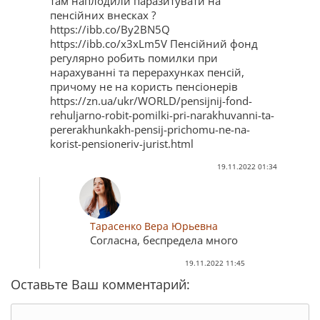
там наплодили паразитувати на
пенсійних внесках ?
https://ibb.co/By2BN5Q
https://ibb.co/x3xLm5V Пенсійний фонд
регулярно робить помилки при
нарахуванні та перерахунках пенсій,
причому не на користь пенсіонерів
https://zn.ua/ukr/WORLD/pensijnij-fond-
rehuljarno-robit-pomilki-pri-narakhuvanni-ta-
pererakhunkakh-pensij-prichomu-ne-na-
korist-pensioneriv-jurist.html
19.11.2022 01:34
Тарасенко Вера Юрьевна
Согласна, беспредела много
19.11.2022 11:45
Оставьте Ваш комментарий: