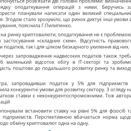
ропонується розв’язати дві головні проблеми: визначенн
ядку оподаткування операцій з ними. Беручись з
 юристи планували написати один великий спеціальни
я. Згодом стало зрозуміло, що ринок диктує інші умови 
ування, пояснила Г.Пилипенко.
ь на ринку криптовалюти, оподаткування не є проблемою
із застосування «складних схем». Відсутність правовог
 податків, так і для цілком безкарного ухилення від них.
ї через запровадження надвисоких податків також треб
 маленький відсоток обігу в ІТ-секторі та зробим
дасть поштовх до подальшого розвитку ринку та виход
котра, запровадивши податок у 5% для підприємств 
рила конкурентні умови для розвитку сектору. З огляду н
податкові ставки є неконкурентоспроможними. Тож автор
ацій
опонували встановити ставку на рівні 5% для фізосіб т
я підприємств. Перспективною вбачається норма щод
щодо обміну криптовалют одна на одну.