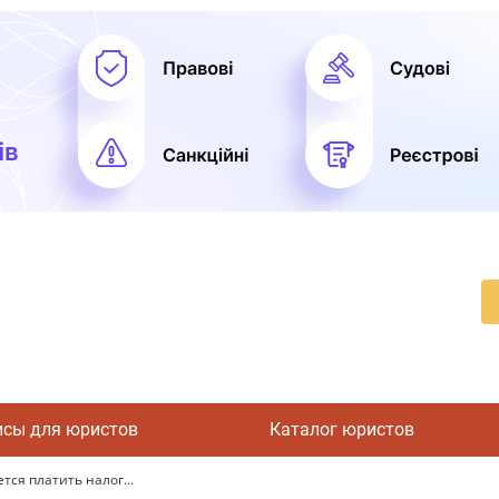
исы для юристов
Каталог юристов
ся платить налог...