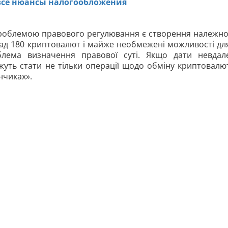
все нюансы налогообложения
 проблемою правового регулювання є створення належно
над 180 криптовалют і майже необмежені можливості дл
блема визначення правової суті. Якщо дати невдал
жуть стати не тільки операції щодо обміну криптовалю
анчиках».