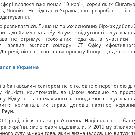
сфері вдалося вже понад 10 країн, серед яких Сінгапур
ь, Японія... Не відстає й Україна, вже розроблено кільк
одаткування.
но розвивається. Лише на трьох основних біржах добови
ить до $2 млн за добу. За умов відсутності регулюванн
жава не отримує необхідних податків, а учасники 
ня, заявив експерт сектору ICT Офісу ефективног
До речі, він є співавтором проекту Концепції державно
алог в Украине
ії з банківським сектором не є головною перепоною дл
у кількість криптоматів, де цілком легально та прост
юту. Відсутність нормального законодавчого регулюванн
риття кримінальних справ, доповів партнер, керівни
 Реун.
14 році, після появи роз’яснення Національного банк
ії України, яке згодом відкликали. У 2015-му з’явилос
ного суду м.Чернігова, яким визначалося, що випуск т