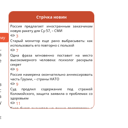
Стрічка новин
Россия предлагает иностранным заказчикам
новую ракету для Су-57, – СМИ
3
аму
Старый монитор еще рано выбрасывать: как
использовать его повторно с пользой
,
7
в
Одна фраза мгновенно поставит на место
е
высокомерного человека: психолог раскрыла
секрет
9
Россия намерена окончательно аннексировать
часть Грузии, – страны НАТО
в
9
Суд продлил содержание под стражей
с
Коломойского, защита заявила о проблемах со
а
здоровьем
у
11
Киев будет значительно лучше подготовлен к
зиме, но фактор обстрелов и возможностей
є
ПВО никто не отменял, - Пантелеев
10
Задержка до 10 часов: из-за обстрелов ряд