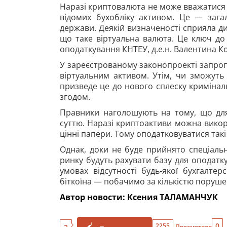
Наразі криптовалюта не може вважатися 
відомих бухобліку активом. Це — загал
держави. Деякій визначеності сприяла дир
що таке віртуальна валюта. Це ключ д
оподаткування КНТЕУ, д.е.н. Валентина К
У зареєстрованому законопроекті запроп
віртуальним активом. Утім, чи зможуть 
призведе це до нового сплеску кримінал
згодом.
Правники наголошують на тому, що для
суттю. Наразі криптоактиви можна викори
цінні папери. Тому оподатковуватися такі
Однак, доки не буде прийнято спеціальн
ринку будуть рахувати базу для оподатку
умовах відсутності будь-якої бухгалте
біткоїна — побачимо за кількістю поруше
Автор новости: Ксения ТАЛАМАНЧУК
0
2255
Просмотров