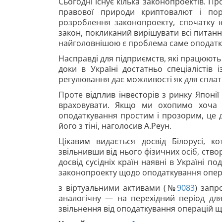
Сьогодні існує кілька законопроектів. П
правової природи криптовалют і пор
розроблення
законопроекту, спочатку
закон, покликаний вирішувати всі питанн
найголовнішою є проблема саме оподатк
Насправді для підприємств, які працюют
доки в Україні достатньо спеціалістів 
регулювання дає можливості як для сплати
Проте відплив інвесторів з ринку Японі
враховувати. Якщо ми охопимо хоча б
оподаткування простим і прозорим, це 
його з тіні, наголосив А.Реун.
Цікавим видається досвід Білорусі, 
звільнивши від нього фізичних осіб, ство
досвід сусідніх країн наявні в Україні 
законопроекту щодо оподаткування опер
з віртуальними активами (№
9083
) запр
аналогічну — на перехідний період дл
звільнення від оподаткування операцій 