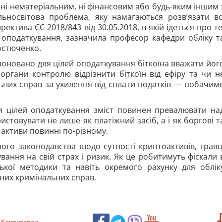
ні нематеріальним, ні фінансовим або будь-яким іншим 
ьносвітова проблема, яку намагаються розв’язати вс
ектива ЄС 2018/843 від 30.05.2018, в якій ідеться про те
о оподаткування, зазначила професор кафедри
обліку т
остюченко.
оновано для цілей оподаткування біткоїна вважати йог
органи контролю відрізнити біткоїн від ефіру та чи н
ьних справ за ухилення від сплати податків — побачим
 цілей оподаткування зміст повинен превалювати на
стовувати не лише як платіжний засіб, а і як боргові т
 активи повинні по-різному.
ого законодавства щодо сутності криптоактивів, гравц
вання на свій страх і ризик. Як це робитимуть фіскали 
рської методики та навіть окремого рахунку для облік
них кримінальних справ.
Коментарии