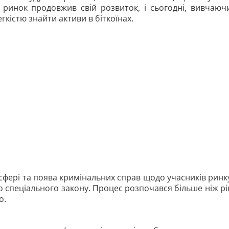
ринок продовжив свій розвиток, і сьогодні, вивчаюч
гкістю знайти активи в біткоїнах.
 сфері та поява кримінальних справ щодо учасників ринк
 спеціального закону. Процес розпочався більше ніж рі
о.