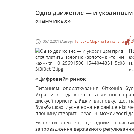
Одно движение — и украинцам п
«танчиках»
06.12.2018
Автор:
Понзель Марина Генадіївна
2
П
ю
На
«з
«Цифровий» ринок
Питанням оподаткування біткоїнів бул
України з податкового та митного права
дискусії юристи дійшли висновку, що, 
бульбашка», лусне вона не раніше ніж че
площину створить реальні можливості д
Експерти впевнені, що одним із ваго
запровадження державного регулювання о