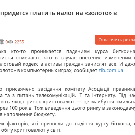
ридется платить налог на «золото» в
Отключить рекл
0
2255
ока кто-то проникается падением курса биткоина
ристы отмечают, что в случае внесения изменений 
логовый кодекс в активы граждан зачислят все. И даж
олото» в компьютерных играх, сообщает
zib.com.ua
о присвячено засідання комітету Асоціації правникі
 та з питань телекомунікацій, ІТ та Інтернету. Під ча
навіть якщо ринок криптовалют — це майбутня «мильн
рез 100 років. Тож виведення цього ринку в законодавч
ля наповнення бюджету.
мих
факторів, які призвели до падіння курсу біткоїна, 
бігу криптовалют у світі.