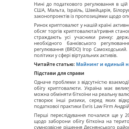
Нині до податкового регулювання в цій 
США, Мальта, Ізраїль, Швейцарія, Білорус
законопроектів із пропозиціями щодо оп
Ринок криптовалют у нашій країні актив
обсяг торгів криптовалюта/гривня станов
страждають усі учасники ринку: дер
необхідного банківського регулюван
регулювання (BRDO) Ігор Самоходський. 
політики у сфері віртуальних активів.
Читайте статью:
Майнинг и единый н
Підстави для справи
Одначе проблеми з відсутністю взаємод
обігу криптовалюти. Україна має велик
можна обміняти біткоїни
на реальну вал
створює інші ризики, серед яких відк
податкової практики
Evris Law Firm
Андрій
Перші переслідування почалися ще у 20
щодо заборони обігу біткоїна на територ
сумнозвісне рішення Деснянського район