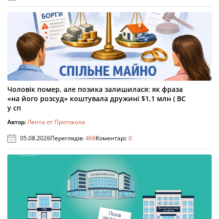
Чоловік помер, але позика залишилася: як фраза
«на його розсуд» коштувала дружині $1,1 млн ( ВС
у сп
Автор:
Лента от Протокола
05.08.2026
Переглядів:
468
Коментарі:
0