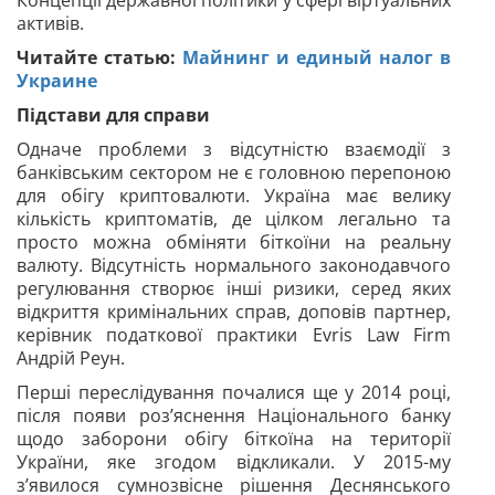
Концепції державної політики у сфері віртуальних
активів.
Читайте статью:
Майнинг и единый налог в
Украине
Підстави для справи
Одначе проблеми з відсутністю взаємодії з
банківським сектором не є головною перепоною
для обігу криптовалюти. Україна має велику
кількість криптоматів, де цілком легально та
просто можна обміняти біткоїни
на реальну
валюту. Відсутність нормального законодавчого
регулювання створює інші ризики, серед яких
відкриття кримінальних справ, доповів партнер,
керівник податкової практики
Evris Law Firm
Андрій Реун.
Перші переслідування почалися ще у 2014 році,
після появи роз’яснення Національного банку
щодо заборони обігу біткоїна на території
України, яке згодом відкликали. У 2015-му
з’явилося сумнозвісне рішення Деснянського