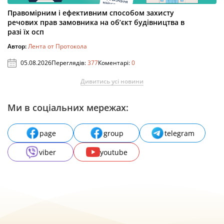
Правомірним і ефективним способом захисту
речових прав замовника на об’єкт будівництва в
разі їх осп
Автор:
Лента от Протокола
05.08.2026
Переглядів:
377
Коментарі:
0
Дивитись усі новини
Ми в соціальних мережах:
page
group
telegram
viber
youtube