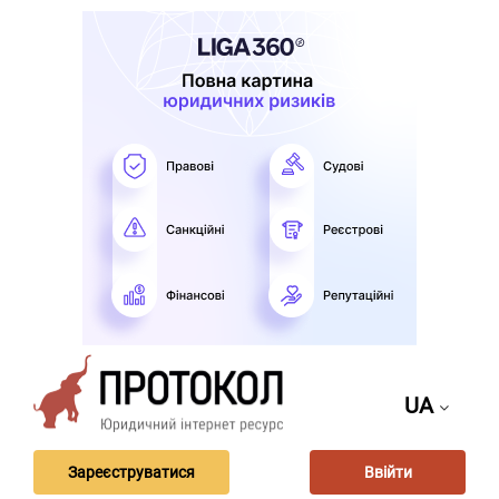
UA
Зареєструватися
Ввійти