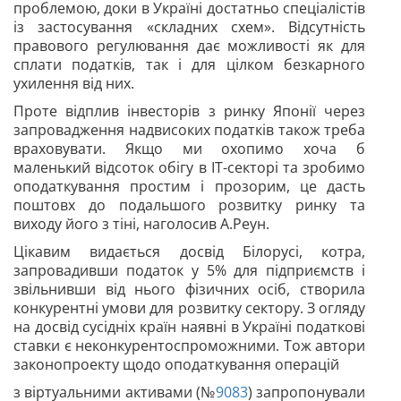
проблемою, доки в Україні достатньо спеціалістів
із застосування «складних схем». Відсутність
правового регулювання дає можливості як для
сплати податків, так і для цілком безкарного
ухилення від них.
Проте відплив інвесторів з ринку Японії через
запровадження надвисоких податків також треба
враховувати. Якщо ми охопимо хоча б
маленький відсоток обігу в ІТ-секторі та зробимо
оподаткування простим і прозорим, це дасть
поштовх до подальшого розвитку ринку та
виходу його з тіні, наголосив А.Реун.
Цікавим видається досвід Білорусі, котра,
запровадивши податок у 5% для підприємств і
звільнивши від нього фізичних осіб, створила
конкурентні умови для розвитку сектору. З огляду
на досвід сусідніх країн наявні в Україні податкові
ставки є неконкурентоспроможними. Тож автори
законопроекту щодо оподаткування операцій
з віртуальними активами (№
9083
) запропонували