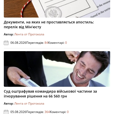
Документи, на яких не проставляється апостиль:
перелік від Мін’юсту
Автор:
Лента от Протокола
06.08.2026
Переглядів:
84
Коментарі:
0
Суд оштрафував командира військової частини за
ігнорування рішення на 66 560 грн
Автор:
Лента от Протокола
05.08.2026
Переглядів:
364
Коментарі:
0