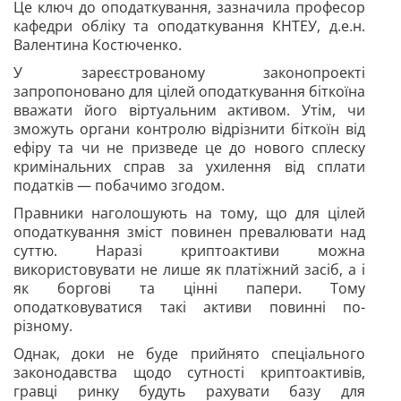
Це ключ до оподаткування, зазначила професор
кафедри
обліку та оподаткування КНТЕУ, д.е.н.
Валентина Костюченко.
У зареєстрованому законопроекті
запропоновано для цілей оподаткування біткоїна
вважати його віртуальним активом. Утім, чи
зможуть органи контролю відрізнити біткоїн від
ефіру та чи не призведе це до нового сплеску
кримінальних справ за ухилення від сплати
податків — побачимо згодом.
Правники наголошують на тому, що для цілей
оподаткування зміст повинен превалювати над
суттю. Наразі криптоактиви можна
використовувати не лише як платіжний засіб, а і
як боргові та цінні папери. Тому
оподатковуватися такі активи повинні по-
різному.
Однак, доки не буде прийнято спеціального
законодавства щодо сутності криптоактивів,
гравці ринку будуть рахувати базу для