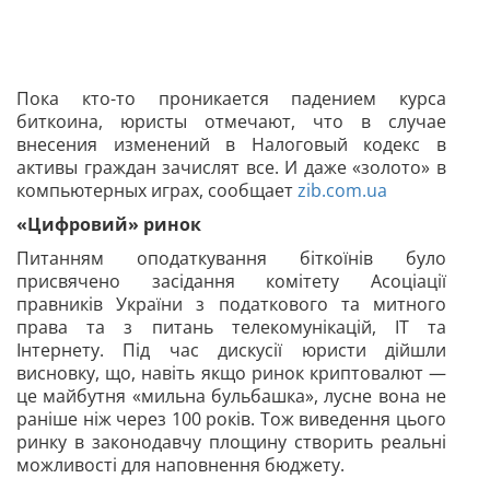
Пока кто-то проникается падением курса
биткоина, юристы отмечают, что в случае
внесения изменений в Налоговый кодекс в
активы граждан зачислят все. И даже «золото» в
компьютерных играх, сообщает
zib.com.ua
«Цифровий» ринок
Питанням оподаткування біткоїнів було
присвячено засідання комітету Асоціації
правників України з податкового та митного
права та з питань телекомунікацій, ІТ та
Інтернету. Під час дискусії юристи дійшли
висновку, що, навіть якщо ринок криптовалют —
це майбутня «мильна бульбашка», лусне вона не
раніше ніж через 100 років. Тож виведення цього
ринку в законодавчу площину створить реальні
можливості для наповнення бюджету.