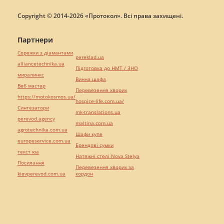
Copyright © 2014-2026 «Протокол». Всі права захищені.
Партнери
Сережки з діамантами
pereklad.ua
alliancetechnika.ua
Підготовка до НМТ / ЗНО
миралинкс
Винна шафа
Веб мастер
Перевезення хворих
https://motokosmos.ua/
hospice-life.com.ua/
Синтезатори
mk-translations.ua
perevod.agency
maltina.com.ua
agrotechnika.com.ua
Шафи купе
europeservice.com.ua
Брендові сумки
текст юа
Натяжні стелі Nova Stelya
Посилання
Перевезення хворих за
kievperevod.com.ua
кордон