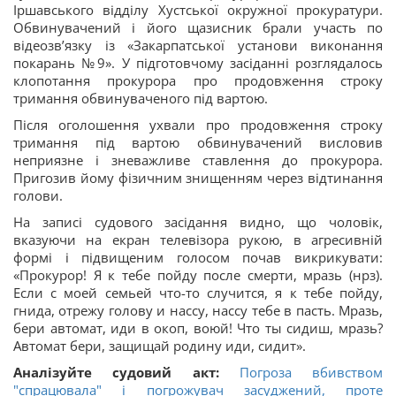
Іршавського відділу Хустської окружної прокуратури.
Обвинувачений і його щазисник брали участь по
відеозвʼязку із «Закарпатської установи виконання
покарань №9». У підготовчому засіданні розглядалось
клопотання прокурора про продовження строку
тримання обвинуваченого під вартою.
Після оголошення ухвали про продовження строку
тримання під вартою обвинувачений висловив
неприязне і зневажливе ставлення до прокурора.
Пригозив йому фізичним знищенням через відтинання
голови.
На записі судового засідання видно, що чоловік,
вказуючи на екран телевізора рукою, в агресивній
формі і підвищеним голосом почав викрикувати:
«Прокурор! Я к тебе пойду после смерти, мразь (нрз).
Если с моей семьей что-то случится, я к тебе пойду,
гнида, отрежу голову и нассу, нассу тебе в пасть. Мразь,
бери автомат, иди в окоп, воюй! Что ты сидиш, мразь?
Автомат бери, защищай родину иди, сидит».
Аналізуйте судовий акт:
Погроза вбивством
"спрацювала" і погрожувач засуджений, проте