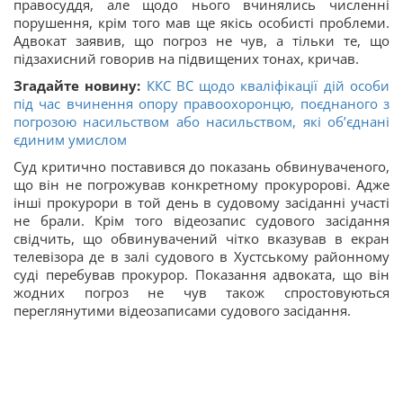
правосуддя, але щодо нього вчинялись численні
порушення, крім того мав ще якісь особисті проблеми.
Адвокат заявив, що погроз не чув, а тільки те, що
підзахисний говорив на підвищених тонах, кричав.
Згадайте новину:
ККС ВС щодо кваліфікації дій особи
під час вчинення опору правоохоронцю, поєднаного з
погрозою насильством або насильством, які об’єднані
єдиним умислом
Суд критично поставився до показань обвинуваченого,
що він не погрожував конкретному прокуророві. Адже
інші прокурори в той день в судовому засіданні участі
не брали. Крім того відеозапис судового засідання
свідчить, що обвинувачений чітко вказував в екран
телевізора де в залі судового в Хустському районному
суді перебував прокурор. Показання адвоката, що він
жодних погроз не чув також спростовуються
переглянутими відеозаписами судового засідання.