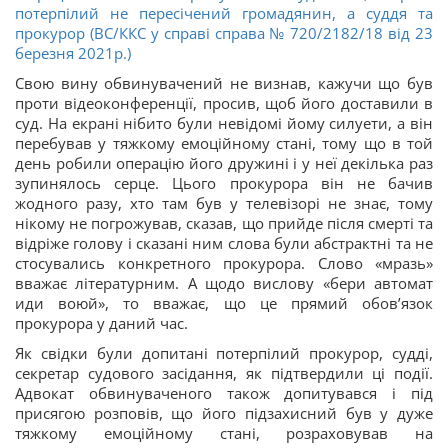
потерпілий не пересічений громадянин, а суддя та
прокурор (ВС/ККС у справі справа № 720/2182/18 від 23
березня 2021р.)
Свою вину обвинувачений не визнав, кажучи що був
проти відеоконференції, просив, щоб його доставили в
суд. На екрані нібито були невідомі йому силуети, а він
перебував у тяжкому емоційному стані, тому що в той
день робили операцію його дружині і у неї декілька раз
зупинялось серце. Цього прокурора він не бачив
жодного разу, хто там був у телевізорі не знає, тому
нікому не погрожував, сказав, що прийде після смерті та
відріже голову і сказані ним слова були абстрактні та не
стосувались конкретного прокурора. Слово «мразь»
вважає літературним. А щодо вислову «бери автомат
иди воюй», то вважає, що це прямий обовʼязок
прокурора у даний час.
Як свідки були допитані потерпілий прокурор, судді,
секретар судового засідання, як підтвердили ці події.
Адвокат обвинуваченого також допитувався і під
присягою розповів, що його підзахисний був у дуже
тяжкому емоційному стані, розраховував на