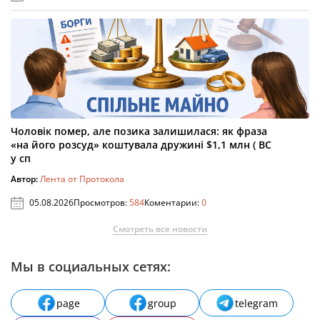
Чоловік помер, але позика залишилася: як фраза
«на його розсуд» коштувала дружині $1,1 млн ( ВС
у сп
Автор:
Лента от Протокола
05.08.2026
Просмотров:
584
Коментарии:
0
Смотреть все новости
Мы в социальных сетях:
page
group
telegram