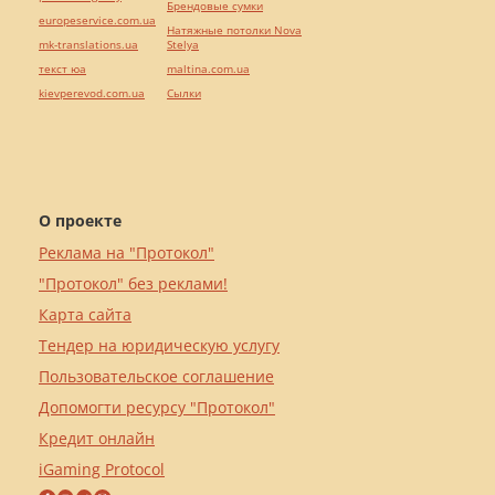
Брендовые сумки
europeservice.com.ua
Натяжные потолки Nova
mk-translations.ua
Stelya
текст юа
maltina.com.ua
kievperevod.com.ua
Cылки
О проекте
Реклама на "Протокол"
"Протокол" без реклами!
Карта сайта
Тендер на юридическую услугу
Пользовательское соглашение
Допомогти ресурсу "Протокол"
Кредит онлайн
iGaming Protocol