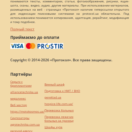
понимаются тексты, комментарии, статьи, фотоизображения, рисунки, ящик-
шота, сканы, видео, аудио, другие материалы. При использовании материалов,
размещенных на веб - страницах «Протокол» наличие гиперссылки открытого
для индексации поисковыми системами на protocol.ua обязательна. Под
использованием понимается копирования, адаптация, рерайтинг, модификация
и тому подобное.
Полный текст
Приймаємо до оплати
Copyright © 2014-2026 «Протокол». Все права защищены.
Партнёры
Серьги с
Винный шкаф
бриллиантами
Подготовка к НМТ / ВНО
alliancetechnika.ua
pereklad.ua
миралинкс
hospice-life.com.ua/
Веб мастер
Перевозка больных
https://motokosmos.ua/
Перевозка лежачих
Синтезаторы
больных за границу
agrotechnika.com.ua
Шкафы купе
perevod.agency