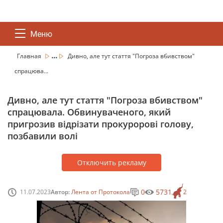
Меню
...
Главная
Дивно, але тут стаття "Погроза вбивством"
спрацюва...
Дивно, але тут стаття "Погроза вбивством"
спрацювала. Обвинуваченого, який
пригрозив відрізати прокуророві голову,
позбавили волі
Отключить рекламу
0
5731
11.07.2023
Автор:
Лента от Протокола
2