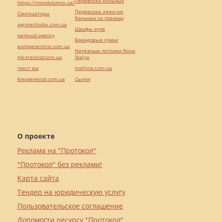
Перевозка больных
https://motokosmos.ua/
Перевозка лежачих
Синтезаторы
больных за границу
agrotechnika.com.ua
Шкафы купе
perevod.agency
Брендовые сумки
europeservice.com.ua
Натяжные потолки Nova
mk-translations.ua
Stelya
текст юа
maltina.com.ua
kievperevod.com.ua
Cылки
О проекте
Реклама на "Протокол"
"Протокол" без реклами!
Карта сайта
Тендер на юридическую услугу
Пользовательское соглашение
Допомогти ресурсу "Протокол"