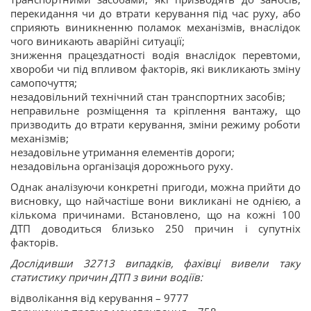
перекидання чи до втрати керування під час руху, або
сприяють виникненню поламок механізмів, внаслідок
чого виникають аварійні ситуації;
зниження працездатності водія внаслідок перевтоми,
хвороби чи під впливом факторів, які викликають зміну
самопочуття;
незадовільний технічний стан транспортних засобів;
неправильне розміщення та кріплення вантажу, що
призводить до втрати керування, зміни режиму роботи
механізмів;
незадовільне утримання елементів дороги;
незадовільна організація дорожнього руху.
Однак аналізуючи конкретні пригоди, можна прийти до
висновку, що найчастіше вони викликані не однією, а
кількома причинами. Встановлено, що на кожні 100
ДТП доводиться близько 250 причин і супутніх
факторів.
Дослідивши 32713 випадків, фахівці вивели таку
статистику причин ДТП з вини водіїв:
відволікання від керування – 9777