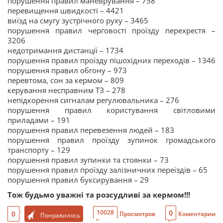
порушення правил маневрування – 758
перевищення швидкості – 4421
виїзд на смугу зустрічного руху – 3465
порушення правил черговості проїзду перехрестя –
3206
недотримання дистанції – 1734
порушення правил проїзду пішохідних переходів – 1346
порушення правил обгону – 973
перевтома, сон за кермом – 809
керування несправним ТЗ – 278
непідкорення сигналам регулювальника – 276
порушення правил користування світловими
приладами – 191
порушення правил перевезення людей – 183
порушення правил проїзду зупинок громадського
транспорту – 129
порушення правил зупинки та стоянки – 73
порушення правил проїзду залізничних переїздів – 65
порушення правил буксирування – 29
Тож будьмо уважні та розсудливі за кермом!!!
0
10028
0
Просмотров
Коментарии
Понравилось