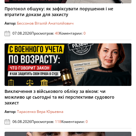
Протокол обшуку: як зафіксувати порушення і не
втратити докази для захисту
Автор:
Бессонов Віталій Анатолійович
07.08.2026
Просмотров:
40
Коментарии:
0
Виключення з військового обліку за віком: чи
можливо це сьогодні та які перспективи судового
захист
Автор:
Тарасенко Вера Юрьевна
06.08.2026
Просмотров:
118
Коментарии:
0