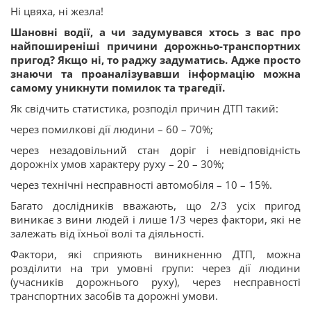
Ні цвяха, ні жезла!
Шановні водії, а чи задумувався хтось з вас про
найпоширеніші причини дорожньо-транспортних
пригод? Якщо ні, то раджу задуматись. Адже просто
знаючи та проаналізувавши інформацію можна
самому уникнути помилок та трагедії.
Як свідчить статистика, розподіл причин ДТП такий:
через помилкові дії людини – 60 – 70%;
через незадовільний стан доріг і невідповідність
дорожніх умов характеру руху – 20 – 30%;
через технічні несправності автомобіля – 10 – 15%.
Багато дослідників вважають, що 2/3 усіх пригод
виникає з вини людей і лише 1/3 через фактори, які не
залежать від їхньої волі та діяльності.
Фактори, які сприяють виникненню ДТП, можна
розділити на три умовні групи: через дії людини
(учасників дорожнього руху), через несправності
транспортних засобів та дорожні умови.