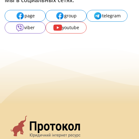
page
group
telegram
viber
youtube