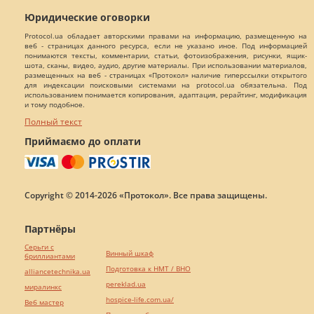
Юридические оговорки
Protocol.ua обладает авторскими правами на информацию, размещенную на
веб - страницах данного ресурса, если не указано иное. Под информацией
понимаются тексты, комментарии, статьи, фотоизображения, рисунки, ящик-
шота, сканы, видео, аудио, другие материалы. При использовании материалов,
размещенных на веб - страницах «Протокол» наличие гиперссылки открытого
для индексации поисковыми системами на protocol.ua обязательна. Под
использованием понимается копирования, адаптация, рерайтинг, модификация
и тому подобное.
Полный текст
Приймаємо до оплати
Copyright © 2014-2026 «Протокол». Все права защищены.
Партнёры
Серьги с
Винный шкаф
бриллиантами
Подготовка к НМТ / ВНО
alliancetechnika.ua
pereklad.ua
миралинкс
hospice-life.com.ua/
Веб мастер