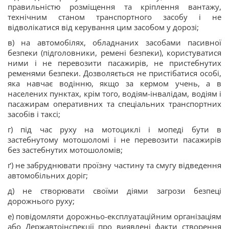
правильністю розміщення та кріплення вантажу,
технічним станом транспортного засобу і не
відволікатися від керування цим засобом у дорозі;
в) на автомобілях, обладнаних засобами пасивної
безпеки (підголовники, ремені безпеки), користуватися
ними і не перевозити пасажирів, не пристебнутих
ременями безпеки. Дозволяється не пристібатися особі,
яка навчає водінню, якщо за кермом учень, а в
населених пунктах, крім того, водіям-інвалідам, водіям і
пасажирам оперативних та спеціальних транспортних
засобів і таксі;
г) під час руху на мотоциклі і мопеді бути в
застебнутому мотошоломі і не перевозити пасажирів
без застебнутих мотошоломів;
ґ) не забруднювати проїзну частину та смугу відведення
автомобільних доріг;
д) не створювати своїми діями загрози безпеці
дорожнього руху;
е) повідомляти дорожньо-експлуатаційним організаціям
або Державтоінспекції про виявлені факти створення