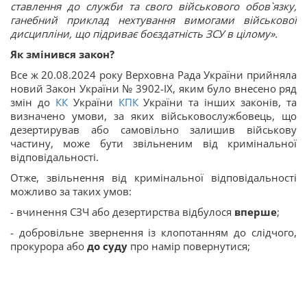
ставлення до служби та свого військового обов`язку,
ганебний приклад нехтування вимогами військової
дисципліни, що підриває боєздатність ЗСУ в цілому».
Як змінився закон?
Все ж 20.08.2024 року Верховна Рада України прийняла
новий Закон України № 3902-IX, яким було внесено ряд
змін до
КК
України
КПК
України та інших законів, та
визначено умови, за яких військовослужбовець, що
дезертирував або самовільно залишив військову
частину, може бути звільненим від кримінальної
відповідальності.
Отже, звільнення від кримінальної відповідальності
можливо за таких умов:
- вчинення СЗЧ або дезертирства відбулося
вперше
;
- добровільне звернення із клопотанням до слідчого,
прокурора або
до суду
про намір повернутися;