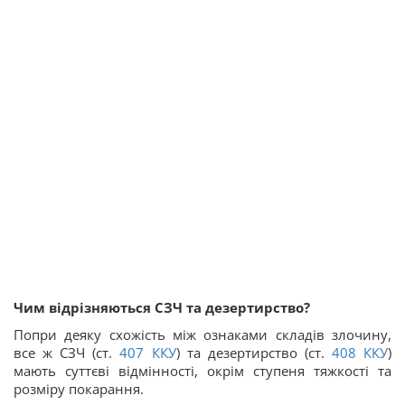
Чим відрізняються СЗЧ та дезертирство?
Попри деяку схожість між ознаками складів злочину,
все ж СЗЧ (ст.
407
ККУ
) та дезертирство (ст.
408
ККУ
)
мають суттєві відмінності, окрім ступеня тяжкості та
розміру покарання.