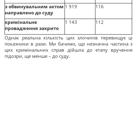
з обвинувальним актом
1 919
116
1
направлено до суду
кримінальне
1 143
112
8
провадження закрито
Однак реальна кількість цих злочинів перевищує ці
показники в рази. Ми бачимо, що незначна частина з
цих кримінальних справ дійшла до етапу вручення
підозри, ще менше – до суду.