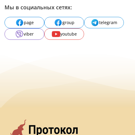
Мы в социальных сетях:
page
group
telegram
viber
youtube