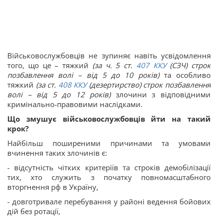
Військовослужбовців не зупиняє навіть усвідомлення
того, що це – тяжкий
(за ч. 5 ст.
407
ККУ
(СЗЧ) строк
позбавлення волі – від 5 до 10 років)
та особливо
тяжкий
(за ст.
408
ККУ
(дезертирство) строк позбавлення
волі – від 5 до 12 років)
злочини з відповідними
кримінально-правовими наслідками.
Що змушує військовослужбовців йти на такий
крок?
Найбільш поширеними причинами та умовами
вчинення таких злочинів є:
- відсутність чітких критеріїв та строків демобілізації
тих, хто служить з початку повномасштабного
вторгнення рф в Україну,
- довготривале перебування у районі ведення бойових
дій без ротації,