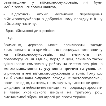
Батьківщини у військовослужбовців, які були
мобілізовані силовим шляхом,
- відсутність чітких механізмів переведення
військовослужбовця в добровільному порядку в іншу
військову частину,
- брак військової дисципліни,
- і т.д.
Звичайно, держава може посилювати заходи
кримінального та кримінально-процесуального впливу
на військовослужбовців, які вчиняють такі
правопорушення. Однак, поряд із цим, важливо також
здійснювати комплексну роботу на системному рівні з
метою
виявлення та усунення причин та умов
, які
сприяють втечі військовослужбовців з армії. Тому що
які б кримінально-правові заходи не застосовувались,
вони все одно, на жаль, не зможуть зупинити це доволі
шкідливе та небезпечне явище, яке продовжує зростати
в лавах Українського війська на третьому році
виснажливої збройної агресії рф проти України.