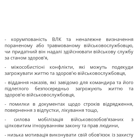
- корумпованість ВЛК та неналежне визначення
пораненому або травмованому військовослужбовцю,
чи придатний він надалі здійснювати військову службу
за станом здоров’я,
- міжособистісні конфлікти, які можуть подекуди
загрожувати життю та здоров’ю військовослужбовця,
- віддання наказів, які завідомо для командира та його
підлеглого безпосередньо загрожують життю та
здоров’ю військовослужбовця,
- помилки в документах щодо строків відрядження,
повернення з відпустки, лікування тощо,
- силова мобілізація військовозобов’язаних з
цілковитим ігноруванням закону та прав людини,
- низька мотивація виконувати свій обов’язок із захисту