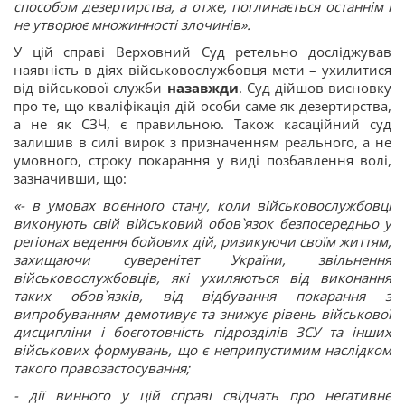
способом дезертирства, а отже, поглинається останнім і
не утворює множинності злочинів».
У цій справі Верховний Суд ретельно досліджував
наявність в діях військовослужбовця мети – ухилитися
від військової служби
назавжди
. Суд дійшов висновку
про те, що кваліфікація дій особи саме як дезертирства,
а не як СЗЧ, є правильною. Також касаційний суд
залишив в силі вирок з призначенням реального, а не
умовного, строку покарання у виді позбавлення волі,
зазначивши, що:
«- в умовах воєнного стану, коли військовослужбовці
виконують свій військовий обов`язок безпосередньо у
регіонах ведення бойових дій, ризикуючи своїм життям,
захищаючи суверенітет України, звільнення
військовослужбовців, які ухиляються від виконання
таких обов`язків, від відбування покарання з
випробуванням демотивує та знижує рівень військової
дисципліни і боєготовність підрозділів ЗСУ та інших
військових формувань, що є неприпустимим наслідком
такого правозастосування;
- дії винного у цій справі свідчать про негативне