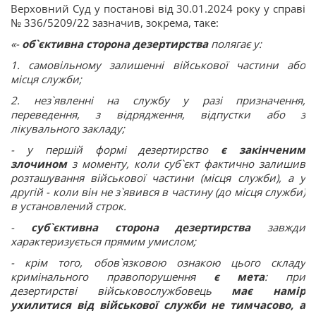
Верховний Суд у постанові від 30.01.2024 року у справі
№ 336/5209/22 зазначив, зокрема, таке:
«-
об`єктивна сторона
дезертирства
полягає у:
1. самовільному залишенні військової частини або
місця служби;
2. нез`явленні на службу у разі призначення,
переведення, з відрядження, відпустки або з
лікувального закладу;
- у першій формі дезертирство
є закінченим
злочином
з моменту, коли суб`єкт фактично залишив
розташування військової частини (місця служби), а у
другій - коли він не з`явився в частину (до місця служби)
в установлений строк.
-
суб`єктивна сторона дезертирства
завжди
характеризується прямим умислом;
- крім того, обов`язковою ознакою цього складу
кримінального правопорушення
є мета
: при
дезертирстві військовослужбовець
має намір
ухилитися від військової служби не тимчасово, а