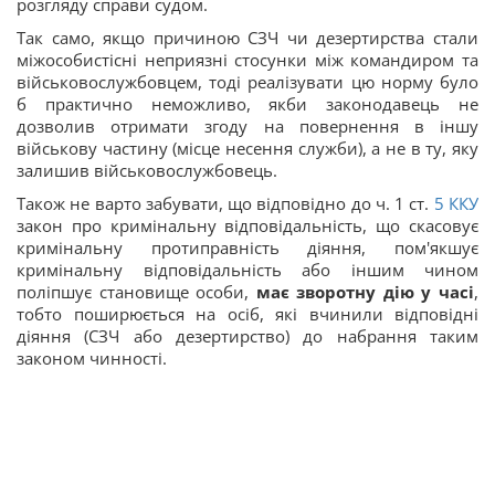
розгляду справи судом.
Так само, якщо причиною СЗЧ чи дезертирства стали
міжособистісні неприязні стосунки між командиром та
військовослужбовцем, тоді реалізувати цю норму було
б практично неможливо, якби законодавець не
дозволив отримати згоду на повернення в іншу
військову частину (місце несення служби), а не в ту, яку
залишив військовослужбовець.
Також не варто забувати, що відповідно до ч. 1 ст.
5
ККУ
закон про кримінальну відповідальність, що скасовує
кримінальну протиправність діяння, пом'якшує
кримінальну відповідальність або іншим чином
поліпшує становище особи,
має зворотну дію у часі
,
тобто поширюється на осіб, які вчинили відповідні
діяння (СЗЧ або дезертирство) до набрання таким
законом чинності.