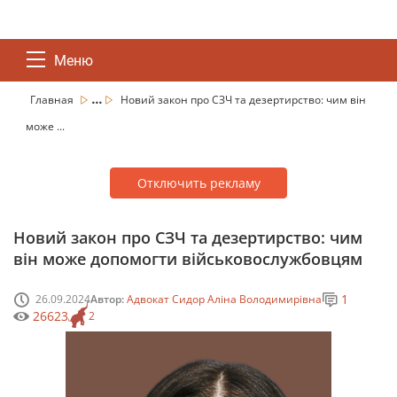
Меню
...
Главная
Новий закон про СЗЧ та дезертирство: чим він
може ...
Отключить рекламу
Новий закон про СЗЧ та дезертирство: чим
він може допомогти військовослужбовцям
1
26.09.2024
Автор:
Адвокат Сидор Аліна Володимирівна
26623
2