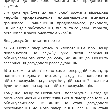
прибути до військової частини для продовження
служби;
- з дати прибуття до військової частини
військова
служба продовжується, поновлюються виплати
грошового і здійснення продовольчого, речового,
інших видів забезпечення, пільги та соціальні гарантії,
встановлені законодавством України.
Два дискусійні питання про те:
а) чи можна звернутись з клопотанням про намір
повернутися на службу уже після передання
обвинувального акту до суду, чи лише до моменту
завершення досудового розслідування?
б) а також чи обов’язково саме попередній командир
повинен надавати письмову згоду на повернення
військовослужбовця до служби у цій частині? - все-таки
були вирішені на користь військовослужбовців.
Тому що намір та можливість повернутись назад до
військової частини може з’явитися в підозрюваного чи
обвинуваченого не лише на етапі досудового
розслідування до його завершення, але й на стадії