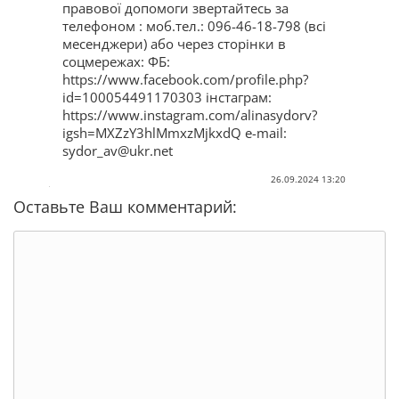
правової допомоги звертайтесь за
телефоном : моб.тел.: 096-46-18-798 (всі
месенджери) або через сторінки в
соцмережах: ФБ:
https://www.facebook.com/profile.php?
id=100054491170303 інстаграм:
https://www.instagram.com/alinasydorv?
igsh=MXZzY3hlMmxzMjkxdQ e-mail:
sydor_av@ukr.net
26.09.2024 13:20
Оставьте Ваш комментарий: