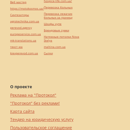
hospice-life.com.ua/
Веб мастер
Перевозка больных
https://motokosmos.ua/
Перевозка лежачих
Синтезаторы
больных за границу
agrotechnika.com.ua
Шкафы купе
perevod.agency
Брендовые сумки
europeservice.com.ua
Натяжные потолки Nova
mk-translations.ua
Stelya
текст юа
maltina.com.ua
kievperevod.com.ua
Cылки
О проекте
Реклама на "Протокол"
"Протокол" без реклами!
Карта сайта
Тендер на юридическую услугу
Пользовательское соглашение