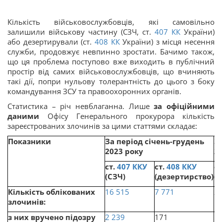
Кількість військовослужбовців, які самовільно
залишили військову частину (СЗЧ, ст.
407
КК
України)
або дезертирували (ст.
408
КК
України) з місця несення
служби, продовжує невпинно зростати. Бачимо також,
що ця проблема поступово вже виходить в публічний
простір від самих військовослужбовців, що вчиняють
такі дії, попри нульову толерантність до цього з боку
командування ЗСУ та правоохоронних органів.
Статистика – річ невблаганна. Лише
за офіційними
даними
Офісу Генерального прокурора кількість
зареєстрованих злочинів за цими статтями складає:
Показники
За період січень-грудень
З
2023 року
2
ст.
407
ККУ
ст.
408
ККУ
ст
(СЗЧ)
(дезертирство)
(
Кількість облікованих
16 515
7 771
2
злочинів:
з них вручено підозру
2 239
171
1