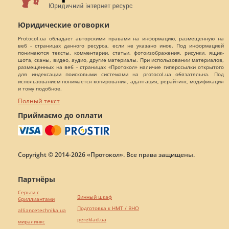
Юридические оговорки
Protocol.ua обладает авторскими правами на информацию, размещенную на
веб - страницах данного ресурса, если не указано иное. Под информацией
понимаются тексты, комментарии, статьи, фотоизображения, рисунки, ящик-
шота, сканы, видео, аудио, другие материалы. При использовании материалов,
размещенных на веб - страницах «Протокол» наличие гиперссылки открытого
для индексации поисковыми системами на protocol.ua обязательна. Под
использованием понимается копирования, адаптация, рерайтинг, модификация
и тому подобное.
Полный текст
Приймаємо до оплати
Copyright © 2014-2026 «Протокол». Все права защищены.
Партнёры
Серьги с
Винный шкаф
бриллиантами
Подготовка к НМТ / ВНО
alliancetechnika.ua
pereklad.ua
миралинкс