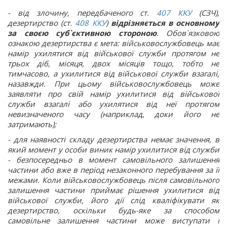
- від злочину, передбаченого ст.
407
ККУ
(СЗЧ),
дезертирство (ст.
408
ККУ
)
відрізняється в основному
за своєю суб`єктивною стороною
. Обов`язковою
ознакою дезертирства є мета: військовослужбовець має
намір ухилятися від військової служби протягом не
трьох діб, місяця, двох місяців тощо, тобто не
тимчасово, а ухилитися від військової служби взагалі,
назавжди. При цьому військовослужбовець може
заявляти про свій намір ухилитися від військової
служби взагалі або ухилятися від неї протягом
невизначеного часу (наприклад, доки його не
затримають);
- для наявності складу дезертирства немає значення, в
який момент у особи виник намір ухилитися від служби
- безпосередньо в момент самовільного залишення
частини або вже в період незаконного перебування за її
межами. Коли військовослужбовець після самовільного
залишення частини приймає рішення ухилитися від
військової служби, його дії слід кваліфікувати як
дезертирство, оскільки будь-яке за способом
самовільне залишення частини може виступати і