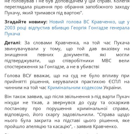
не головував і не був доповідачем у цій справі. Колегія
переглядала рішення про обрання запобіжного заходу
Пукачу, який тримався під вартою".
Згадайте новину:
Новий голова ВС Кравченко, ще у
2003 році відпустив вбивцю Георгія Гонгадзе генерала
Пукача
Деталі
: За словами Кравченка, на той час Пукача
звинувачували у тому, що той дав вказівку на
знищення певних документів, які могли
підтверджувати, що співробітники МВС вели
спостереження за Гонгадзе, а не в убивстві
Голова ВСУ вважає, що на суд не було впливу при
прийнятті рішення, керувалися практикою ЄСПЛ на
чинним на той час
Кримінальним кодексом
України.
Він також заявив, що після звільнення з-під варти Пукач
нікуди не тікав, а звернувся до суду та оскаржив
постанову про порушення кримінальної справи,
відповідно, його скаргу задовільнили. "Справа щодо
нього була закрита на підставі цього рішення, яке
пройшло апеляцію та касацію", - заявив Кравченко.