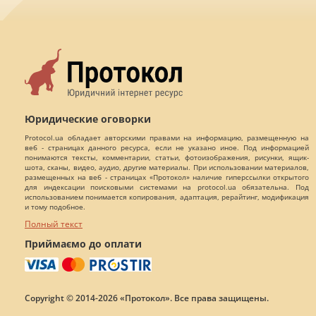
Юридические оговорки
Protocol.ua обладает авторскими правами на информацию, размещенную на
веб - страницах данного ресурса, если не указано иное. Под информацией
понимаются тексты, комментарии, статьи, фотоизображения, рисунки, ящик-
шота, сканы, видео, аудио, другие материалы. При использовании материалов,
размещенных на веб - страницах «Протокол» наличие гиперссылки открытого
для индексации поисковыми системами на protocol.ua обязательна. Под
использованием понимается копирования, адаптация, рерайтинг, модификация
и тому подобное.
Полный текст
Приймаємо до оплати
Copyright © 2014-2026 «Протокол». Все права защищены.