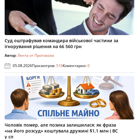
Суд оштрафував командира військової частини за
ігнорування рішення на 66 560 грн
Автор:
Лента от Протокола
05.08.2026
Просмотров:
516
Коментарии:
0
Чоловік помер, але позика залишилася: як фраза
«на його розсуд» коштувала дружині $1,1 млн ( ВС
у сп