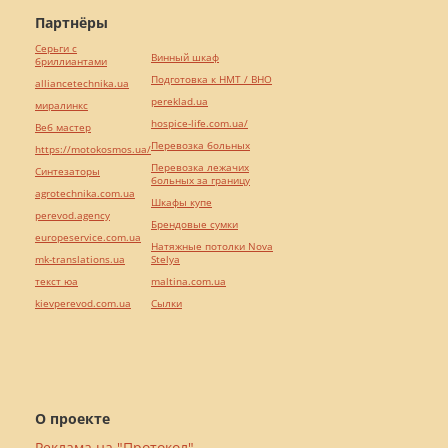
Партнёры
Серьги с
Винный шкаф
бриллиантами
Подготовка к НМТ / ВНО
alliancetechnika.ua
pereklad.ua
миралинкс
hospice-life.com.ua/
Веб мастер
Перевозка больных
https://motokosmos.ua/
Перевозка лежачих
Синтезаторы
больных за границу
agrotechnika.com.ua
Шкафы купе
perevod.agency
Брендовые сумки
europeservice.com.ua
Натяжные потолки Nova
mk-translations.ua
Stelya
текст юа
maltina.com.ua
kievperevod.com.ua
Cылки
О проекте
Реклама на "Протокол"