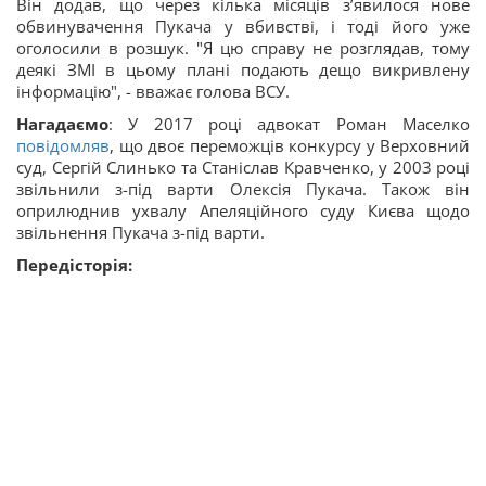
Він додав, що через кілька місяців з’явилося нове
обвинувачення Пукача у вбивстві, і тоді його уже
оголосили в розшук. "Я цю справу не розглядав, тому
деякі ЗМІ в цьому плані подають дещо викривлену
інформацію", - вважає голова ВСУ.
Нагадаємо
: У 2017 році адвокат Роман Маселко
повідомляв
, що двоє переможців конкурсу у Верховний
суд, Сергій Слинько та Станіслав Кравченко, у 2003 році
звільнили з-під варти Олексія Пукача. Також він
оприлюднив ухвалу Апеляційного суду Києва щодо
звільнення Пукача з-під варти.
Передісторія: