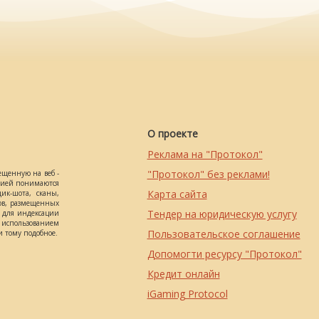
О проекте
Реклама на "Протокол"
"Протокол" без реклами!
ещенную на веб -
ацией понимаются
Карта сайта
ик-шота, сканы,
ов, размещенных
Тендер на юридическую услугу
о для индексации
использованием
Пользовательское соглашение
 тому подобное.
Допомогти ресурсу "Протокол"
Кредит онлайн
iGaming Protocol