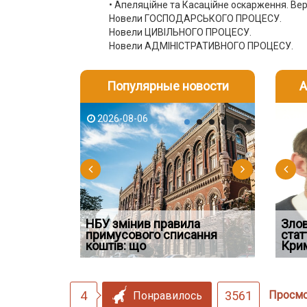
• Апеляційне та Касаційне оскарження. Ве
Новели ГОСПОДАРСЬКОГО ПРОЦЕСУ.
Новели ЦИВІЛЬНОГО ПРОЦЕСУ.
Новели АДМІНІСТРАТИВНОГО ПРОЦЕСУ.
Популярные новости
А
2026-08-06
2026-08-03
2026-08
202
НБУ змінив правила
Водії можуть отримати
Зло
мені та фото
примусового списання
компенсацію за незаконні
Правомі
стат
до вироку
коштів: що
дії
способо
Кри
4
3561
Просм
Понравилось