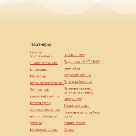
Партнёры
Серьги с
Винный шкаф
бриллиантами
Подготовка к НМТ / ВНО
alliancetechnika.ua
pereklad.ua
миралинкс
hospice-life.com.ua/
Веб мастер
Перевозка больных
https://motokosmos.ua/
Перевозка лежачих
Синтезаторы
больных за границу
agrotechnika.com.ua
Шкафы купе
perevod.agency
Брендовые сумки
europeservice.com.ua
Натяжные потолки Nova
mk-translations.ua
Stelya
текст юа
maltina.com.ua
kievperevod.com.ua
Cылки