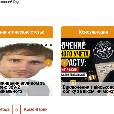
рховний Суд.
налитические статьи
Консультации
-05
6-08-04
2026-07-27
2026-08-05
2026-08-04
2026-08-06
2026-07-30
вживання впливом за
Переоформлення
Восьмий ААС факти
рним і ефективним
тею 369-2
Бронирование отменят с 1
Чоловік помер, але позика
відстрочки за іншою
Виключення з військов
підтвердив, що ЦВ
м захисту речових
мінального
сентября? Что на самом де
залишилася: як фраза «на
підставою: нов
обліку за віком: чи мож
скас
отров
0
Коментарии