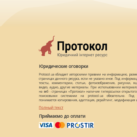
Юридические оговорки
Protocol.ua обладает авторскими правами на информацию, разм
страницах данного ресурса, если не указано иное. Под информ
тексты, комментарии, статьи, фотоизображения, рисунки, ящ
видео, аудио, другие материалы. При использовании материал
на веб - страницах «Протокол» наличие гиперссылки открытог
поисковыми системами на protocol.ua обязательна. Под 
понимается копирования, адаптация, рерайтинг, модификация и
Полный текст
Приймаємо до оплати