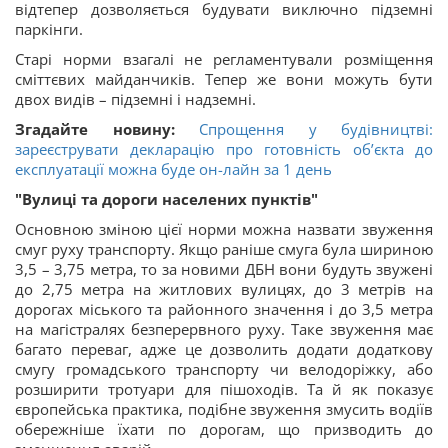
відтепер дозволяється будувати виключно підземні
паркінги.
Старі норми взагалі не регламентували розміщення
сміттєвих майданчиків. Тепер же вони можуть бути
двох видів – підземні і надземні.
Згадайте новину:
Спрощення у будівництві:
зареєструвати декларацію про готовність об’єкта до
експлуатації можна буде он-лайн за 1 день
"Вулиці та дороги населених пунктів"
Основною зміною цієї норми можна назвати звуження
смуг руху транспорту. Якщо раніше смуга була шириною
3,5 – 3,75 метра, то за новими ДБН вони будуть звужені
до 2,75 метра на житлових вулицях, до 3 метрів на
дорогах міського та районного значення і до 3,5 метра
на магістралях безперервного руху. Таке звуження має
багато переваг, адже це дозволить додати додаткову
смугу громадського транспорту чи велодоріжку, або
розширити тротуари для пішоходів. Та й як показує
європейська практика, подібне звуження змусить водіїв
обережніше їхати по дорогам, що призводить до