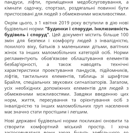
пандуси, ліфти, приміщення медобслуговування, а
кімнати садочку, спортзал, роздягальні повинні бути
пристосовані для людей з обмеженими можливостями.
Окрім цього, з 1 квітня 2019 року вступили в дію нові
будівельні норми
"Будинки і споруди. Інклюзивність
будівель і споруд"
. Цей документ містить більше 100
змін для безпеки і комфорту людей з інвалідністю,
похилого віку, батьків з маленькими дітьми, вагітних
жінок та інших маломобільних категорій осіб. Норми
регламентують обов’язкове облаштування елементів
безбар’єрності, а також наводять технічні
характеристики проектування пандусів, підйомників,
ліфтів, тактильних елементів, таблиць зі шрифтом
Брайля, спеціальних звукових сигналізаторів. Загалом,
усіх необхідних допоміжних елементів для людей з
обмеженими можливостями. Завдяки введенню цих
норм, життя, пересування та орієнтування осіб з
інвалідністю та інших маломобільних груп населення
має значно стати простішим і легшим.
Нові державні будівельні норми покликані оновити та
створити комфортний міський простір. І хоча
застосовуватися вони зараз будуть здебільшого до