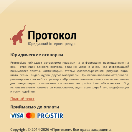
Юридические оговорки
Protocol.ua обладает авторскими правами на информацию, размещенную на
веб - страницах данного ресурса, если не указано иное. Под информацией
понимаются тексты, комментарии, статьи, фотоизображения, рисунки, ящик-
шота, сканы, видео, аудио, другие материалы. При использовании материалов,
размещенных на веб - страницах «Протокол» наличие гиперссылки открытого
для индексации поисковыми системами на protocol.ua обязательна. Под
использованием понимается копирования, адаптация, рерайтинг, модификация
и тому подобное.
Полный текст
Приймаємо до оплати
Copyright © 2014-2026 «Протокол». Все права защищены.