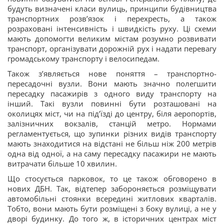
будуть визначені класи вулиць, принципи будівництва
транспортних розв’язок і перехресть, а також
розраховані інтенсивність і швидкість руху. Ці схеми
мають допомогти великим містам розумно розвивати
транспорт, організувати дорожній рух і надати перевагу
громадському транспорту і велосипедам.
Також з’являється нове поняття – транспортно-
пересадочні вузли. Вони мають значно полегшити
пересадку пасажирів з одного виду транспорту на
інший. Такі вузли повинні бути розташовані на
околицях міст, чи на під’їзді до центру, біля аеропортів,
залізничних вокзалів, станцій метро. Нормами
регламентується, що зупинки різних видів транспорту
мають знаходитися на відстані не більш ніж 200 метрів
одна від одної, а на саму пересадку пасажири не мають
витрачати більше 10 хвилин.
Що стосується парковок, то це також обговорено в
нових ДБН. Так, відтепер забороняється розміщувати
автомобільні стоянки всередині житлових кварталів.
Тобто, вони мають бути розміщені з боку вулиці, а не у
дворі будинку. До того ж, в історичних центрах міст