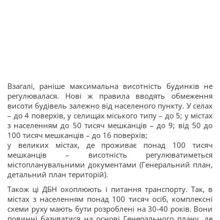
Взагалі, раніше максимальна висотність будинків не
регулювалася. Нові ж правила вводять обмеження
висоти будівель залежно від населеного пункту. У селах
– до 4 поверхів, у селищах міського типу – до 5; у містах
з населенням до 50 тисяч мешканців – до 9; від 50 до
100 тисяч мешканців – до 16 поверхів;
у великих містах, де проживає понад 100 тисяч
мешканців – висотність регулюватиметься
містопланувальними документами (Генеральний план,
детальний план територій).
Також ці ДБН охоплюють і питання транспорту. Так, в
містах з населенням понад 100 тисяч осіб, комплексні
схеми руху мають бути розроблені на 30-40 років. Вони
повинні базуватися на основі Генерального плану, де