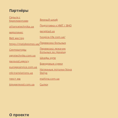
Партнёры
Серьги с
Винный шкаф
бриллиантами
Подготовка к НМТ / ВНО
alliancetechnika.ua
pereklad.ua
миралинкс
hospice-life.com.ua/
Веб мастер
Перевозка больных
https://motokosmos.ua/
Перевозка лежачих
Синтезаторы
больных за границу
agrotechnika.com.ua
Шкафы купе
perevod.agency
Брендовые сумки
europeservice.com.ua
Натяжные потолки Nova
mk-translations.ua
Stelya
текст юа
maltina.com.ua
kievperevod.com.ua
Cылки
О проекте