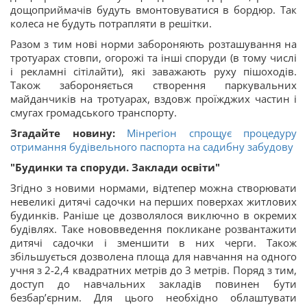
дощоприймачів будуть вмонтовуватися в бордюр. Так
колеса не будуть потрапляти в решітки.
Разом з тим нові норми забороняють розташування на
тротуарах стовпи, огорожі та інші споруди (в тому числі
і рекламні сітілайти), які заважають руху пішоходів.
Також забороняється створення паркувальних
майданчиків на тротуарах, вздовж проїжджих частин і
смугах громадського транспорту.
Згадайте новину:
Мінрегіон спрощує процедуру
отримання будівельного паспорта на садибну забудову
"Будинки та споруди. Заклади освіти"
Згідно з новими нормами, відтепер можна створювати
невеликі дитячі садочки на перших поверхах житлових
будинків. Раніше це дозволялося виключно в окремих
будівлях. Таке нововведення покликане розвантажити
дитячі садочки і зменшити в них черги. Також
збільшується дозволена площа для навчання на одного
учня з 2-2,4 квадратних метрів до 3 метрів. Поряд з тим,
доступ до навчальних закладів повинен бути
безбар’єрним. Для цього необхідно облаштувати