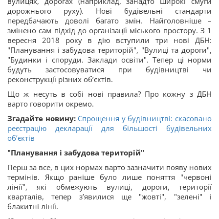
вулицях, дорогах (наприклад, занадто широкі смуги
дорожнього руху). Нові будівельні стандарти
передбачають доволі багато змін. Найголовніше –
змінено сам підхід до організації міського простору. З 1
вересня 2018 року в дію вступили три нові ДБН:
"Планування і забудова територій", "Вулиці та дороги",
"Будинки і споруди. Заклади освіти". Тепер ці норми
будуть застосовуватися при будівництві чи
реконструкції різних об’єктів.
Що ж несуть в собі нові правила? Про кожну з ДБН
варто говорити окремо.
Згадайте новину:
Спрощення у будівництві: скасовано
реєстрацію декларації для більшості будівельних
об’єктів
"Планування і забудова територій"
Перш за все, в цих нормах варто зазначити появу нових
термінів. Якщо раніше було лише поняття "червоні
лінії", які обмежують вулиці, дороги, території
кварталів, тепер з’явилися ще "жовті", "зелені" і
блакитні лінії.