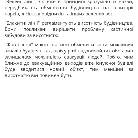
"Зелені лінії", як вже в принципі зрозуміло із назви,
передбачають обмеження будівництва на території
парків, лісів, заповідників та інших зелених зон.
"Блакитні лінії" регламентують висотність будівництва.
Вони покликані вирішити проблему хаотичної
забудови за висотністю.
"Жовті лінії" мають на меті обмежити зони можливих
завалів будівель так, щоб у разі надзвичайних обставин
залишалася можливість евакуації людей. Тобто, чим
ближче до евакуаційних виходів вже існуючої будівлі
буде зводитися новий об’єкт, тим менший за
висотністю він повинен бути.