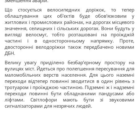
зменшення аварій.
Що стосується велосипедних доріжок, то тепер
облаштування цих об’єктів буде обов’язковим у
житлових і промислових районах, на дорогах місцевого
значення, селищних і сільських дорогах. Вони будуть у
вигляді велосмуг, тобто розташовані на проїжджій
частині і в односторонньому напрямку. Проте,
двосторонні велодоріжки також передбачено новими
ДБН.
Велику увагу приділено безбар’єрному простору на
вулицях міст. Йдеться про полегшення пересування для
маломобільних верств населення. Для цього наземні
переходи відтепер повинні зводитися в один рівень з
тротуаром і проїжджою частиною. Підземні ж і надземні
переходи повинні бути обладнаними пандусами або
ліфтами. Світлофори мають бути зі звуковими
сигналізаторами для незрячих людей.