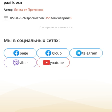
разі їх осп
Автор:
Лента от Протокола
05.08.2026
Просмотров:
355
Коментарии:
0
Смотреть все новости
Мы в социальных сетях:
page
group
telegram
viber
youtube