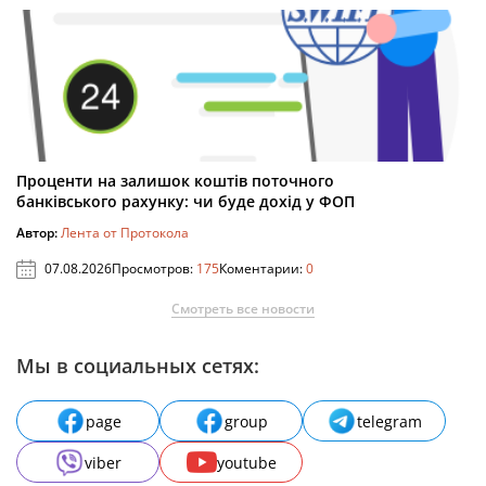
Проценти на залишок коштів поточного
банківського рахунку: чи буде дохід у ФОП
Автор:
Лента от Протокола
07.08.2026
Просмотров:
175
Коментарии:
0
Смотреть все новости
Мы в социальных сетях:
page
group
telegram
viber
youtube