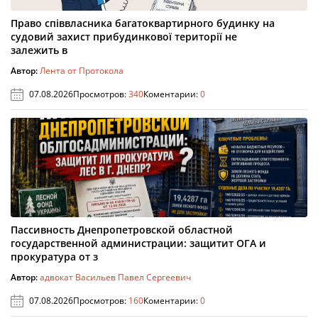
Право співвласника багатоквартирного будинку на
судовий захист прибудинкової території не
залежить в
Автор:
Лента от Протокола
07.08.2026
Просмотров:
340
Коментарии:
0
Пассивность Днепропетровской областной
государственной администрации: защитит ОГА и
прокуратура от з
Автор:
адвокат Васильев Павел Сергеевич
07.08.2026
Просмотров:
160
Коментарии:
0