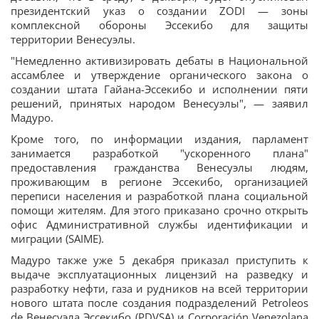
президентский указ о создании ZODI — зоны
комплексной обороны Эссекибо для защиты
территории Венесуэлы.
"Немедленно активизировать дебаты в Национальной
ассамблее и утверждение органического закона о
создании штата Гайана-Эссекибо и исполнении пяти
решений, принятых народом Венесуэлы", — заявил
Мадуро.
Кроме того, по информации издания, парламент
занимается разработкой "ускоренного плана"
предоставления гражданства Венесуэлы людям,
проживающим в регионе Эссекибо, организацией
переписи населения и разработкой плана социальной
помощи жителям. Для этого приказано срочно открыть
офис Административной службы идентификации и
миграции (SAIME).
Мадуро также уже 5 декабря приказал приступить к
выдаче эксплуатационных лицензий на разведку и
разработку нефти, газа и рудников на всей территории
нового штата после создания подразделений Petroleos
de Венесуэла Эссекибо (PDVSA) и Corporación Venezolana