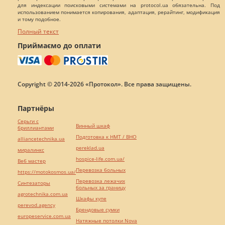
для индексации поисковыми системами на protocol.ua обязательна. Под
использованием понимается копирования, адаптация, рерайтинг, модификация
и тому подобное.
Полный текст
Приймаємо до оплати
Copyright © 2014-2026 «Протокол». Все права защищены.
Партнёры
Серьги с
Винный шкаф
бриллиантами
Подготовка к НМТ / ВНО
alliancetechnika.ua
pereklad.ua
миралинкс
hospice-life.com.ua/
Веб мастер
Перевозка больных
https://motokosmos.ua/
Перевозка лежачих
Синтезаторы
больных за границу
agrotechnika.com.ua
Шкафы купе
perevod.agency
Брендовые сумки
europeservice.com.ua
Натяжные потолки Nova