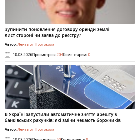
Зупинити поновлення договору оренди землі:
лист стороні чи заява до реєстру?
Автор:
Лента от Протокола
10.08.2026
Просмотров:
204
Коментарии:
0
В Україні запустили автоматичне зняття арешту з
банківських рахунків: які зміни чекають боржників
Автор:
Лента от Протокола
10.08.2026
Просмотров:
50
Коментарии:
0