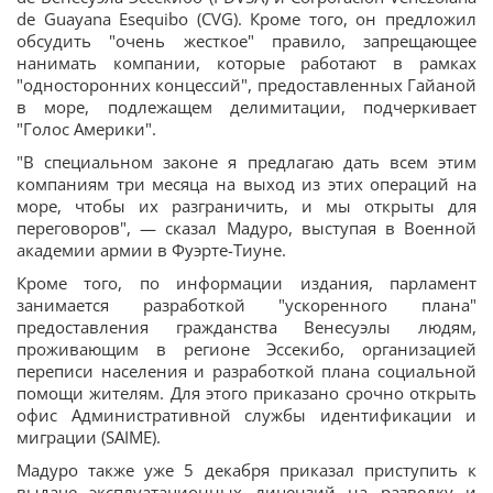
de Guayana Esequibo (CVG). Кроме того, он предложил
обсудить "очень жесткое" правило, запрещающее
нанимать компании, которые работают в рамках
"односторонних концессий", предоставленных Гайаной
в море, подлежащем делимитации, подчеркивает
"Голос Америки".
"В специальном законе я предлагаю дать всем этим
компаниям три месяца на выход из этих операций на
море, чтобы их разграничить, и мы открыты для
переговоров", — сказал Мадуро, выступая в Военной
академии армии в Фуэрте-Тиуне.
Кроме того, по информации издания, парламент
занимается разработкой "ускоренного плана"
предоставления гражданства Венесуэлы людям,
проживающим в регионе Эссекибо, организацией
переписи населения и разработкой плана социальной
помощи жителям. Для этого приказано срочно открыть
офис Административной службы идентификации и
миграции (SAIME).
Мадуро также уже 5 декабря приказал приступить к
выдаче эксплуатационных лицензий на разведку и