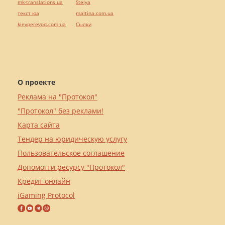
mk-translations.ua
Stelya
текст юа
maltina.com.ua
kievperevod.com.ua
Cылки
О проекте
Реклама на "Протокол"
"Протокол" без реклами!
Карта сайта
Тендер на юридическую услугу
Пользовательское соглашение
Допомогти ресурсу "Протокол"
Кредит онлайн
iGaming Protocol