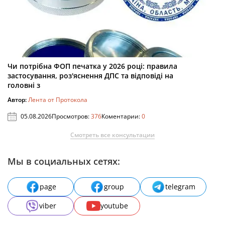
Чи потрібна ФОП печатка у 2026 році: правила
застосування, роз'яснення ДПС та відповіді на
головні з
Автор:
Лента от Протокола
05.08.2026
Просмотров:
376
Коментарии:
0
Смотреть все консультации
Мы в социальных сетях:
page
group
telegram
viber
youtube