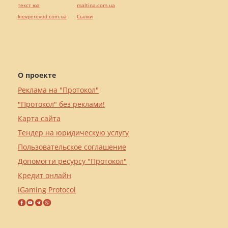
текст юа
maltina.com.ua
kievperevod.com.ua
Cылки
О проекте
Реклама на "Протокол"
"Протокол" без реклами!
Карта сайта
Тендер на юридическую услугу
Пользовательское соглашение
Допомогти ресурсу "Протокол"
Кредит онлайн
iGaming Protocol