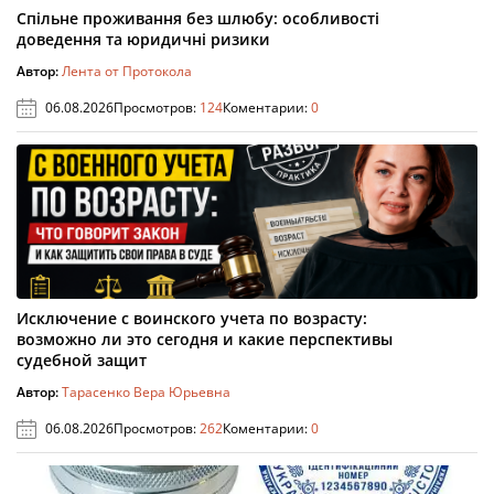
Спільне проживання без шлюбу: особливості
доведення та юридичні ризики
Автор:
Лента от Протокола
06.08.2026
Просмотров:
124
Коментарии:
0
Исключение с воинского учета по возрасту:
возможно ли это сегодня и какие перспективы
судебной защит
Автор:
Тарасенко Вера Юрьевна
06.08.2026
Просмотров:
262
Коментарии:
0