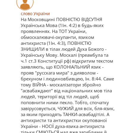
слово України
На Московщині ПОВНІСТЮ ВІДСУТНЯ
Українська Мова (1Ін. 4:2) в будь-яких
проявленнях. На ТОТ України,
обмоскалювачі-окупанти, язиком
антихриста (1Ін. 4:3), ПОВНІСТЮ
ЗНИЩИЛИ в тілах людей Духа Божого -
Українську Мову. Москалі (преамбула та
ч.1 ст.3 Конституції рф) відкритим текстом
заявляють, що КОЛОНІАЛЬНИЙ язик -
прояв "русскага мира" з дияволом -
брехуном і людиновбивцею, Ін. 8:44. Саме
тому ВІЙНА - москалізатори збройно
"асвабаждают" від національних мов тіла
людей, території від тіл людей, щоб
поповнити ними пекло. Тобто, спочатку
завірусовується, ЧУЖИЙ для всіх, бля-язик,
за яким приходять ТАНКИ-асвабадітілі. А
антихристи та антихристки окупованої
України - НОСІЇ духа-язика антихриста
тільки СМІЮТЬСЯ над вже загиблими й