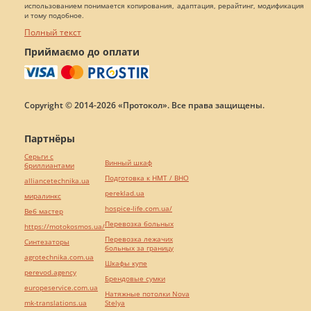
использованием понимается копирования, адаптация, рерайтинг, модификация
и тому подобное.
Полный текст
Приймаємо до оплати
Copyright © 2014-2026 «Протокол». Все права защищены.
Партнёры
Серьги с
Винный шкаф
бриллиантами
Подготовка к НМТ / ВНО
alliancetechnika.ua
pereklad.ua
миралинкс
hospice-life.com.ua/
Веб мастер
Перевозка больных
https://motokosmos.ua/
Перевозка лежачих
Синтезаторы
больных за границу
agrotechnika.com.ua
Шкафы купе
perevod.agency
Брендовые сумки
europeservice.com.ua
Натяжные потолки Nova
mk-translations.ua
Stelya