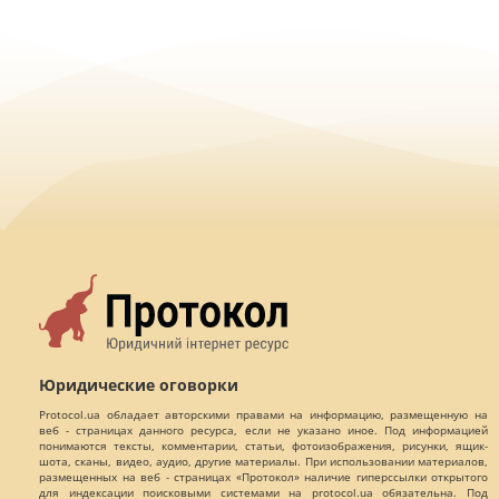
Юридические оговорки
Protocol.ua обладает авторскими правами на информацию, размещенную на
веб - страницах данного ресурса, если не указано иное. Под информацией
понимаются тексты, комментарии, статьи, фотоизображения, рисунки, ящик-
шота, сканы, видео, аудио, другие материалы. При использовании материалов,
размещенных на веб - страницах «Протокол» наличие гиперссылки открытого
для индексации поисковыми системами на protocol.ua обязательна. Под