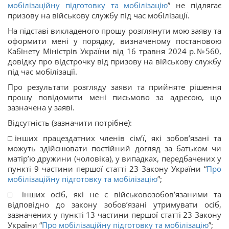
мобілізаційну підготовку та мобілізацію
” не підлягає
призову на військову службу під час мобілізації.
На підставі викладеного прошу розглянути мою заяву та
оформити мені у порядку, визначеному постановою
Кабінету Міністрів України від 16 травня 2024 р.№560,
довідку про відстрочку від призову на військову службу
під час мобілізації.
Про результати розгляду заяви та прийняте рішення
прошу повідомити мені письмово за адресою, що
зазначена у заяві.
Відсутність (зазначити потрібне):
□інших працездатних членів сім’ї, які зобов’язані та
можуть здійснювати постійний догляд за батьком чи
матір’ю дружини (чоловіка), у випадках, передбачених у
пункті 9 частини першої статті 23 Закону України “
Про
мобілізаційну підготовку та мобілізацію
”;
□ інших осіб, які не є військовозобов’язаними та
відповідно до закону зобов’язані утримувати осіб,
зазначених у пункті 13 частини першої статті 23 Закону
України “
Про мобілізаційну підготовку та мобілізацію
”;