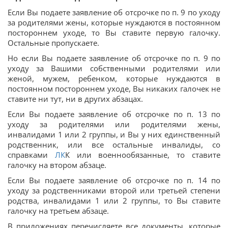
Если Вы подаете заявление об отсрочке по п. 9 по уходу
за родителями жены, которые нуждаются в постоянном
постороннем уходе, то Вы ставите первую галочку.
Остальные пропускаете.
Но если Вы подаете заявление об отсрочке по п. 9 по
уходу за Вашими собственными родителями или
женой, мужем, ребенком, которые нуждаются в
постоянном постороннем уходе, Вы никаких галочек не
ставите ни тут, ни в других абзацах.
Если Вы подаете заявление об отсрочке по п. 13 по
уходу за родителями или родителями жены,
инвалидами 1 или 2 группы, и Вы у них единственный
родственник, или все остальные инвалиды, со
справками
ЛК
К или военнообязанные, то ставите
галочку на втором абзаце.
Если Вы подаете заявление об отсрочке по п. 14 по
уходу за родственниками второй или третьей степени
родства, инвалидами 1 или 2 группы, то Вы ставите
галочку на третьем абзаце.
В приложениях перечисляете все документы, которые