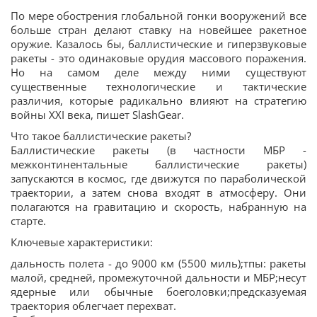
По мере обострения глобальной гонки вооружений все
больше стран делают ставку на новейшее ракетное
оружие. Казалось бы, баллистические и гиперзвуковые
ракеты - это одинаковые орудия массового поражения.
Но на самом деле между ними существуют
существенные технологические и тактические
различия, которые радикально влияют на стратегию
войны XXI века, пишет SlashGear.
Что такое баллистические ракеты?
Баллистические ракеты (в частности МБР -
межконтинентальные баллистические ракеты)
запускаются в космос, где движутся по параболической
траектории, а затем снова входят в атмосферу. Они
полагаются на гравитацию и скорость, набранную на
старте.
Ключевые характеристики:
дальность полета - до 9000 км (5500 миль);тпы: ракеты
малой, средней, промежуточной дальности и МБР;несут
ядерные или обычные боеголовки;предсказуемая
траектория облегчает перехват.