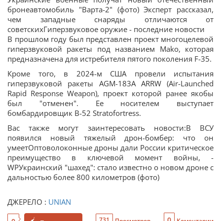
бронеавтомобиль "Варта-2" (фото) Эксперт рассказал,
чем западные снаряды отличаются от
советскихГиперзвуковое оружие - последние новости
В прошлом году был представлен проект многоцелевой
гиперзвуковой ракеты под названием Mako, которая
предназначена для истребителя пятого поколения F-35.
Кроме того, в 2024-м США провели испытания
гиперзвуковой ракеты AGM-183A ARRW (Air-Launched
Rapid Response Weapon), проект которой ранее якобы
был "отменен". Ее носителем выступает
бомбардировщик B-52 Stratofortress.
Вас также могут заинтересовать новости:В ВСУ
появился новый тяжелый дрон-бомбер: что он
умеетОптоволоконные дроны дали России критическое
преимущество в ключевой момент войны, -
WPУкраинский "шахед": стало известно о новом дроне с
дальностью более 800 километров (фото)
ДЖЕРЕЛО :
UNIAN
0
731
Просмотров
Коментарии