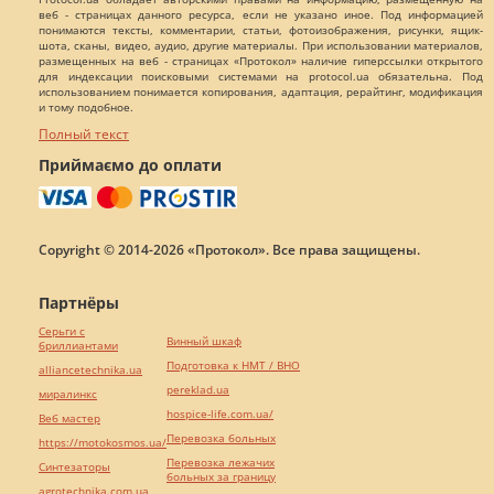
веб - страницах данного ресурса, если не указано иное. Под информацией
понимаются тексты, комментарии, статьи, фотоизображения, рисунки, ящик-
шота, сканы, видео, аудио, другие материалы. При использовании материалов,
размещенных на веб - страницах «Протокол» наличие гиперссылки открытого
для индексации поисковыми системами на protocol.ua обязательна. Под
использованием понимается копирования, адаптация, рерайтинг, модификация
и тому подобное.
Полный текст
Приймаємо до оплати
Copyright © 2014-2026 «Протокол». Все права защищены.
Партнёры
Серьги с
Винный шкаф
бриллиантами
Подготовка к НМТ / ВНО
alliancetechnika.ua
pereklad.ua
миралинкс
hospice-life.com.ua/
Веб мастер
Перевозка больных
https://motokosmos.ua/
Перевозка лежачих
Синтезаторы
больных за границу
agrotechnika.com.ua