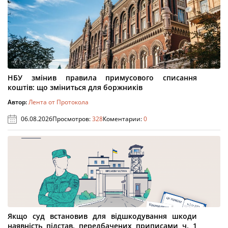
НБУ змінив правила примусового списання
коштів: що зміниться для боржників
Автор:
Лента от Протокола
06.08.2026
Просмотров:
328
Коментарии:
0
Якщо суд встановив для відшкодування шкоди
наявність підстав, передбачених приписами ч. 1