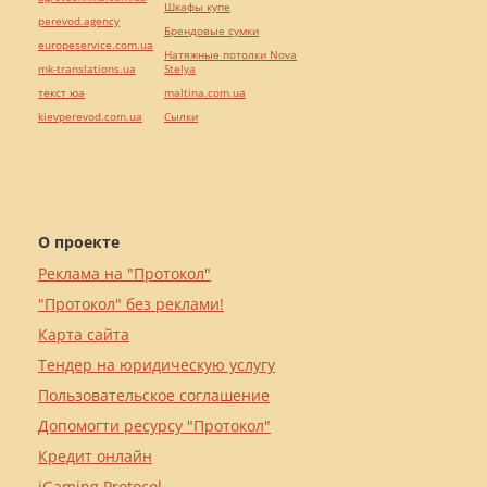
Шкафы купе
perevod.agency
Брендовые сумки
europeservice.com.ua
Натяжные потолки Nova
mk-translations.ua
Stelya
текст юа
maltina.com.ua
kievperevod.com.ua
Cылки
О проекте
Реклама на "Протокол"
"Протокол" без реклами!
Карта сайта
Тендер на юридическую услугу
Пользовательское соглашение
Допомогти ресурсу "Протокол"
Кредит онлайн
iGaming Protocol