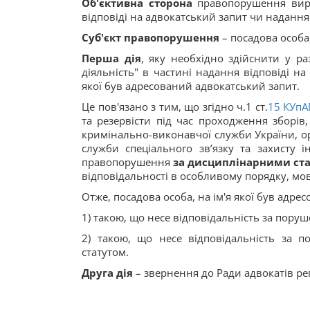
Об'єктивна сторона
правопорушення вира
відповіді на адвокатський запит чи надання 
Суб'єкт
правопорушення
– посадова особа,
Перша дія
, яку необхідно здійснити у р
діяльність" в частині надання відповіді на
якої був адресований адвокатський запит.
Це пов'язано з тим, що згідно ч.1 ст.
15
КУпА
та резервісти під час проходження зборів
кримінально-виконавчої служби України, ор
служби спеціального зв’язку та захисту і
правопорушення
за дисциплінарними ст
відповідальності в особливому порядку, мов
Отже, посадова особа, на ім'я якої був адр
1) такою, що несе відповідальність за пору
2) такою, що несе відповідальність за 
статутом.
Друга дія
– звернення до Ради адвокатів рег