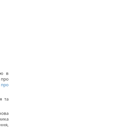
ію в
 про
 про
я та
нова
ника
ння,