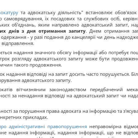
окатуру
та адвокатську діяльність" встановлює обов'язок
о самоврядування, їх посадових та службових осіб, керівн
дських об’єднань, яким направлено адвокатський запит, на
чих днів з дня отримання запиту
. Днем отримання за
 одержання - у разі подання до канцелярії чи день надходж
о відправлення.
ується надання значного обсягу інформації або потребує по
 строк розгляду адвокатського запиту може бути продовжен
ричин такого продовження.
ок надання відповіді на запит досить часто порушується. Бі
норування адвокатського запиту.
катів вітчизняним законодавством передбачений меха
ності за ненадання відповіді на адвокатський запит чи над
ності за порушення права адвоката на інформацію та з'ясув
конкретних прикладах.
про адміністративні правопорушення
неправомірна відмо
вне надання інформації, надання інформації, що не відпов