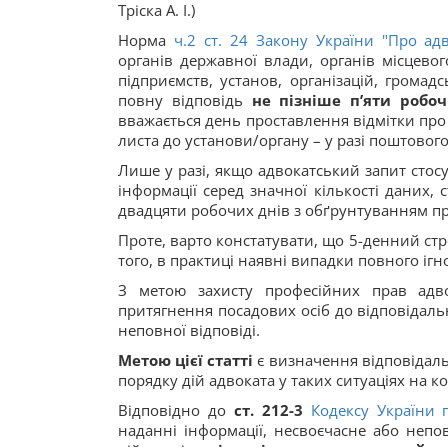
Тріска А. І.)
Норма
ч.2 ст. 24 Закону України "
Про адв
органів державної влади, органів місцевог
підприємств, установ, організацій, грома
повну відповідь
не пізніше п’яти робо
вважається день проставлення відмітки про
листа до установи/органу – у разі поштовог
Лише у разі, якщо адвокатський запит стос
інформації серед значної кількості даних,
двадцяти робочих днів з обґрунтуванням п
Проте, варто констатувати, що 5-денний стр
того, в практиці наявні випадки повного іг
З метою захисту професійних прав адво
притягнення посадових осіб до відповідаль
неповної відповіді.
Метою цієї статті
є визначення відповідаль
порядку дій адвоката у таких ситуаціях на 
Відповідно до
ст. 212-3
Кодексу України 
наданні інформації, несвоєчасне або непо