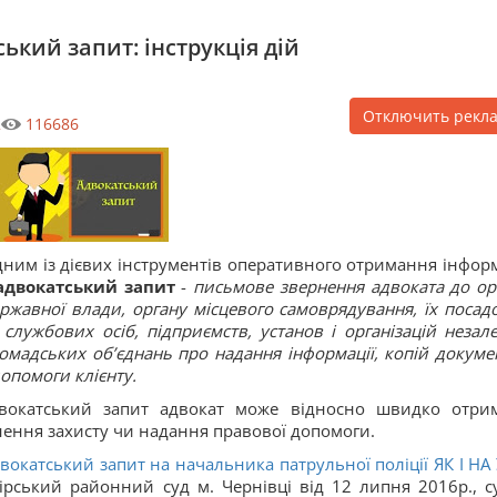
ький запит: інструкція дій
Отключить рекл
2
116686
ним із дієвих інструментів оперативного отримання інформ
адвокатський запит
-
письмове звернення адвоката до ор
ржавної влади, органу місцевого самоврядування, їх посад
 службових осіб, підприємств, установ і організацій незал
омадських об’єднань про надання інформації, копій докумен
опомоги клієнту.
вокатський запит адвокат може відносно швидко отри
нення захисту чи надання правової допомоги.
двокатський запит на начальника патрульної поліції ЯК І НА 
ірський районний суд м. Чернівці від 12 липня 2016р., с