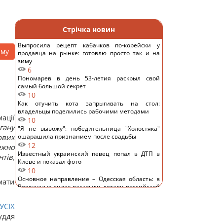
Стрічка новин
Выпросила рецепт кабачков по-корейски у
аму
продавца на рынке: готовлю просто так и на
зиму
6
Пономарев в день 53-летия раскрыл свой
самый большой секрет
10
Как отучить кота запрыгивать на стол:
владельцы поделились рабочими методами
ації
10
гану
"Я не вывожу": победительница "Холостяка"
ових
ошарашила признанием после свадьбы
12
ежно
Известный украинский певец попал в ДТП в
тів,
Киеве и показал фото
10
Основное направление – Одесская область: в
мати
Воздушных силах раскрыли детали российской
атаки
11
УСІХ
Замораживаю ягоды так - зимой пахнут, как с
уддя
грядки, не превращаются в кашу: простой трюк