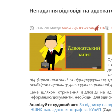
Ненадання відповіді на адвокатс
01.07.2017
Автор:
Коломійчук В'ячеслав
116
Од
є
де
та
від форми власності та підпорядкування, гр
необхідних адвокату для надання правової д
Саме шляхом отримання відповіді на ад
інформацію/документи, необхідні для здійс
Аналізуйте судовий акт:
За відписку на а
ІНШИХ накладається штраф за
КУпАП
(Садг