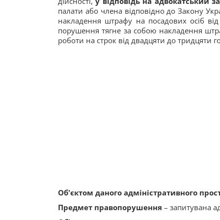
дійсності,
у відповідь на адвокатський з
палати або члена відповідно до Закону Укр
накладення штрафу на посадових осіб від
порушення тягне за собою накладення штра
роботи на строк від двадцяти до тридцяти г
Об'єктом
даного адміністративного прос
Предмет
правопорушення
– запитувана ад