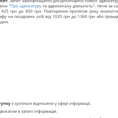
апит
, запит кваліфікаційно-дисциплінарної комісії адвокатур
аїни "
Про адвокатуру
та адвокатську діяльність"- тягне за с
 425 грн до 850 грн. Повторення протягом року аналогіч
фу на посадових осіб від 1020 грн до 1360 грн або громад
один.
тупку
є суспільні відносини у сфері інформації.
вокатом в запиті інформація.