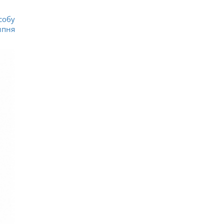
собу
ипня