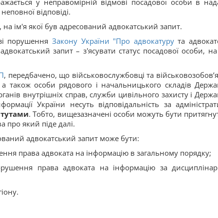
жається у неправомірній відмові посадової особи в над
неповної відповіді.
 на ім'я якої був адресований адвокатський запит.
азі порушення
Закону України "
Про адвокатуру
та адвокат
 адвокатський запит – з'ясувати статус посадової особи, на 
П
, передбачено, що військовослужбовці та військовозобов’я
, а також особи рядового і начальницького складів Держа
ганів внутрішніх справ, служби цивільного захисту і Держа
нформації України несуть відповідальність за адміністрат
атутами
. Тобто, вищезазначені особи можуть бути притягнут
а про який піде далі.
есований адвокатський запит може бути:
шення права адвоката на інформацію в загальному порядку;
порушення права адвоката на інформацію за дисципліна
іону.