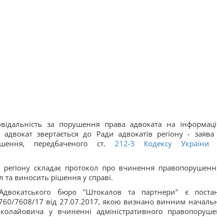
овідальність за порушення права адвоката на інформац
 адвокат звертається до Ради адвокатів регіону - заява
шення, передбаченого ст.
212-3
Кодексу України
ів регіону складає протокол про вчинення правопорушенн
л та виносить рішення у справі.
 Адвокатського бюро "Штокалов та партнери" є поста
760/7608/17 від 27.07.2017, якою визнано винним началь
олайовича у вчиненні адміністративного правопоруше