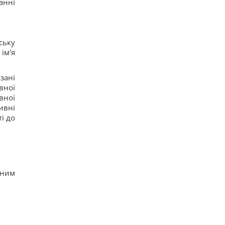
анні
ську
ім'я
зані
вної
вної
ивні
і до
рним