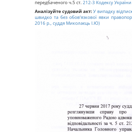
передбаченого ч.5 ст.
212-3
Кодексу України
Аналізуйте судовий акт:
У випадку відпис
швидко та без обов’язкової явки правопо
2016 р., суддя Миколаєць І.Ю)