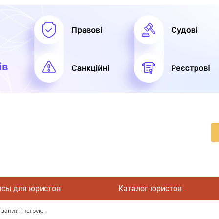
исы для юристов
Каталог юристов
апит: інструк...