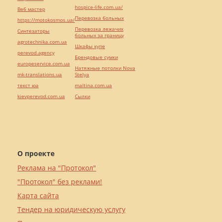
hospice-life.com.ua/
Веб мастер
Перевозка больных
https://motokosmos.ua/
Перевозка лежачих
Синтезаторы
больных за границу
agrotechnika.com.ua
Шкафы купе
perevod.agency
Брендовые сумки
europeservice.com.ua
Натяжные потолки Nova
mk-translations.ua
Stelya
текст юа
maltina.com.ua
kievperevod.com.ua
Cылки
О проекте
Реклама на "Протокол"
"Протокол" без реклами!
Карта сайта
Тендер на юридическую услугу