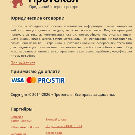
Юридические оговорки
Protocol.ua обладает авторскими правами на информацию, размещенную на
веб - страницах данного ресурса, если не указано иное. Под информацией
понимаются тексты, комментарии, статьи, фотоизображения, рисунки, ящик-
шота, сканы, видео, аудио, другие материалы. При использовании материалов,
размещенных на веб - страницах «Протокол» наличие гиперссылки открытого
для индексации поисковыми системами на protocol.ua обязательна. Под
использованием понимается копирования, адаптация, рерайтинг, модификация
и тому подобное.
Полный текст
Приймаємо до оплати
Copyright © 2014-2026 «Протокол». Все права защищены.
Партнёры
Серьги с
Винный шкаф
бриллиантами
Подготовка к НМТ / ВНО
alliancetechnika.ua
pereklad.ua
миралинкс