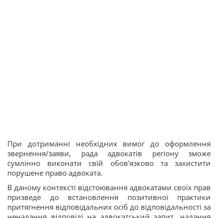
При дотриманні необхідних вимог до оформлення
звернення/заяви, рада адвокатів регіону зможе
сумлінно виконати свій обов'язково та захистити
порушене право адвоката.
В даному контексті відстоювання адвокатами своїх прав
призведе до встановлення позитивної практики
притягнення відповідальних осіб до відповідальності за
ненадання відповіді на адвокатський запит, надання