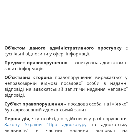
Об'єктом
даного адміністративного проступку
є
суспільні відносини у сфері інформації.
Предмет
правопорушення
– запитувана адвокатом в
запиті інформація.
Об'єктивна сторона
правопорушення виражається у
неправомірній відмові посадової особи в наданні
відповіді на адвокатський запит чи надання неповної
відповіді.
Суб'єкт
правопорушення
– посадова особа, на ім'я якої
був адресований адвокатський запит.
Перша дія
, яку необхідно здійснити у разі порушення
Закону України "
Про адвокатуру
та адвокатську
діяльність" в частині надання відповіді на