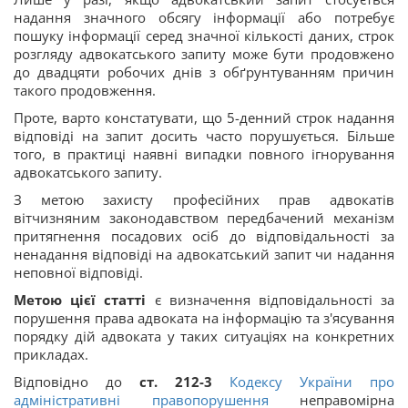
надання значного обсягу інформації або потребує
пошуку інформації серед значної кількості даних, строк
розгляду адвокатського запиту може бути продовжено
до двадцяти робочих днів з обґрунтуванням причин
такого продовження.
Проте, варто констатувати, що 5-денний строк надання
відповіді на запит досить часто порушується. Більше
того, в практиці наявні випадки повного ігнорування
адвокатського запиту.
З метою захисту професійних прав адвокатів
вітчизняним законодавством передбачений механізм
притягнення посадових осіб до відповідальності за
ненадання відповіді на адвокатський запит чи надання
неповної відповіді.
Метою цієї статті
є визначення відповідальності за
порушення права адвоката на інформацію та з'ясування
порядку дій адвоката у таких ситуаціях на конкретних
прикладах.
Відповідно до
ст. 212-3
Кодексу України про
адміністративні правопорушення
неправомірна