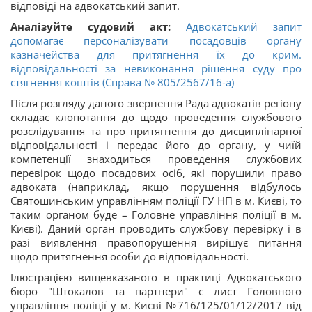
відповіді на адвокатський запит.
Аналізуйте судовий акт:
Адвокатський запит
допомагає персоналізувати посадовців органу
казначейства для притягнення їх до крим.
відповідальності за невиконання рішення суду про
стягнення коштів (Справа № 805/2567/16-а)
Після розгляду даного звернення Рада адвокатів регіону
складає клопотання до щодо проведення службового
розслідування та про притягнення до дисциплінарної
відповідальності і передає його до органу, у чиїй
компетенції знаходиться проведення службових
перевірок щодо посадових осіб, які порушили право
адвоката (наприклад, якщо порушення відбулось
Святошинським управлінням поліції ГУ НП в м. Києві, то
таким органом буде – Головне управління поліції в м.
Києві). Даний орган проводить службову перевірку і в
разі виявлення правопорушення вирішує питання
щодо притягнення особи до відповідальності.
Ілюстрацією вищевказаного в практиці Адвокатського
бюро "Штокалов та партнери" є лист Головного
управління поліції у м. Києві №716/125/01/12/2017 від