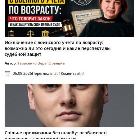
Исключение с воинского учета по возрасту:
возможно ли это сегодня и какие перспективы
судебной защит
Автор:
Тарасенко Вера Юрьевна
06.08.2026
Переглядів:
251
Коментарі:
0
Спільне проживання без шлюбу: особливості
доведення та юридичні ризики