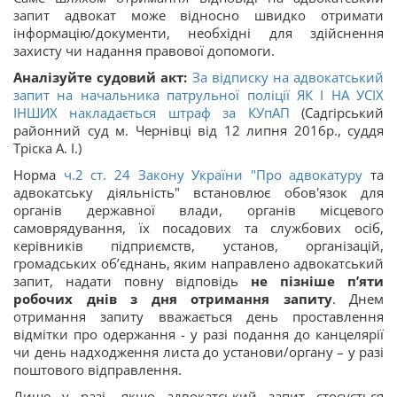
запит адвокат може відносно швидко отримати
інформацію/документи, необхідні для здійснення
захисту чи надання правової допомоги.
Аналізуйте судовий акт:
За відписку на адвокатський
запит на начальника патрульної поліції ЯК І НА УСІХ
ІНШИХ накладається штраф за
КУпАП
(Садгірський
районний суд м. Чернівці від 12 липня 2016р., суддя
Тріска А. І.)
Норма
ч.2 ст. 24 Закону України "
Про адвокатуру
та
адвокатську діяльність" встановлює обов'язок для
органів державної влади, органів місцевого
самоврядування, їх посадових та службових осіб,
керівників підприємств, установ, організацій,
громадських об’єднань, яким направлено адвокатський
запит, надати повну відповідь
не пізніше п’яти
робочих днів з дня отримання запиту
. Днем
отримання запиту вважається день проставлення
відмітки про одержання - у разі подання до канцелярії
чи день надходження листа до установи/органу – у разі
поштового відправлення.
Лише у разі, якщо адвокатський запит стосується