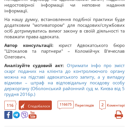
недостовірної інформації чи неповне надання
інформації.
На нашу думку, встановлення подібної практики буде
додатковим "мотиватором" для посадових/службових
осіб дотримуватись вимог закону в своїй діяльності та
поважати права адвоката.
Автор консультації:
юрист Адвокатського бюро
"Штокалов та партнери" – Коломійчук В'ячеслав
Олегович.
Аналізуйте судовий акт:
Отримати інфо про зміст
скарг поданих на клієнта до контролюючого органу
можна на підставі адвокатського запиту, а у випадку
відмови – штраф на відповідальну посадову особу
держоргану (Оболонський районний суд м. Києва від 5
грудня 2016р.)
2
116675
116
Переглядів
Коментарі
Сподобалося