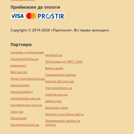
Приймаємо до оплати
Copyright © 2014-2026 «Протокол». Всі права захищені.
Партнери
Сережки з діамантами
pereklad.ua
alliancetechnika.ua
Підготовка до НМТ / ЗНО
миралинкс
Винна шафа
Веб мастер
Перевезення хворих
https://motokosmos.ua/
hospice-life.com.ua/
Синтезатори
mk-translations.ua
perevod.agency
maltina.com.ua
agrotechnika.com.ua
Шафи купе
europeservice.com.ua
Брендові сумки
текст юа
Натяжні стелі Nova Stelya
Посилання
Перевезення хворих за
kievperevod.com.ua
кордон