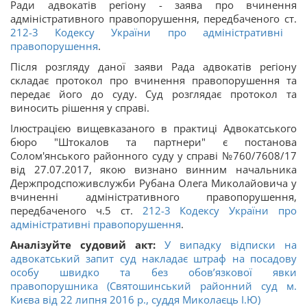
Ради адвокатів регіону - заява про вчинення
адміністративного правопорушення, передбаченого ст.
212-3
Кодексу України про адміністративні
правопорушення
.
Після розгляду даної заяви Рада адвокатів регіону
складає протокол про вчинення правопорушення та
передає його до суду. Суд розглядає протокол та
виносить рішення у справі.
Ілюстрацією вищевказаного в практиці Адвокатського
бюро "Штокалов та партнери" є постанова
Солом'янського районного суду у справі №760/7608/17
від 27.07.2017, якою визнано винним начальника
Держпродспоживслужби Рубана Олега Миколайовича у
вчиненні адміністративного правопорушення,
передбаченого ч.5 ст.
212-3
Кодексу України про
адміністративні правопорушення
.
Аналізуйте судовий акт:
У випадку відписки на
адвокатський запит суд накладає штраф на посадову
особу швидко та без обов’язкової явки
правопорушника (Святошинський районний суд м.
Києва від 22 липня 2016 р., суддя Миколаєць І.Ю)