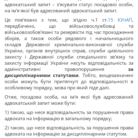
адвокатський запит – з'ясувати статус посадової особи,
на ім'я якої був адресований адвокатський запит.
Це пов'язано з тим, що згідно ч.1 ст.
15
КУпАП
,
передбачено, що військовослужбовці та
військовозобов’язані та резервісти під час проходження
зборів, а також особи рядового і начальницького
складів Державної кримінально-виконавчої служби
України, органів внутрішніх справ, служби цивільного
захисту і Державної служби спеціального зв’язку та
захисту інформації України несуть відповідальність за
адміністративні правопорушення
за
дисциплінарними статутами
. Тобто, вищезазначені
особи можуть бути притягнуті до відповідальності в
особливому порядку, мова про який піде далі.
Отже, посадова особа, на ім'я якої був адресований
адвокатський запит може бути:
1) такою, що несе відповідальність за порушення права
адвоката на інформацію в загальному порядку;
2) такою, що несе відповідальність за порушення права
адвоката на інформацію за дисциплінарним статутом.