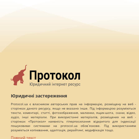
Юридичні застереження
Protocol.ua є власником авторських прав на інформацію, розміщену на веб -
сторінках даного ресурсу, якщо не вказано інше. Під інформацією розуміються
тексти, коментарі, статті, фотозображення, малюнки, ящик-шота, скани, відео,
аудіо, інші матеріали. При використанні матеріалів, розміщених на веб -
сторінках «Протокол» наявність гіперпосилання відкритого для індексації
пошуковими системами на protocol.ua обов`язкове. Під використанням
розуміється копіювання, адаптація, рерайтинг, модифікація тощо.
Повний текст