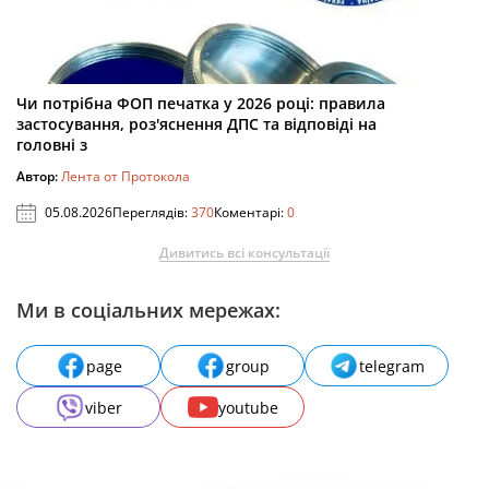
Чи потрібна ФОП печатка у 2026 році: правила
застосування, роз'яснення ДПС та відповіді на
головні з
Автор:
Лента от Протокола
05.08.2026
Переглядів:
370
Коментарі:
0
Дивитись всі консультації
Ми в соціальних мережах:
page
group
telegram
viber
youtube