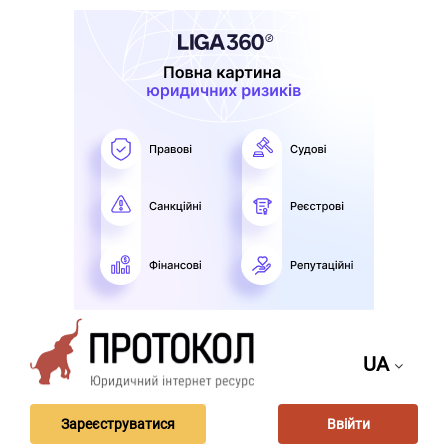
UA
Зареєструватися
Ввійти