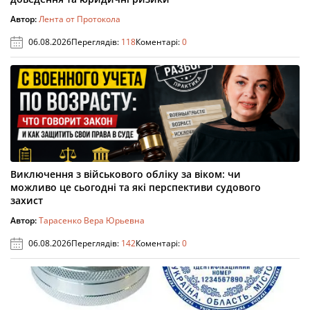
Автор:
Лента от Протокола
06.08.2026
Переглядів:
118
Коментарі:
0
Виключення з військового обліку за віком: чи
можливо це сьогодні та які перспективи судового
захист
Автор:
Тарасенко Вера Юрьевна
06.08.2026
Переглядів:
142
Коментарі:
0