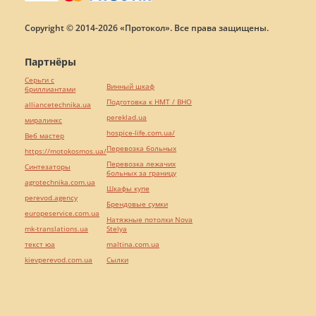
Copyright © 2014-2026 «Протокол». Все права защищены.
Партнёры
Серьги с
Винный шкаф
бриллиантами
Подготовка к НМТ / ВНО
alliancetechnika.ua
pereklad.ua
миралинкс
hospice-life.com.ua/
Веб мастер
Перевозка больных
https://motokosmos.ua/
Перевозка лежачих
Синтезаторы
больных за границу
agrotechnika.com.ua
Шкафы купе
perevod.agency
Брендовые сумки
europeservice.com.ua
Натяжные потолки Nova
mk-translations.ua
Stelya
текст юа
maltina.com.ua
kievperevod.com.ua
Cылки