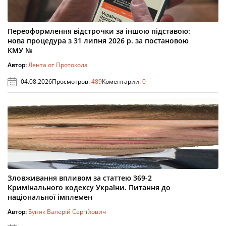
Переоформлення відстрочки за іншою підставою:
нова процедура з 31 липня 2026 р. за постановою
КМУ №
Автор:
Лента от Протокола
04.08.2026
Просмотров:
489
Коментарии:
0
Зловживання впливом за статтею 369-2
Кримінального кодексу України. Питання до
національної імплемен
Автор:
Буняк Валерій Сергійович