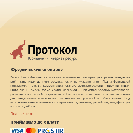
Юридические оговорки
Protocol.ua обладает авторскими правами на информацию, размещенную на
веб - страницах данного ресурса, если не указано иное. Под информацией
понимаются тексты, комментарии, статьи, фотоизображения, рисунки, ящик-
шота, сканы, видео, аудио, другие материалы. При использовании материалов,
размещенных на веб - страницах «Протокол» наличие гиперссылки открытого
для индексации поисковыми системами на protocol.ua обязательна. Под
использованием понимается копирования, адаптация, рерайтинг, модификация
и тому подобное.
Полный текст
Приймаємо до оплати